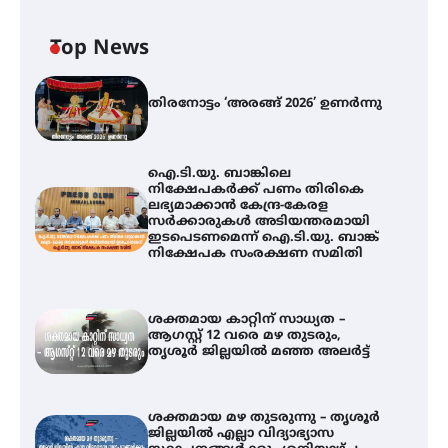
Top News
തിരനോട്ടം ‘അരങ്ങ് 2026’ ഉണർന്നു
ഐ.ടി.യു. ബാങ്കിലെ
നിക്ഷേപകർക്ക് പണം തിരികെ
ലഭ്യമാക്കാൻ കേന്ദ്ര-കേരള
സർക്കാരുകൾ അടിയന്തരമായി
ഇടപെടണമെന്ന് ഐ.ടി.യു. ബാങ്ക്
നിക്ഷേപക സംരക്ഷണ സമിതി
ശക്തമായ കാറ്റിന് സാധ്യത –
ആഗസ്റ്റ് 12 വരെ മഴ തുടരും,
തൃശൂർ ജില്ലയിൽ മഞ്ഞ അലർട്ട്
ശക്തമായ മഴ തുടരുന്നു – തൃശൂർ
ജില്ലയിൽ എല്ലാ വിദ്യാഭ്യാസ
ഐ.ടി.യു. ബാങ്കിലെ