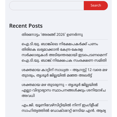
Search
Recent Posts
തിരനോട്ടം ‘അരങ്ങ് 2026’ ഉണർന്നു
ഐ.ടി.യു. ബാങ്കിലെ നിക്ഷേപകർക്ക് പണം
തിരികെ ലഭ്യമാക്കാൻ കേന്ദ്ര-കേരള
സർക്കാരുകൾ അടിയന്തരമായി ഇടപെടണമെന്ന്
ഐ.ടി.യു. ബാങ്ക് നിക്ഷേപക സംരക്ഷണ സമിതി
ശക്തമായ കാറ്റിന് സാധ്യത – ആഗസ്റ്റ് 12 വരെ മഴ
തുടരും, തൃശൂർ ജില്ലയിൽ മഞ്ഞ അലർട്ട്
ശക്തമായ മഴ തുടരുന്നു – തൃശൂർ ജില്ലയിൽ
എല്ലാ വിദ്യാഭ്യാസ സ്ഥാപനങ്ങൾക്കും ശനിയാഴ്ച
അവധി
എം.ജി. യൂണിവേഴ്‌സിറ്റിയിൽ നിന്ന് ഇംഗ്ളീഷ്
സാഹിത്യത്തിൽ ഡോക്ടറേറ്റ് നേടിയ എൻ. ആര്യ