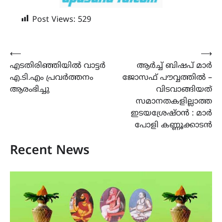
Post Views:
529
Post
⟵
⟶
എടതിരിഞ്ഞിയിൽ വാട്ടർ
ആര്‍ച്ച് ബിഷപ് മാര്‍
navigation
എ.ടി.എം പ്രവർത്തനം
ജോസഫ് പൗവ്വത്തില്‍ –
ആരംഭിച്ചു
വിടവാങ്ങിയത്
സമാനതകളില്ലാത്ത
ഇടയശ്രേഷ്ഠന്‍ : മാര്‍
പോളി കണ്ണൂക്കാടന്‍
Recent News