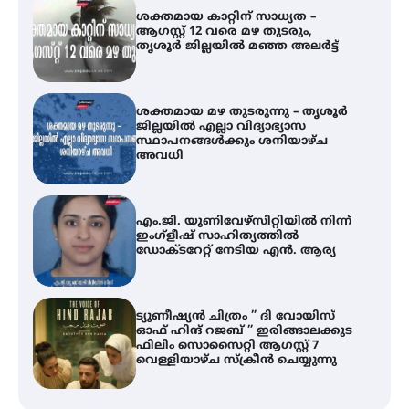
ശക്തമായ മഴ തുടരുന്നു – തൃശൂർ
ജില്ലയിൽ എല്ലാ വിദ്യാഭ്യാസ
സ്ഥാപനങ്ങൾക്കും ശനിയാഴ്ച
അവധി
എം.ജി. യൂണിവേഴ്‌സിറ്റിയിൽ നിന്ന്
ഇംഗ്ളീഷ് സാഹിത്യത്തിൽ
ഡോക്ടറേറ്റ് നേടിയ എൻ. ആര്യ
ട്യുണീഷ്യൻ ചിത്രം ” ദി വോയിസ്
ഓഫ് ഹിന്ദ് റജബ് ” ഇരിങ്ങാലക്കുട
ഫിലിം സൊസൈറ്റി ആഗസ്റ്റ് 7
വെള്ളിയാഴ്ച സ്‌ക്രീൻ ചെയ്യുന്നു
തിരനോട്ടം ‘അരങ്ങ് 2026’ ഉണർന്നു
ഐ.ടി.യു. ബാങ്കിലെ