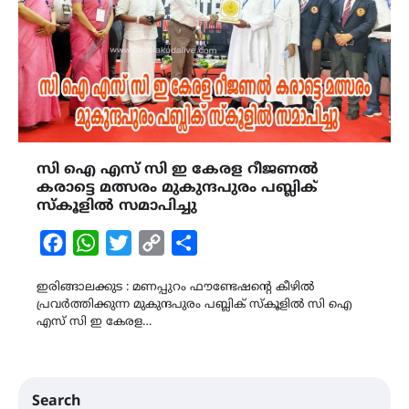
സി ഐ എസ് സി ഇ കേരള റീജണൽ
കരാട്ടെ മത്സരം മുകുന്ദപുരം പബ്ലിക്
സ്കൂളിൽ സമാപിച്ചു
Facebook
WhatsApp
Twitter
Copy
Share
Link
ഇരിങ്ങാലക്കുട : മണപ്പുറം ഫൗണ്ടേഷന്റെ കീഴിൽ
പ്രവർത്തിക്കുന്ന മുകുന്ദപുരം പബ്ലിക് സ്കൂളിൽ സി ഐ
എസ് സി ഇ കേരള…
Search