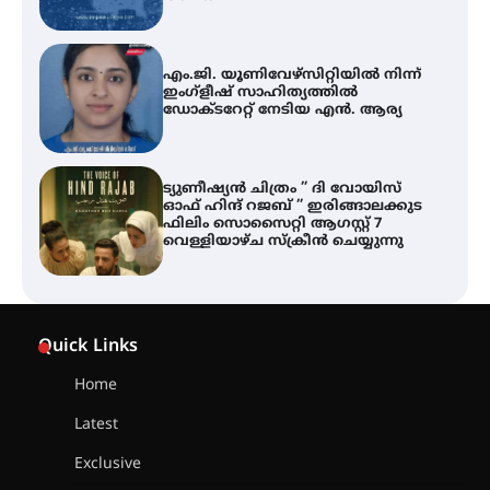
ട്യുണീഷ്യൻ ചിത്രം ” ദി വോയിസ്
ഓഫ് ഹിന്ദ് റജബ് ” ഇരിങ്ങാലക്കുട
ഫിലിം സൊസൈറ്റി ആഗസ്റ്റ് 7
വെള്ളിയാഴ്ച സ്‌ക്രീൻ ചെയ്യുന്നു
തിരനോട്ടം ‘അരങ്ങ് 2026’ ഉണർന്നു
ഐ.ടി.യു. ബാങ്കിലെ
നിക്ഷേപകർക്ക് പണം തിരികെ
ലഭ്യമാക്കാൻ കേന്ദ്ര-കേരള
Quick Links
സർക്കാരുകൾ അടിയന്തരമായി
ഇടപെടണമെന്ന് ഐ.ടി.യു. ബാങ്ക്
നിക്ഷേപക സംരക്ഷണ സമിതി
Home
Latest
ശക്തമായ കാറ്റിന് സാധ്യത –
ആഗസ്റ്റ് 12 വരെ മഴ തുടരും,
Exclusive
തൃശൂർ ജില്ലയിൽ മഞ്ഞ അലർട്ട്