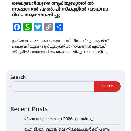
ലൈബ്രറിയുടെ ആഭിമുഖ്യത്തിൽ
നാഷണൽ എൽ.പി സ്കൂളിൽ വായനാ
ദിനം ആഘോഷിച്ചു
Facebook
WhatsApp
Twitter
Copy
Share
Link
ഇരിങ്ങാലക്കുട : മഹാത്മാഗാന്ധി റീഡിങ് റൂം ആൻഡ്
ലൈബ്രറിയുടെ ആഭിമുഖ്യത്തിൽ നാഷണൽ എൽ.പി
സ്കൂളിൽ വായനാ ദിനം ആഘോഷിച്ചു. വായനാദിന…
Search
Search
Recent Posts
തിരനോട്ടം ‘അരങ്ങ് 2026’ ഉണർന്നു
ഐ.ടി.യു. ബാങ്കിലെ നിക്ഷേപകർക്ക് പണം