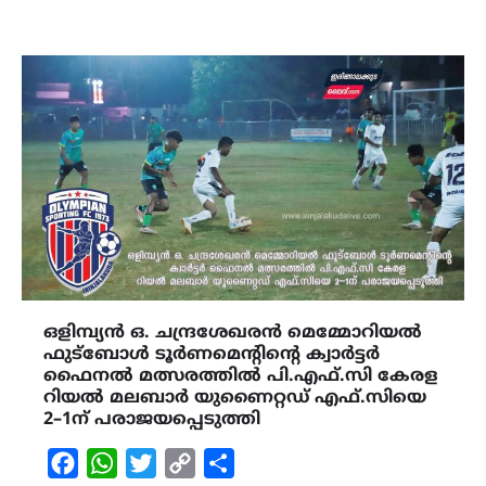
ഒളിമ്പ്യൻ ഒ. ചന്ദ്രശേഖരൻ മെമ്മോറിയൽ
ഫുട്ബോൾ ടൂർണമെന്റിന്റെ ക്വാർട്ടർ
ഫൈനൽ മത്സരത്തിൽ പി.എഫ്.സി കേരള
റിയൽ മലബാർ യുണൈറ്റഡ് എഫ്.സിയെ
2–1ന് പരാജയപ്പെടുത്തി
Facebook
WhatsApp
Twitter
Copy
Share