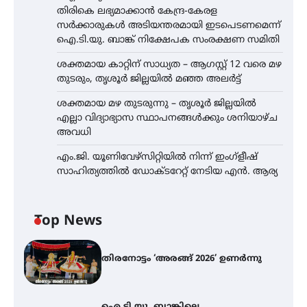
തിരികെ ലഭ്യമാക്കാൻ കേന്ദ്ര-കേരള
സർക്കാരുകൾ അടിയന്തരമായി ഇടപെടണമെന്ന്
ഐ.ടി.യു. ബാങ്ക് നിക്ഷേപക സംരക്ഷണ സമിതി
ശക്തമായ കാറ്റിന് സാധ്യത – ആഗസ്റ്റ് 12 വരെ മഴ
തുടരും, തൃശൂർ ജില്ലയിൽ മഞ്ഞ അലർട്ട്
ശക്തമായ മഴ തുടരുന്നു – തൃശൂർ ജില്ലയിൽ
എല്ലാ വിദ്യാഭ്യാസ സ്ഥാപനങ്ങൾക്കും ശനിയാഴ്ച
അവധി
എം.ജി. യൂണിവേഴ്‌സിറ്റിയിൽ നിന്ന് ഇംഗ്ളീഷ്
സാഹിത്യത്തിൽ ഡോക്ടറേറ്റ് നേടിയ എൻ. ആര്യ
Top News
തിരനോട്ടം ‘അരങ്ങ് 2026’ ഉണർന്നു