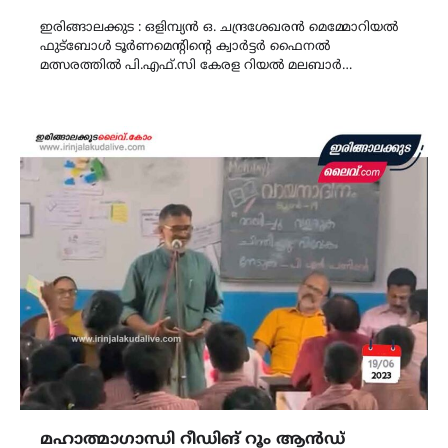
Link
ഇരിങ്ങാലക്കുട : ഒളിമ്പ്യൻ ഒ. ചന്ദ്രശേഖരൻ മെമ്മോറിയൽ
ഫുട്ബോൾ ടൂർണമെന്റിന്റെ ക്വാർട്ടർ ഫൈനൽ
മത്സരത്തിൽ പി.എഫ്.സി കേരള റിയൽ മലബാർ…
മഹാത്മാഗാന്ധി റീഡിങ് റൂം ആൻഡ്