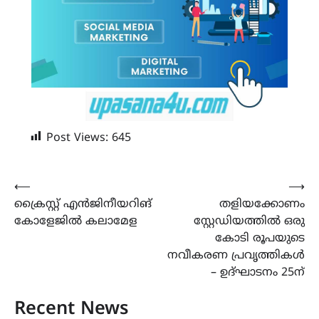
Post Views:
645
Post
⟵
⟶
ക്രൈസ്റ്റ് എൻജിനീയറിങ്
തളിയക്കോണം
navigation
കോളേജിൽ കലാമേള
സ്റ്റേഡിയത്തിൽ ഒരു
കോടി രൂപയുടെ
നവീകരണ പ്രവൃത്തികൾ
– ഉദ്ഘാടനം 25ന്
Recent News