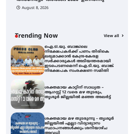
പ
August 8, 2026
ി
ക
ഐ.ടി.യു. ബാങ്കിലെ
ഇ
നിക്ഷേപകർക്ക് പണം തിരികെ
ന
ലഭ്യമാക്കാൻ കേന്ദ്ര-കേരള
സർക്കാരുകൾ അടിയന്തരമായി
ഇടപെടണമെന്ന് ഐ.ടി.യു. ബാങ്ക്
Trending Now
View all
നിക്ഷേപക സംരക്ഷണ സമിതി
ശക്തമായ കാറ്റിന് സാധ്യത –
ആഗസ്റ്റ് 12 വരെ മഴ തുടരും,
തൃശൂർ ജില്ലയിൽ മഞ്ഞ അലർട്ട്
ശക്തമായ മഴ തുടരുന്നു – തൃശൂർ
ജില്ലയിൽ എല്ലാ വിദ്യാഭ്യാസ
സ്ഥാപനങ്ങൾക്കും ശനിയാഴ്ച
അവധി
എം.ജി. യൂണിവേഴ്‌സിറ്റിയിൽ നിന്ന്
ഇംഗ്ളീഷ് സാഹിത്യത്തിൽ
ഡോക്ടറേറ്റ് നേടിയ എൻ. ആര്യ