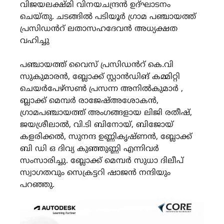
വിജയലക്ഷ്മി വിനയചന്ദ്രൻ ഉദ്ഘാടനം
ചെയ്തു. ചടങ്ങിൽ പടിയൂർ ഗ്രാമ പഞ്ചായത്ത്
പ്രസിഡൻറ് ലതാസഹദേവൻ അധ്യക്ഷത
വഹിച്ചു
പഞ്ചായത്ത് വൈസ് പ്രസിഡൻറ് കെ.വി
സുകുമാരൻ, ബ്ലോക്ക് സ്റ്റാൻഡിങ് കമ്മിറ്റി
ചെയർപേഴ്സൺ പ്രസന്ന അനിൽകുമാർ ,
ബ്ലാക്ക് മെമ്പർ രാജേഷ്അശോകൻ,
ഗ്രാമപഞ്ചായത്ത് അംഗങ്ങളായ ലിജി രതീഷ്,
ജയശ്രീലാൽ, വി.ടി ബിനോയ്, ബിജോയ്
കളരിക്കൽ, സുനന്ദ ഉണ്ണികൃഷ്ണൻ, ബ്ലോക്ക്
ബി ഡി ഒ ദിവ്യ കുഞ്ഞുണ്ണി എന്നിവർ
സംസാരിച്ചു. ബ്ലോക്ക് മെമ്പർ സുധാ ദിലീപ്
സ്വാഗതവും സെക്രട്ടറി ഷാജൻ നന്ദിയും
പറഞ്ഞു.