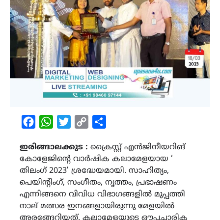
Facebook
WhatsApp
Twitter
Copy
Share
Link
ഇരിങ്ങാലക്കുട :
ക്രൈസ്റ്റ് എൻജിനീയറിങ്
കോളേജിൻ്റെ വാർഷിക കലാമേളയായ ‘
തിലംഗ് 2023’ ശ്രദ്ധേയമായി. സാഹിത്യം,
പെയിൻ്റിംഗ്, സംഗീതം, നൃത്തം, പ്രഭാഷണം
എന്നിങ്ങനെ വിവിധ വിഭാഗങ്ങളിൽ മുപ്പത്തി
നാല് മത്സര ഇനങ്ങളായിരുന്നു മേളയിൽ
അരങ്ങേറിയത്. കലാമേളയുടെ ഔപചാരിക