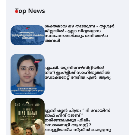
Top News
ശക്തമായ മഴ തുടരുന്നു – തൃശൂർ
ജില്ലയിൽ എല്ലാ വിദ്യാഭ്യാസ
സ്ഥാപനങ്ങൾക്കും ശനിയാഴ്ച
അവധി
എം.ജി. യൂണിവേഴ്‌സിറ്റിയിൽ
നിന്ന് ഇംഗ്ളീഷ് സാഹിത്യത്തിൽ
ഡോക്ടറേറ്റ് നേടിയ എൻ. ആര്യ
ട്യുണീഷ്യൻ ചിത്രം ” ദി വോയിസ്
ഓഫ് ഹിന്ദ് റജബ് ”
ഇരിങ്ങാലക്കുട ഫിലിം
സൊസൈറ്റി ആഗസ്റ്റ് 7
വെള്ളിയാഴ്ച സ്‌ക്രീൻ ചെയ്യുന്നു