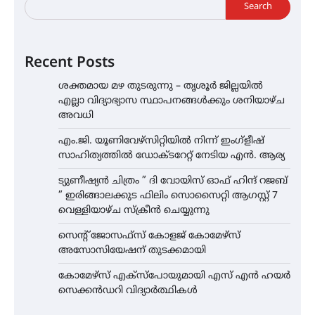
Search
Recent Posts
ശക്തമായ മഴ തുടരുന്നു – തൃശൂർ ജില്ലയിൽ
എല്ലാ വിദ്യാഭ്യാസ സ്ഥാപനങ്ങൾക്കും ശനിയാഴ്ച
അവധി
എം.ജി. യൂണിവേഴ്‌സിറ്റിയിൽ നിന്ന് ഇംഗ്ളീഷ്
സാഹിത്യത്തിൽ ഡോക്ടറേറ്റ് നേടിയ എൻ. ആര്യ
ട്യുണീഷ്യൻ ചിത്രം ” ദി വോയിസ് ഓഫ് ഹിന്ദ് റജബ്
” ഇരിങ്ങാലക്കുട ഫിലിം സൊസൈറ്റി ആഗസ്റ്റ് 7
വെള്ളിയാഴ്ച സ്‌ക്രീൻ ചെയ്യുന്നു
സെന്റ് ജോസഫ്സ് കോളജ് കോമേഴ്‌സ്
അസോസിയേഷന് തുടക്കമായി
കോമേഴ്സ് എക്സ്പോയുമായി എസ് എൻ ഹയർ
സെക്കൻഡറി വിദ്യാർത്ഥികൾ