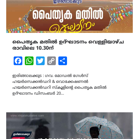
പൈതൃക മതിൽ ഉദ്‌ഘാടനം വെള്ളിയാഴ്‌ച
രാവിലെ 10.30ന്
Facebook
WhatsApp
Twitter
Copy
Share
Link
ഇരിങ്ങാലക്കുട : ഗവ. മോഡൽ ഗേൾസ്
ഹയർസെക്കൻഡറി & വൊക്കേഷണൽ
ഹയർസെക്കൻഡറി സ്‌കൂളിൻ്റെ പൈതൃക മതിൽ
ഉദ്‌ഘാടനം ഡിസംബർ 20…