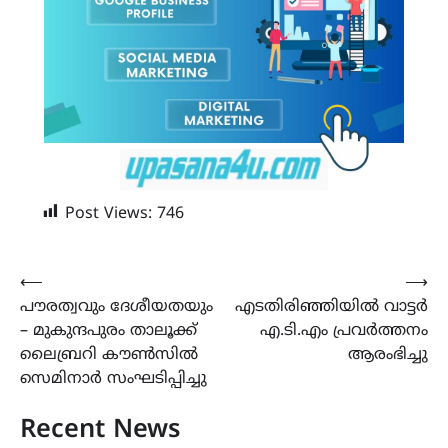
Post Views:
746
Post
⟵
⟶
പൗരത്വവും ദേശീയതയും
എടതിരിഞ്ഞിയിൽ വാട്ടർ
navigation
– മുകുന്ദപുരം താലൂക്ക്
എ.ടി.എം പ്രവർത്തനം
ലൈബ്രറി കൗൺസിൽ
ആരംഭിച്ചു
സെമിനാർ സംഘടിപ്പിച്ചു
Recent News