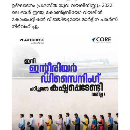
ഉദ്ഘാടനം പ്രശസ്ത യുവ വയലിനിസ്റ്റും 2022
ലെ ഓൾ ഇന്ത്യ കോൺബ്രിയോ വയലിൻ
കോംപെറ്റീഷൻ വിജയിയുമായ മാർട്ടിന ചാൾസ്
നിർവഹിച്ചു.