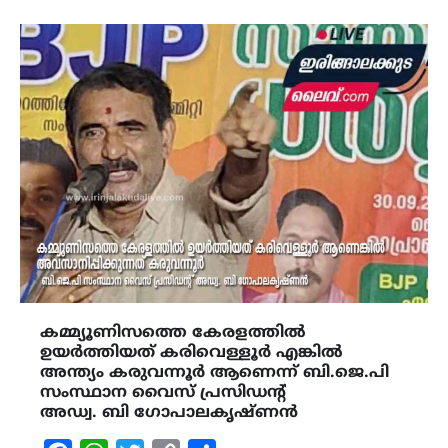
കമ്മ്യൂണിസത്തെ കേരളത്തിൽ
ഉയർത്തിയത് കരിവെള്ളൂർ എങ്കിൽ
അന്ത്യം കരുവന്നൂർ ആണെന്ന് ബി.ജെ.പി
സംസ്ഥാന വൈസ് പ്രസിഡന്റ്
അഡ്വ. ബി ഗോപാലകൃഷ്ണൻ