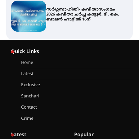
ശക്തമായ മഴ തുടരുന്നു – തൃശൂർ
ജില്ലയിൽ എല്ലാ വിദ്യാഭ്യാസ
സ്ഥാപനങ്ങൾക്കും ശനിയാഴ്ച
അവധി
എം.ജി. യൂണിവേഴ്‌സിറ്റിയിൽ നിന്ന്
ഇംഗ്ളീഷ് സാഹിത്യത്തിൽ
Quick Links
ഡോക്ടറേറ്റ് നേടിയ എൻ. ആര്യ
Home
Latest
ട്യുണീഷ്യൻ ചിത്രം ” ദി വോയിസ്
ഓഫ് ഹിന്ദ് റജബ് ” ഇരിങ്ങാലക്കുട
Exclusive
ഫിലിം സൊസൈറ്റി ആഗസ്റ്റ് 7
വെള്ളിയാഴ്ച സ്‌ക്രീൻ ചെയ്യുന്നു
Sanchari
Contact
സെന്റ് ജോസഫ്സ് കോളജ്
Crime
കോമേഴ്‌സ് അസോസിയേഷന്
തുടക്കമായി
Latest
Popular