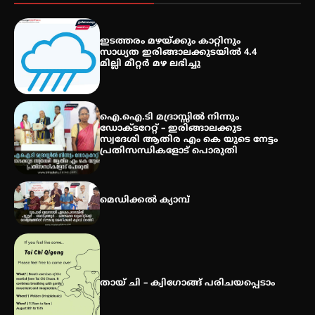
കോമേഴ്സ് എക്സ്പോയുമായി
എസ് എൻ ഹയർ സെക്കൻഡറി
ഇടത്തരം മഴയ്ക്കും കാറ്റിനും
വിദ്യാർത്ഥികൾ
സാധ്യത ഇരിങ്ങാലക്കുടയിൽ 4.4
മില്ലി മീറ്റർ മഴ ലഭിച്ചു
സർഗ്ഗസാഹിതി- കവിതാസംഗമം
2026 കവിതാ ചർച്ച കാട്ടൂർ, ടി. കെ.
ഐ.ഐ.ടി മദ്രാസ്സിൽ നിന്നും
ബാലൻ ഹാളിൽ 16ന്
ഡോക്ടറേറ്റ് – ഇരിങ്ങാലക്കുട
സ്വദേശി ആതിര എം കെ യുടെ നേട്ടം
പ്രതിസന്ധികളോട് പൊരുതി
മെഡിക്കൽ ക്യാമ്പ്
തായ് ചി – ക്വിഗോങ്ങ് പരിചയപ്പെടാം