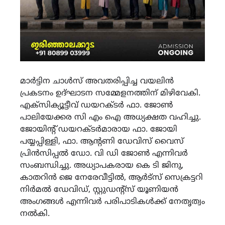
മാർട്ടിന ചാൾസ് അവതരിപ്പിച്ച വയലിൻ
പ്രകടനം ഉദ്ഘാടന സമ്മേളനത്തിന് മിഴിവേകി.
എക്സിക്യൂട്ടീവ് ഡയറക്ടർ ഫാ. ജോൺ
പാലിയേക്കര സി എം ഐ അധ്യക്ഷത വഹിച്ചു.
ജോയിൻ്റ് ഡയറക്ടർമാരായ ഫാ. ജോയി
പയ്യപ്പിള്ളി, ഫാ. ആൻ്റണി ഡേവിസ് വൈസ്
പ്രിൻസിപ്പൽ ഡോ. വി ഡി ജോൺ എന്നിവർ
സംബന്ധിച്ചു. അധ്യാപകരായ കെ ടി ജിനു,
കാതറിൻ ജെ നേരേവീട്ടിൽ, ആർട്സ് സെക്രട്ടറി
നിർമൽ ഡേവിഡ്, സ്റ്റുഡൻ്റ്സ് യൂണിയൻ
അംഗങ്ങൾ എന്നിവർ പരിപാടികൾക്ക് നേതൃത്വം
നൽകി.