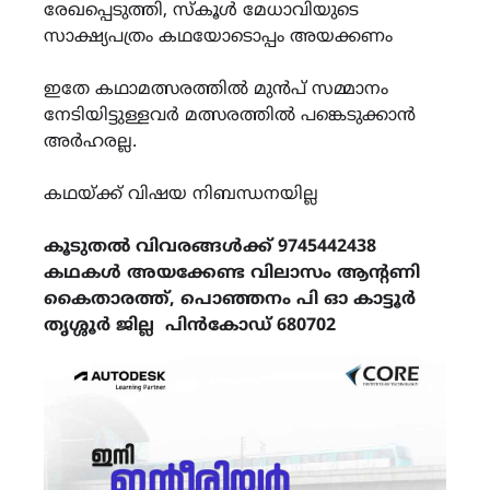
രേഖപ്പെടുത്തി, സ്കൂൾ മേധാവിയുടെ
സാക്ഷ്യപത്രം കഥയോടൊപ്പം അയക്കണം
ഇതേ കഥാമത്സരത്തിൽ മുൻപ് സമ്മാനം
നേടിയിട്ടുള്ളവർ മത്സരത്തിൽ പങ്കെടുക്കാൻ
അർഹരല്ല.
കഥയ്ക്ക് വിഷയ നിബന്ധനയില്ല
കൂടുതൽ വിവരങ്ങൾക്ക് 9745442438
കഥകൾ അയക്കേണ്ട വിലാസം ആന്റണി
കൈതാരത്ത്, പൊഞ്ഞനം പി ഓ കാട്ടൂർ
തൃശ്ശൂർ ജില്ല പിൻകോഡ് 680702