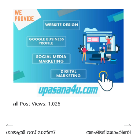
Post Views:
1,026
Post
⟵
⟶
ഗായത്രി റസിഡൻസ്
അഷ്ടമിരോഹിണി
navigation