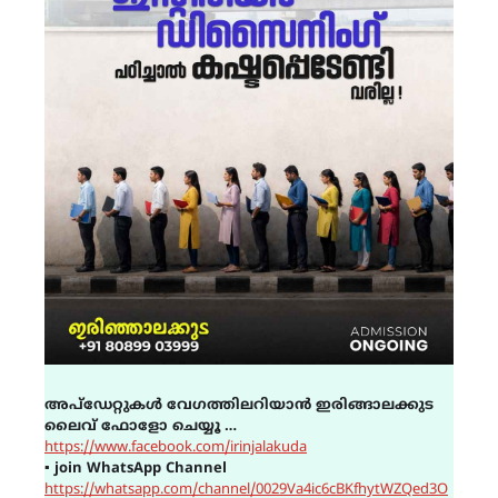
അപ്ഡേറ്റുകൾ വേഗത്തിലറിയാൻ ഇരിങ്ങാലക്കുട
ലൈവ് ഫോളോ ചെയ്യൂ …
https://www.facebook.com/irinjalakuda
▪
join WhatsApp Channel
https://whatsapp.com/channel/0029Va4ic6cBKfhytWZQed3O