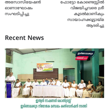
അസോസിയേഷൻ
ഫോട്ടോ കോണ്ടെസ്റ്റിൽ
ഓണാഘോഷം
വിജയിച്ചവരെ ശ്രീ
സംഘടിപ്പിച്ചു
കൂടൽമാണിക്യം
സായാഹ്നക്കൂട്ടായ്മ
ആദരിച്ചു
Recent News