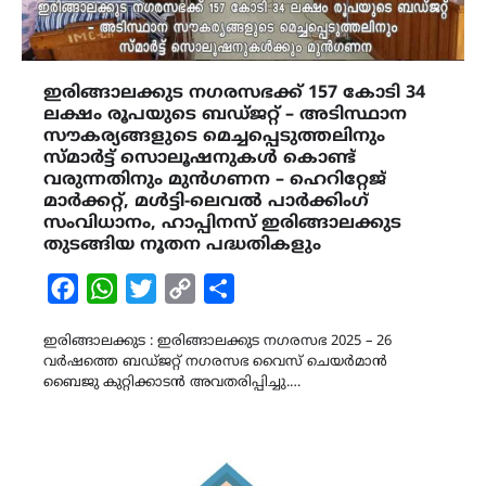
ഇരിങ്ങാലക്കുട നഗരസഭക്ക് 157 കോടി 34
ലക്ഷം രൂപയുടെ ബഡ്ജറ്റ് – അടിസ്ഥാന
സൗകര്യങ്ങളുടെ മെച്ചപ്പെടുത്തലിനും
സ്മാർട്ട് സൊലൂഷനുകൾ കൊണ്ട്
വരുന്നതിനും മുൻഗണന – ഹെറിറ്റേജ്
മാർക്കറ്റ്, മൾട്ടി-ലെവൽ പാർക്കിംഗ്
സംവിധാനം, ഹാപ്പിനസ് ഇരിങ്ങാലക്കുട
തുടങ്ങിയ നൂതന പദ്ധതികളും
Facebook
WhatsApp
Twitter
Copy
Share
Link
ഇരിങ്ങാലക്കുട : ഇരിങ്ങാലക്കുട നഗരസഭ 2025 – 26
വർഷത്തെ ബഡ്ജറ്റ് നഗരസഭ വൈസ് ചെയർമാൻ
ബൈജു കുറ്റിക്കാടൻ അവതരിപ്പിച്ചു.…