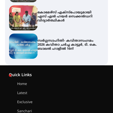
സർഗ്ഗസാഹിതി- കവിതാസംഗമം
2026 കവിതാ ചർച്ച കാട്ടൂർ, ടി. കെ.
ബാലൻ ഹാളിൽ 16ന്
ശക്തമായ മഴ തുടരുന്നു – തൃശൂർ
ജില്ലയിൽ എല്ലാ വിദ്യാഭ്യാസ
സ്ഥാപനങ്ങൾക്കും ശനിയാഴ്ച
അവധി
എം.ജി. യൂണിവേഴ്‌സിറ്റിയിൽ നിന്ന്
ഇംഗ്ളീഷ് സാഹിത്യത്തിൽ
Quick Links
ഡോക്ടറേറ്റ് നേടിയ എൻ. ആര്യ
Home
Latest
ട്യുണീഷ്യൻ ചിത്രം ” ദി വോയിസ്
ഓഫ് ഹിന്ദ് റജബ് ” ഇരിങ്ങാലക്കുട
Exclusive
ഫിലിം സൊസൈറ്റി ആഗസ്റ്റ് 7
വെള്ളിയാഴ്ച സ്‌ക്രീൻ ചെയ്യുന്നു
Sanchari