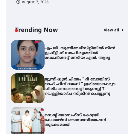
August 7, 2026
എം.ജി. യൂണിവേഴ്‌സിറ്റിയിൽ നിന്ന്
ഇംഗ്ളീഷ് സാഹിത്യത്തിൽ
ഡോക്ടറേറ്റ് നേടിയ എൻ. ആര്യ
Trending Now
View all
ട്യുണീഷ്യൻ ചിത്രം ” ദി വോയിസ്
A
ഓഫ് ഹിന്ദ് റജബ് ” ഇരിങ്ങാലക്കുട
എ
ഫിലിം സൊസൈറ്റി ആഗസ്റ്റ് 7
ഇ
വെള്ളിയാഴ്ച സ്‌ക്രീൻ ചെയ്യുന്നു
ന
സെന്റ് ജോസഫ്സ് കോളജ്
കോമേഴ്‌സ് അസോസിയേഷന്
തുടക്കമായി
കോമേഴ്സ് എക്സ്പോയുമായി
എസ് എൻ ഹയർ സെക്കൻഡറി
വിദ്യാർത്ഥികൾ