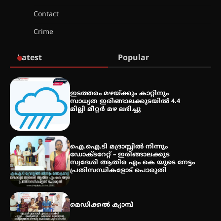
Contact
സെന്റ് ജോസഫ്സ് കോളജ്
Crime
കോമേഴ്‌സ് അസോസിയേഷന്
തുടക്കമായി
Latest
Popular
കോമേഴ്സ് എക്സ്പോയുമായി
എസ് എൻ ഹയർ സെക്കൻഡറി
ഇടത്തരം മഴയ്ക്കും കാറ്റിനും
വിദ്യാർത്ഥികൾ
സാധ്യത ഇരിങ്ങാലക്കുടയിൽ 4.4
മില്ലി മീറ്റർ മഴ ലഭിച്ചു
സർഗ്ഗസാഹിതി- കവിതാസംഗമം
2026 കവിതാ ചർച്ച കാട്ടൂർ, ടി. കെ.
ഐ.ഐ.ടി മദ്രാസ്സിൽ നിന്നും
ബാലൻ ഹാളിൽ 16ന്
ഡോക്ടറേറ്റ് – ഇരിങ്ങാലക്കുട
സ്വദേശി ആതിര എം കെ യുടെ നേട്ടം
പ്രതിസന്ധികളോട് പൊരുതി
മെഡിക്കൽ ക്യാമ്പ്