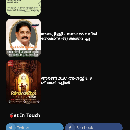
തേലപ്പിളളി പാറേമൽ വറീത്
തോമാസ് (69) അന്തരിച്ചു
അരങ്ങ് 2026′ ആഗസ്റ്റ് 8, 9
തീയതികളിൽ
Get In Touch
Twitter
Facebook