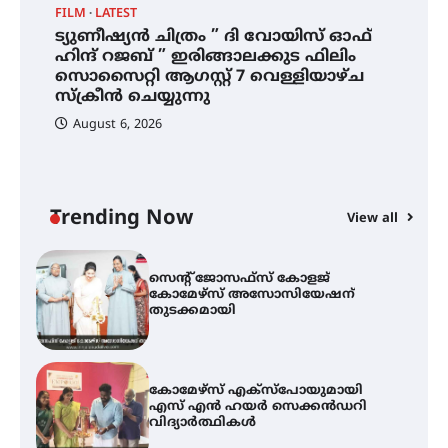
FILM
LATEST
ട്യുണീഷ്യൻ ചിത്രം ” ദി വോയിസ് ഓഫ്
ട്യുണീഷ്യൻ ചിത്രം ” ദി വോയിസ്
ഹിന്ദ് റജബ് ” ഇരിങ്ങാലക്കുട ഫിലിം
ഓഫ് ഹിന്ദ് റജബ് ” ഇരിങ്ങാലക്കുട
സൊസൈറ്റി ആഗസ്റ്റ് 7 വെള്ളിയാഴ്ച
ഫിലിം സൊസൈറ്റി ആഗസ്റ്റ് 7
വെള്ളിയാഴ്ച സ്‌ക്രീൻ ചെയ്യുന്നു
സ്‌ക്രീൻ ചെയ്യുന്നു
August 6, 2026
സെന്റ് ജോസഫ്സ് കോളജ്
കോമേഴ്‌സ് അസോസിയേഷന്
തുടക്കമായി
Trending Now
View all
കോമേഴ്സ് എക്സ്പോയുമായി
എസ് എൻ ഹയർ സെക്കൻഡറി
വിദ്യാർത്ഥികൾ
സർഗ്ഗസാഹിതി- കവിതാസംഗമം
2026 കവിതാ ചർച്ച കാട്ടൂർ, ടി. കെ.
ബാലൻ ഹാളിൽ 16ന്