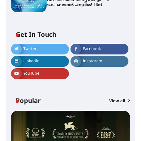
2026 കവിതാ ചർച്ച കാട്ടൂർ, ടി.
കെ. ബാലൻ ഹാളിൽ 16ന്
Get In Touch
Twitter
Facebook
LinkedIn
Instagram
YouTube
Popular
View all
സെന്റ് ജോസഫ്സ് കോളജ്
കോമേഴ്‌സ് അസോസിയേഷന്
തുടക്കമായി