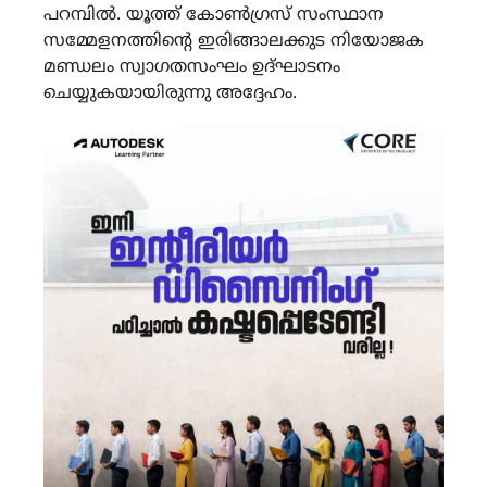
പറമ്പിൽ. യൂത്ത് കോൺഗ്രസ് സംസ്ഥാന
സമ്മേളനത്തിന്‍റെ ഇരിങ്ങാലക്കുട നിയോജക
മണ്ഡലം സ്വാഗതസംഘം ഉദ്ഘാടനം
ചെയ്യുകയായിരുന്നു അദ്ദേഹം.