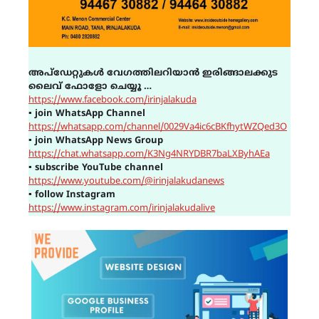
അപ്ഡേറ്റുകൾ വേഗത്തിലറിയാൻ ഇരിങ്ങാലക്കുട
ലൈവ് ഫോളോ ചെയ്യൂ …
https://www.facebook.com/irinjalakuda
▪
join WhatsApp Channel
https://whatsapp.com/channel/0029Va4ic6cBKfhytWZQed3O
▪
join WhatsApp News Group
https://chat.whatsapp.com/K3Ng4NRYDBR7baLXByhAEa
▪
subscribe YouTube channel
https://www.youtube.com/@irinjalakudanews
▪
follow Instagram
https://www.instagram.com/irinjalakudalive