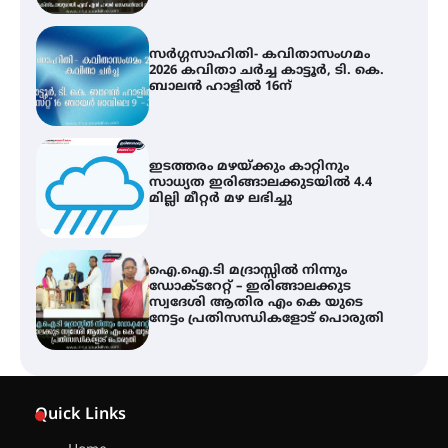
ഇടത്തരം മഴയ്ക്കും കാറ്റിനും
സാധ്യത ഇരിങ്ങാലക്കുടയിൽ 4.4
മില്ലി മീറ്റർ മഴ ലഭിച്ചു
ഐ.ഐ.ടി മദ്രാസ്സിൽ നിന്നും
ഡോക്ടറേറ്റ് – ഇരിങ്ങാലക്കുട
സ്വദേശി ആതിര എം കെ യുടെ
നേട്ടം പ്രതിസന്ധികളോട് പൊരുതി
ട്യുണീഷ്യൻ ചിത്രം ” ദി വോയിസ്
ഓഫ് ഹിന്ദ് റജബ് ” ഇരിങ്ങാലക്കുട
ഫിലിം സൊസൈറ്റി ആഗസ്റ്റ് 7
വെള്ളിയാഴ്ച സ്‌ക്രീൻ ചെയ്യുന്നു
സെന്റ് ജോസഫ്സ് കോളജ്
കോമേഴ്‌സ് അസോസിയേഷന്
Quick Links
തുടക്കമായി