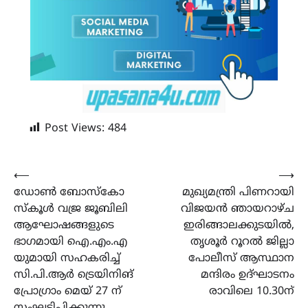
Post Views:
484
Post
⟵
⟶
ഡോൺ ബോസ്കോ
മുഖ്യമന്ത്രി പിണറായി
navigation
സ്കൂൾ വജ്ര ജൂബിലി
വിജയൻ ഞായറാഴ്ച
ആഘോഷങ്ങളുടെ
ഇരിങ്ങാലക്കുടയിൽ,
ഭാഗമായി ഐ.എം.എ
തൃശൂർ റൂറൽ ജില്ലാ
യുമായി സഹകരിച്ച്‌
പോലീസ് ആസ്ഥാന
സി.പി.ആർ ട്രെയിനിങ്
മന്ദിരം ഉദ്‌ഘാടനം
പ്രോഗ്രാം മെയ് 27 ന്
രാവിലെ 10.30ന്