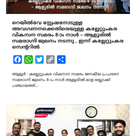
റെയിൽവേ സ്റ്റേഷനോടുള്ള
അവഗണനക്കെതിരെയുള്ള കല്ലേറ്റുംകര
വികസന സമരം 8-ാം നാൾ – ആളൂരിൽ
സമരാഗ്നി ജ്വലനം നടന്നു , ഇന്ന് കല്ലേറ്റുംകര
സെന്ററിൽ
Facebook
WhatsApp
Twitter
Copy
Share
Link
ആളൂർ : കല്ലേറ്റുംകര വികസന സമരം ജനകീയ പ്രചരണ
സമരാഗ്നി ജ്വലനം 8-ാം നാൾ ആളൂരിൽ മാള ബ്ലോക്ക്
പഞ്ചായത്ത്…