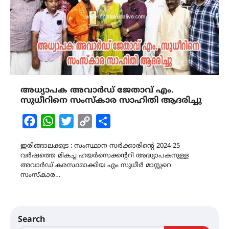
അധ്യാപക അവാർഡ് ജേതാവ് എം.
സുധീറിനെ സംസ്കാര സാഹിതി ആദരിച്ചു
Facebook
WhatsApp
Twitter
Copy
Share
Link
ഇരിങ്ങാലക്കുട : സംസ്ഥാന സർക്കാരിന്റെ 2024-25
വർഷത്തെ മികച്ച ഹയർസെക്കന്ററി അദ്ധ്യാപകനുള്ള
അവാർഡ് കരസ്ഥമാക്കിയ എം സുധീർ മാസ്റ്ററെ
സംസ്കാര…
Search