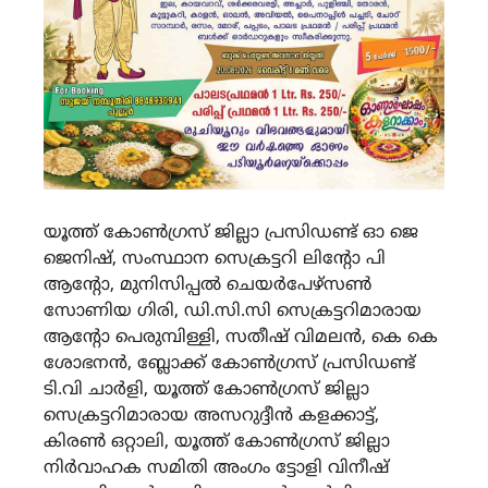
യൂത്ത് കോൺഗ്രസ് ജില്ലാ പ്രസിഡണ്ട് ഓ ജെ
ജെനിഷ്, സംസ്ഥാന സെക്രട്ടറി ലിന്റോ പി
ആന്റോ, മുനിസിപ്പൽ ചെയർപേഴ്സൺ
സോണിയ ഗിരി, ഡി.സി.സി സെക്രട്ടറിമാരായ
ആന്റോ പെരുമ്പിള്ളി, സതീഷ് വിമലൻ, കെ കെ
ശോഭനൻ, ബ്ലോക്ക് കോൺഗ്രസ് പ്രസിഡണ്ട്
ടി.വി ചാർളി, യൂത്ത് കോൺഗ്രസ് ജില്ലാ
സെക്രട്ടറിമാരായ അസറുദ്ദീൻ കളക്കാട്ട്,
കിരൺ ഒറ്റാലി, യൂത്ത് കോൺഗ്രസ്‌ ജില്ലാ
നിർവാഹക സമിതി അംഗം ട്ടോളി വിനീഷ്