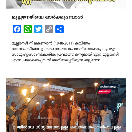
മുല്ലനേഴിയെ ഓർക്കുമ്പോൾ
Facebook
WhatsApp
Twitter
Copy
Share
Link
മുല്ലനേഴി നീലകണ്ഠൻ (1948-2011) കവിയും
ഗാനരചയിതാവും അഭിനേതാവും അതിനോടൊപ്പം പ്രമുഖ
സാമൂഹ്യ-സാംസ്കാരിക പ്രവർത്തകനുമായിരുന്ന മുല്ലനേഴി
എന്ന ചുരുക്കപ്പേരിൽ അറിയപ്പെട്ടിരുന്ന മുല്ലനേഴി…