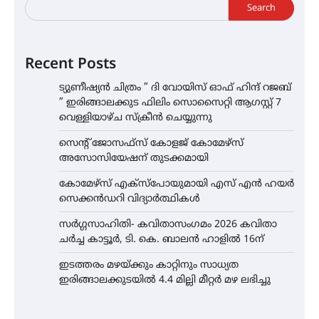
Search
Recent Posts
ട്യുണീഷ്യൻ ചിത്രം ” ദി വോയിസ് ഓഫ് ഹിന്ദ് റജബ്
” ഇരിങ്ങാലക്കുട ഫിലിം സൊസൈറ്റി ആഗസ്റ്റ് 7
വെള്ളിയാഴ്ച സ്‌ക്രീൻ ചെയ്യുന്നു
സെന്റ് ജോസഫ്സ് കോളജ് കോമേഴ്‌സ്
അസോസിയേഷന് തുടക്കമായി
കോമേഴ്സ് എക്സ്പോയുമായി എസ് എൻ ഹയർ
സെക്കൻഡറി വിദ്യാർത്ഥികൾ
സർഗ്ഗസാഹിതി- കവിതാസംഗമം 2026 കവിതാ
ചർച്ച കാട്ടൂർ, ടി. കെ. ബാലൻ ഹാളിൽ 16ന്
ഇടത്തരം മഴയ്ക്കും കാറ്റിനും സാധ്യത
ഇരിങ്ങാലക്കുടയിൽ 4.4 മില്ലി മീറ്റർ മഴ ലഭിച്ചു