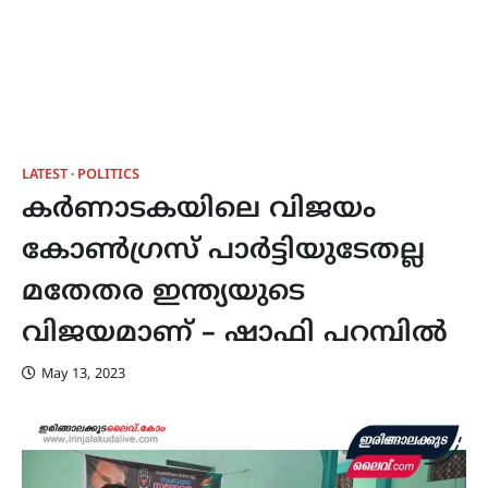
LATEST
POLITICS
കർണാടകയിലെ വിജയം
കോൺഗ്രസ്‌ പാർട്ടിയുടേതല്ല
മതേതര ഇന്ത്യയുടെ
വിജയമാണ് – ഷാഫി പറമ്പിൽ
May 13, 2023