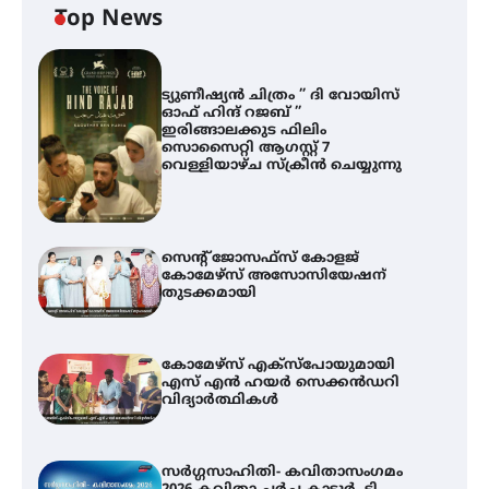
Top News
ട്യുണീഷ്യൻ ചിത്രം ” ദി വോയിസ്
ഓഫ് ഹിന്ദ് റജബ് ”
ഇരിങ്ങാലക്കുട ഫിലിം
സൊസൈറ്റി ആഗസ്റ്റ് 7
വെള്ളിയാഴ്ച സ്‌ക്രീൻ ചെയ്യുന്നു
സെന്റ് ജോസഫ്സ് കോളജ്
കോമേഴ്‌സ് അസോസിയേഷന്
തുടക്കമായി
കോമേഴ്സ് എക്സ്പോയുമായി
എസ് എൻ ഹയർ സെക്കൻഡറി
വിദ്യാർത്ഥികൾ
സർഗ്ഗസാഹിതി- കവിതാസംഗമം