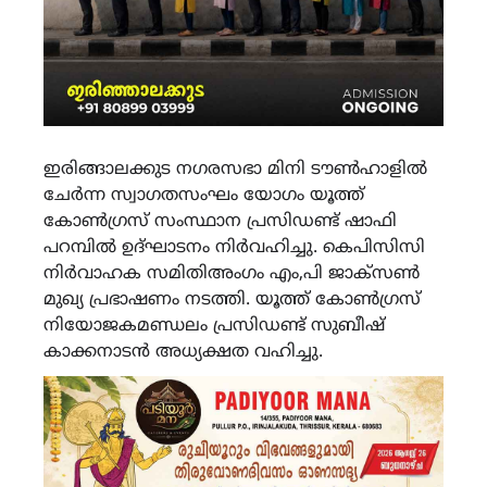
ഇരിങ്ങാലക്കുട നഗരസഭാ മിനി ടൗൺഹാളിൽ
ചേർന്ന സ്വാഗതസംഘം യോഗം യൂത്ത്
കോൺഗ്രസ് സംസ്ഥാന പ്രസിഡണ്ട് ഷാഫി
പറമ്പിൽ ഉദ്ഘാടനം നിർവഹിച്ചു. കെപിസിസി
നിർവാഹക സമിതിഅംഗം എം,പി ജാക്സൺ
മുഖ്യ പ്രഭാഷണം നടത്തി. യൂത്ത് കോൺഗ്രസ്
നിയോജകമണ്ഡലം പ്രസിഡണ്ട് സുബീഷ്
കാക്കനാടൻ അധ്യക്ഷത വഹിച്ചു.