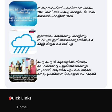
ഇടത്തരം മഴയ്ക്കും കാറ്റിനും
സാധ്യത ഇരിങ്ങാലക്കുടയിൽ 4.4
മില്ലി മീറ്റർ മഴ ലഭിച്ചു
ഐ.ഐ.ടി മദ്രാസ്സിൽ നിന്നും
ഡോക്ടറേറ്റ് – ഇരിങ്ങാലക്കുട
സ്വദേശി ആതിര എം കെ യുടെ
നേട്ടം പ്രതിസന്ധികളോട് പൊരുതി
ട്യുണീഷ്യൻ ചിത്രം ” ദി വോയിസ്
ഓഫ് ഹിന്ദ് റജബ് ” ഇരിങ്ങാലക്കുട
ഫിലിം സൊസൈറ്റി ആഗസ്റ്റ് 7
വെള്ളിയാഴ്ച സ്‌ക്രീൻ ചെയ്യുന്നു
Quick Links
സെന്റ് ജോസഫ്സ് കോളജ്
കോമേഴ്‌സ് അസോസിയേഷന്
Home
തുടക്കമായി