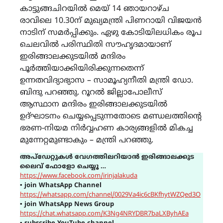
കാട്ടുങ്ങചിറയിൽ മെയ് 14 ഞായറാഴ്ച
രാവിലെ 10.30ന് മുഖ്യമന്ത്രി പിണറായി വിജയൻ
നാടിന് സമർപ്പിക്കും. ഏഴു കോടിയിലധികം രൂപ
ചെലവിൽ പരിസ്ഥിതി സൗഹൃദമായാണ്
ഇരിങ്ങാലക്കുടയിൽ മന്ദിരം
പൂർത്തിയാക്കിയിരിക്കുന്നതെന്ന്
ഉന്നതവിദ്യാഭ്യാസ – സാമൂഹ്യനീതി മന്ത്രി ഡോ.
ബിന്ദു പറഞ്ഞു. റൂറൽ ജില്ലാപോലീസ്
ആസ്ഥാന മന്ദിരം ഇരിങ്ങാലക്കുടയിൽ
ഉദ്ഘാടനം ചെയ്യപ്പെടുന്നതോടെ മണ്ഡലത്തിന്‍റെ
ഭരണ-നിയമ നിർവ്വഹണ കാര്യങ്ങളിൽ മികച്ച
മുന്നേറ്റമുണ്ടാകും – മന്ത്രി പറഞ്ഞു.
അപ്ഡേറ്റുകൾ വേഗത്തിലറിയാൻ ഇരിങ്ങാലക്കുട
ലൈവ് ഫോളോ ചെയ്യൂ …
https://www.facebook.com/irinjalakuda
▪
join WhatsApp Channel
https://whatsapp.com/channel/0029Va4ic6cBKfhytWZQed3O
▪
join WhatsApp News Group
https://chat.whatsapp.com/K3Ng4NRYDBR7baLXByhAEa