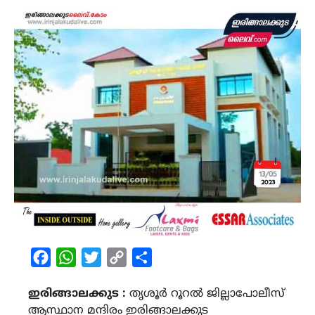
Facebook
WhatsApp
Twitter
Copy
Share
Link
ഇരിങ്ങാലക്കുട :
തൃശൂർ റൂറൽ ജില്ലാപോലീസ്
ആസ്ഥാന മന്ദിരം ഇരിങ്ങാലക്കുട