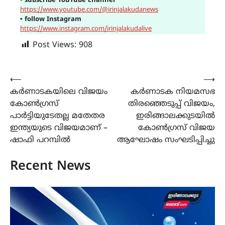
▪
subscribe YouTube channel
https://www.youtube.com/@irinjalakudanews
▪
follow Instagram
https://www.instagram.com/irinjalakudalive
Post Views:
908
Post
⟵
⟶
കർണാടകയിലെ വിജയം
കർണാടക നിയമസഭ
navigation
കോൺഗ്രസ്‌
തിരഞ്ഞെടുപ്പ് വിജയം,
പാർട്ടിയുടേതല്ല മതേതര
ഇരിങ്ങാലക്കുടയിൽ
ഇന്ത്യയുടെ വിജയമാണ് –
കോൺഗ്രസ് വിജയ
ഷാഫി പറമ്പിൽ
ആഘോഷം സംഘടിപ്പിച്ചു
Recent News