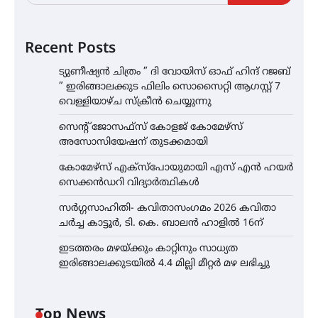
Recent Posts
ട്യുണീഷ്യൻ ചിത്രം ” ദി വോയിസ് ഓഫ് ഹിന്ദ് റജബ്
” ഇരിങ്ങാലക്കുട ഫിലിം സൊസൈറ്റി ആഗസ്റ്റ് 7
വെള്ളിയാഴ്ച സ്‌ക്രീൻ ചെയ്യുന്നു
സെന്റ് ജോസഫ്സ് കോളജ് കോമേഴ്‌സ്
അസോസിയേഷന് തുടക്കമായി
കോമേഴ്സ് എക്സ്പോയുമായി എസ് എൻ ഹയർ
സെക്കൻഡറി വിദ്യാർത്ഥികൾ
സർഗ്ഗസാഹിതി- കവിതാസംഗമം 2026 കവിതാ
ചർച്ച കാട്ടൂർ, ടി. കെ. ബാലൻ ഹാളിൽ 16ന്
ഇടത്തരം മഴയ്ക്കും കാറ്റിനും സാധ്യത
ഇരിങ്ങാലക്കുടയിൽ 4.4 മില്ലി മീറ്റർ മഴ ലഭിച്ചു
Top News