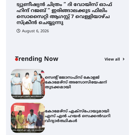
ട്യുണീഷ്യൻ ചിത്രം ” ദി വോയിസ് ഓഫ്
ഹിന്ദ് റജബ് ” ഇരിങ്ങാലക്കുട ഫിലിം
സൊസൈറ്റി ആഗസ്റ്റ് 7 വെള്ളിയാഴ്ച
ട്യുണീഷ്യൻ ചിത്രം ” ദി വോയിസ്
സ്‌ക്രീൻ ചെയ്യുന്നു
ഓഫ് ഹിന്ദ് റജബ് ” ഇരിങ്ങാലക്കുട
ഫിലിം സൊസൈറ്റി ആഗസ്റ്റ് 7
August 6, 2026
വെള്ളിയാഴ്ച സ്‌ക്രീൻ ചെയ്യുന്നു
സെന്റ് ജോസഫ്സ് കോളജ്
Trending Now
കോമേഴ്‌സ് അസോസിയേഷന്
View all
തുടക്കമായി
കോമേഴ്സ് എക്സ്പോയുമായി
എസ് എൻ ഹയർ സെക്കൻഡറി
വിദ്യാർത്ഥികൾ
സർഗ്ഗസാഹിതി- കവിതാസംഗമം
2026 കവിതാ ചർച്ച കാട്ടൂർ, ടി. കെ.
ബാലൻ ഹാളിൽ 16ന്