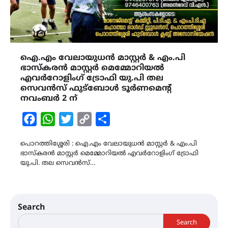
ഐ.എം വേലായുധൻ മാസ്റ്റർ & എം.പി
ഭാസ്‌ക‌രൻ മാസ്റ്റർ മെമ്മോറിയൽ
എവർറോളിംഗ് ട്രോഫി യു.പി തല
സെവൻസ് ഫുട്ബോൾ ടൂർണമെന്റ്
നവംബർ 2 ന്
Facebook
WhatsApp
Twitter
Copy
Share
Link
പൊറത്തിശ്ശേരി : ഐ.എം വേലായുധൻ മാസ്റ്റർ & എം.പി
ഭാസ്‌ക‌രൻ മാസ്റ്റർ മെമ്മോറിയൽ എവർറോളിംഗ് ട്രോഫി
യു.പി. തല സെവൻസ്…
Search
Search