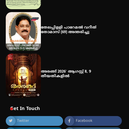
തേലപ്പിളളി പാറേമൽ വറീത്
തോമാസ് (69) അന്തരിച്ചു
അരങ്ങ് 2026′ ആഗസ്റ്റ് 8, 9
തീയതികളിൽ
Get In Touch
Twitter
Facebook