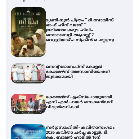
ട്യുണീഷ്യൻ ചിത്രം ” ദി വോയിസ്
ഓഫ് ഹിന്ദ് റജബ് ”
ഇരിങ്ങാലക്കുട ഫിലിം
സൊസൈറ്റി ആഗസ്റ്റ് 7
വെള്ളിയാഴ്ച സ്‌ക്രീൻ ചെയ്യുന്നു
സെന്റ് ജോസഫ്സ് കോളജ്
കോമേഴ്‌സ് അസോസിയേഷന്
തുടക്കമായി
കോമേഴ്സ് എക്സ്പോയുമായി
എസ് എൻ ഹയർ സെക്കൻഡറി
വിദ്യാർത്ഥികൾ
സർഗ്ഗസാഹിതി- കവിതാസംഗമം
2026 കവിതാ ചർച്ച കാട്ടൂർ, ടി.
കെ. ബാലൻ ഹാളിൽ 16ന്