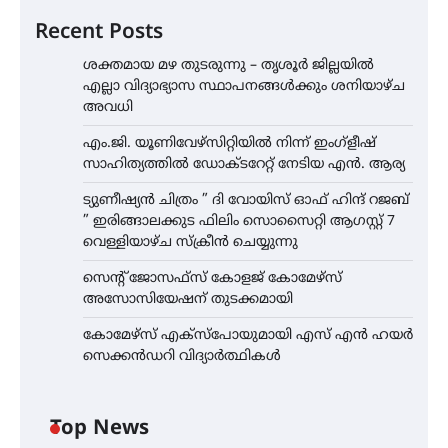
Recent Posts
ശക്തമായ മഴ തുടരുന്നു – തൃശൂർ ജില്ലയിൽ
എല്ലാ വിദ്യാഭ്യാസ സ്ഥാപനങ്ങൾക്കും ശനിയാഴ്ച
അവധി
എം.ജി. യൂണിവേഴ്‌സിറ്റിയിൽ നിന്ന് ഇംഗ്ളീഷ്
സാഹിത്യത്തിൽ ഡോക്ടറേറ്റ് നേടിയ എൻ. ആര്യ
ട്യുണീഷ്യൻ ചിത്രം ” ദി വോയിസ് ഓഫ് ഹിന്ദ് റജബ്
” ഇരിങ്ങാലക്കുട ഫിലിം സൊസൈറ്റി ആഗസ്റ്റ് 7
വെള്ളിയാഴ്ച സ്‌ക്രീൻ ചെയ്യുന്നു
സെന്റ് ജോസഫ്സ് കോളജ് കോമേഴ്‌സ്
അസോസിയേഷന് തുടക്കമായി
കോമേഴ്സ് എക്സ്പോയുമായി എസ് എൻ ഹയർ
സെക്കൻഡറി വിദ്യാർത്ഥികൾ
Top News