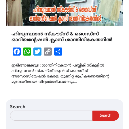
ഹിന്ദുസ്ഥാൻ സ്കൗട്സ് & ഗൈഡ്സ്
ഓറിയൻ്റേഷൻ ക്ലാസ് ശാന്തിനികേതനിൽ
Facebook
WhatsApp
Twitter
Copy
Share
Link
ഇരിങ്ങാലക്കുട : ശാന്തിനികേതൻ പബ്ലിക് സ്കൂളിൽ
ഹിന്ദുസ്ഥാൻ സ്കൗട്സ് ആൻഡ് ഗൈഡ്സ്
അസോസിയേഷൻ കേരള, യൂണിറ്റ് രൂപീകരണത്തിൻ്റെ
മുന്നോടിയായി വിദ്യാർത്ഥികൾക്കും…
Search
Search