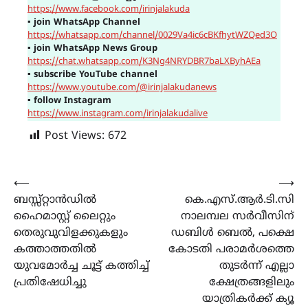
https://www.facebook.com/irinjalakuda
▪
join WhatsApp Channel
https://whatsapp.com/channel/0029Va4ic6cBKfhytWZQed3O
▪
join WhatsApp News Group
https://chat.whatsapp.com/K3Ng4NRYDBR7baLXByhAEa
▪
subscribe YouTube channel
https://www.youtube.com/@irinjalakudanews
▪
follow Instagram
https://www.instagram.com/irinjalakudalive
Post Views:
672
Post
⟵
⟶
ബസ്സ്റ്റാൻഡിൽ
കെ.എസ്.ആർ.ടി.സി
navigation
ഹൈമാസ്റ്റ് ലൈറ്റും
നാലമ്പല സർവീസിന്
തെരുവുവിളക്കുകളും
ഡബിൾ ബെൽ, പക്ഷെ
കത്താത്തതിൽ
കോടതി പരാമർശത്തെ
യുവമോർച്ച ചൂട്ട് കത്തിച്ച്
തുടർന്ന് എല്ലാ
പ്രതിഷേധിച്ചു
ക്ഷേത്രങ്ങളിലും
യാത്രികർക്ക് ക്യൂ