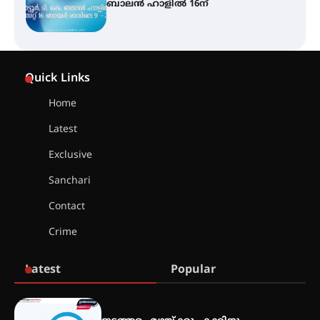
സ്ഥാപനങ്ങൾക്കും ശനിയാഴ്ച
അവധി
എം.ജി. യൂണിവേഴ്‌സിറ്റിയിൽ നിന്ന്
Quick Links
ഇംഗ്ളീഷ് സാഹിത്യത്തിൽ
ഡോക്ടറേറ്റ് നേടിയ എൻ. ആര്യ
Home
Latest
ട്യുണീഷ്യൻ ചിത്രം ” ദി വോയിസ്
ഓഫ് ഹിന്ദ് റജബ് ” ഇരിങ്ങാലക്കുട
Exclusive
ഫിലിം സൊസൈറ്റി ആഗസ്റ്റ് 7
വെള്ളിയാഴ്ച സ്‌ക്രീൻ ചെയ്യുന്നു
Sanchari
Contact
സെന്റ് ജോസഫ്സ് കോളജ്
Crime
കോമേഴ്‌സ് അസോസിയേഷന്
തുടക്കമായി
Latest
Popular
കോമേഴ്സ് എക്സ്പോയുമായി