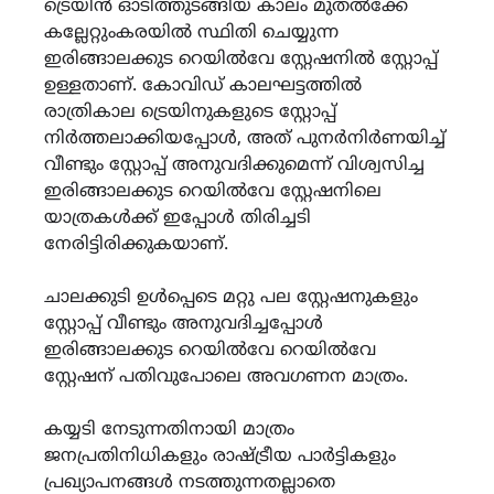
ട്രെയിൻ ഓടിത്തുടങ്ങിയ കാലം മുതൽക്കേ
കല്ലേറ്റുംകരയിൽ സ്ഥിതി ചെയ്യുന്ന
ഇരിങ്ങാലക്കുട റെയിൽവേ സ്റ്റേഷനിൽ സ്റ്റോപ്പ്
ഉള്ളതാണ്. കോവിഡ് കാലഘട്ടത്തിൽ
രാത്രികാല ട്രെയിനുകളുടെ സ്റ്റോപ്പ്
നിർത്തലാക്കിയപ്പോൾ, അത് പുനർനിർണയിച്ച്
വീണ്ടും സ്റ്റോപ്പ് അനുവദിക്കുമെന്ന് വിശ്വസിച്ച
ഇരിങ്ങാലക്കുട റെയിൽവേ സ്റ്റേഷനിലെ
യാത്രകൾക്ക് ഇപ്പോൾ തിരിച്ചടി
നേരിട്ടിരിക്കുകയാണ്.
ചാലക്കുടി ഉൾപ്പെടെ മറ്റു പല സ്റ്റേഷനുകളും
സ്റ്റോപ്പ് വീണ്ടും അനുവദിച്ചപ്പോൾ
ഇരിങ്ങാലക്കുട റെയിൽവേ റെയിൽവേ
സ്റ്റേഷന് പതിവുപോലെ അവഗണന മാത്രം.
കയ്യടി നേടുന്നതിനായി മാത്രം
ജനപ്രതിനിധികളും രാഷ്ട്രീയ പാർട്ടികളും
പ്രഖ്യാപനങ്ങൾ നടത്തുന്നതല്ലാതെ