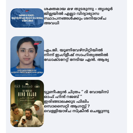
ശക്തമായ മഴ തുടരുന്നു – തൃശൂർ
ജില്ലയിൽ എല്ലാ വിദ്യാഭ്യാസ
സ്ഥാപനങ്ങൾക്കും ശനിയാഴ്ച
അവധി
എം.ജി. യൂണിവേഴ്‌സിറ്റിയിൽ
നിന്ന് ഇംഗ്ളീഷ് സാഹിത്യത്തിൽ
ഡോക്ടറേറ്റ് നേടിയ എൻ. ആര്യ
ട്യുണീഷ്യൻ ചിത്രം ” ദി വോയിസ്
ഓഫ് ഹിന്ദ് റജബ് ”
ഇരിങ്ങാലക്കുട ഫിലിം
സൊസൈറ്റി ആഗസ്റ്റ് 7
വെള്ളിയാഴ്ച സ്‌ക്രീൻ ചെയ്യുന്നു