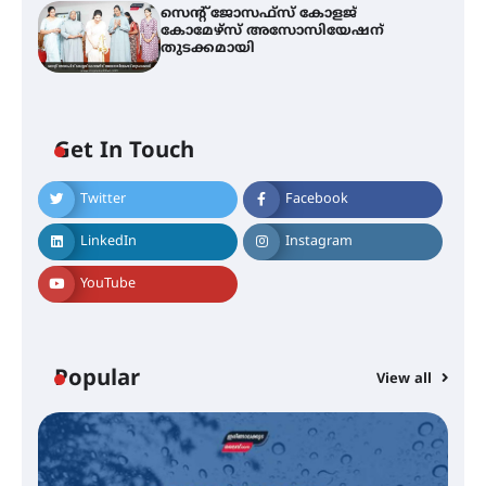
സെന്റ് ജോസഫ്സ് കോളജ്
കോമേഴ്‌സ് അസോസിയേഷന്
തുടക്കമായി
എം.ജി. യൂണിവേഴ്‌സിറ്റിയിൽ നിന്ന്
ഇംഗ്ളീഷ് സാഹിത്യത്തിൽ
ഡോക്ടറേറ്റ് നേടിയ എൻ. ആര്യ
Get In Touch
Twitter
Facebook
ട്യുണീഷ്യൻ ചിത്രം ” ദി വോയിസ്
ഓഫ് ഹിന്ദ് റജബ് ” ഇരിങ്ങാലക്കുട
LinkedIn
Instagram
ഫിലിം സൊസൈറ്റി ആഗസ്റ്റ് 7
വെള്ളിയാഴ്ച സ്‌ക്രീൻ ചെയ്യുന്നു
YouTube
സെന്റ് ജോസഫ്സ് കോളജ്
കോമേഴ്‌സ് അസോസിയേഷന്
Popular
View all
തുടക്കമായി
കോമേഴ്സ് എക്സ്പോയുമായി