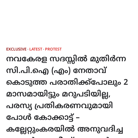
EXCLUSIVE
LATEST
PROTEST
നവകേരള സദസ്സിൽ മുതിർന്ന
സി.പി.ഐ (എം) നേതാവ്
കൊടുത്ത പരാതിക്ക്പോലും 2
മാസമായിട്ടും മറുപടിയില്ല,
പരസ്യ പ്രതികരണവുമായി
പോൾ കോക്കാട്ട് –
കല്ലേറ്റുംകരയിൽ അനുവദിച്ച