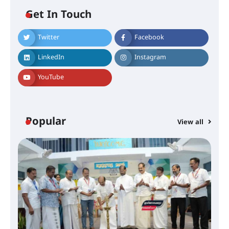
Get In Touch
Twitter
Facebook
തിരനോട്ടം ‘അരങ്ങ് 2026’ ഉണർന്നു
LinkedIn
Instagram
YouTube
ഐ.ടി.യു. ബാങ്കിലെ
നിക്ഷേപകർക്ക് പണം തിരികെ
ലഭ്യമാക്കാൻ കേന്ദ്ര-കേരള
സർക്കാരുകൾ അടിയന്തരമായി
ഇടപെടണമെന്ന് ഐ.ടി.യു. ബാങ്ക്
Popular
നിക്ഷേപക സംരക്ഷണ സമിതി
View all
ശക്തമായ കാറ്റിന് സാധ്യത –
ആഗസ്റ്റ് 12 വരെ മഴ തുടരും,
തൃശൂർ ജില്ലയിൽ മഞ്ഞ അലർട്ട്
ശക്തമായ മഴ തുടരുന്നു – തൃശൂർ
ജില്ലയിൽ എല്ലാ വിദ്യാഭ്യാസ
സ്ഥാപനങ്ങൾക്കും ശനിയാഴ്ച
അവധി