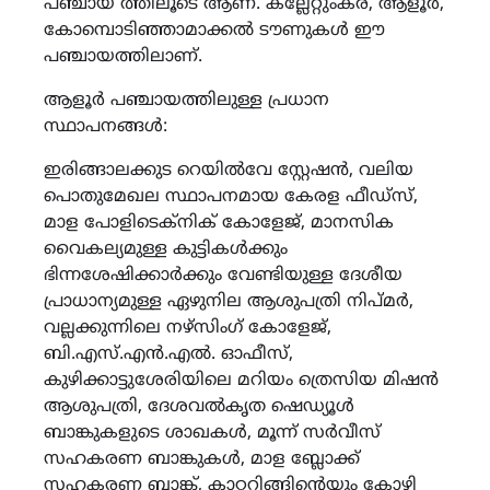
പഞ്ചായ ത്തിലൂടെ ആണ്. കല്ലേറ്റുംകര, ആളൂർ,
കോമ്പൊടിഞ്ഞാമാക്കൽ ടൗണുകൾ ഈ
പഞ്ചായത്തിലാണ്.
ആളൂർ പഞ്ചായത്തിലുള്ള പ്രധാന
സ്ഥാപനങ്ങൾ:
ഇരിങ്ങാലക്കുട റെയിൽവേ സ്റ്റേഷൻ, വലിയ
പൊതുമേഖല സ്ഥാപനമായ കേരള ഫീഡ്സ്,
മാള പോളിടെക്നിക് കോളേജ്, മാനസിക
വൈകല്യമുള്ള കുട്ടികൾക്കും
ഭിന്നശേഷിക്കാർക്കും വേണ്ടിയുള്ള ദേശീയ
പ്രാധാന്യമുള്ള ഏഴുനില ആശുപത്രി നിപ്മർ,
വല്ലക്കുന്നിലെ നഴ്സിംഗ് കോളേജ്,
ബി.എസ്.എൻ.എൽ. ഓഫീസ്,
കുഴിക്കാട്ടുശേരിയിലെ മറിയം ത്രെസിയ മിഷൻ
ആശുപത്രി, ദേശവൽകൃത ഷെഡ്യൂൾ
ബാങ്കുകളുടെ ശാഖകൾ, മൂന്ന് സർവീസ്
സഹകരണ ബാങ്കുകൾ, മാള ബ്ലോക്ക്
സഹകരണ ബാങ്ക്, കാറ്ററിങ്ങിന്റെയും കോഴി