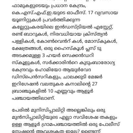
ഫാമുകളുടെയും പ്രധാന കേന്ദ്രം,
കെ.എസ്.എഫ്.ഇ.യുടെ ഓഫീസ്. 17 വ്യവസായ
യൂണിറ്റുകൾ പ്രവർത്തിക്കുന്ന
കല്ലേറ്റുംകരയിലെ ഇൻഡസ്ട്രിയൽ എസ്റ്റേറ്റ്,
രണ്ട് ബാറുകൾ, നിരവധിയായ ക്രിസ്ത്യൻ
പള്ളികൾ, കോൺവെൻറ് കൾ, മോസ്കുകൾ,
ക്ഷേത്രങ്ങൾ, ഒരു ഹൈസ്കൂൾ പ്ലസ് ടു
അടക്കമുള്ള 3 ഹയർ സെക്കൻഡറി
സ്കൂളുകൾ, സർക്കാരിൻറെ കുടുംബാരോഗ്യ
കേന്ദ്രവും ഹോമിയോ ആയുർവേദ
ഡിസ്പെൻസറികളും, ചാലക്കുടി മേജർ
ഇറിഗേഷൻ വലതുകര കനാലിന്റെ 27
ബ്രാഞ്ചുകളിൽ 10 എണ്ണവും ആളൂർ
പഞ്ചായത്തിലാണ്.
പേരിൽ മുനിസിപ്പാലിറ്റി അല്ലെങ്കിലും ഒരു
മുൻസിപ്പാലിറ്റിയുടെ എല്ലാ സവിശേഷ തകളും
ഉള്ള ആളൂർ ഗ്രാമപഞ്ചായത്തിൽ ഒരു പോലീസ്
സ്റ്റേഷന്റെ ആവശ്യകത ഇല്ലേ? ഉണ്ടെന്ന്