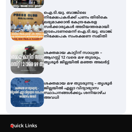
നിക്ഷേപക സംരക്ഷണ സമിതി
ശക്തമായ കാറ്റിന് സാധ്യത –
ആഗസ്റ്റ് 12 വരെ മഴ തുടരും,
തൃശൂർ ജില്ലയിൽ മഞ്ഞ അലർട്ട്
ശക്തമായ മഴ തുടരുന്നു – തൃശൂർ
ജില്ലയിൽ എല്ലാ വിദ്യാഭ്യാസ
സ്ഥാപനങ്ങൾക്കും ശനിയാഴ്ച
അവധി
എ.കെ.സി.സി.യുടെ സൗജന്യ
ആയുർവേദ മെഡിക്കൽ ക്യാമ്പ്
ഇരിങ്ങാലക്കുട – ഗുരുവായൂർ –
താനൂർ റെയിൽപാത
Quick Links
യാഥാർത്ഥ്യമാകുന്നു