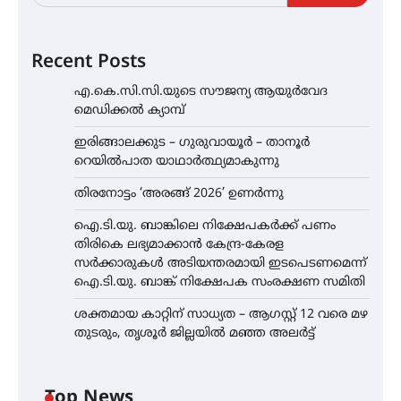
Recent Posts
എ.കെ.സി.സി.യുടെ സൗജന്യ ആയുർവേദ
മെഡിക്കൽ ക്യാമ്പ്
ഇരിങ്ങാലക്കുട – ഗുരുവായൂർ – താനൂർ
റെയിൽപാത യാഥാർത്ഥ്യമാകുന്നു
തിരനോട്ടം ‘അരങ്ങ് 2026’ ഉണർന്നു
ഐ.ടി.യു. ബാങ്കിലെ നിക്ഷേപകർക്ക് പണം
തിരികെ ലഭ്യമാക്കാൻ കേന്ദ്ര-കേരള
സർക്കാരുകൾ അടിയന്തരമായി ഇടപെടണമെന്ന്
ഐ.ടി.യു. ബാങ്ക് നിക്ഷേപക സംരക്ഷണ സമിതി
ശക്തമായ കാറ്റിന് സാധ്യത – ആഗസ്റ്റ് 12 വരെ മഴ
തുടരും, തൃശൂർ ജില്ലയിൽ മഞ്ഞ അലർട്ട്
Top News