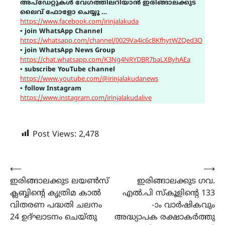
അപ്ഡേറ്റുകൾ വേഗത്തിലറിയാൻ ഇരിങ്ങാലക്കുട
ലൈവ് ഫോളോ ചെയ്യൂ …
https://www.facebook.com/irinjalakuda
▪
join WhatsApp Channel
https://whatsapp.com/channel/0029Va4ic6cBKfhytWZQed3O
▪
join WhatsApp News Group
https://chat.whatsapp.com/K3Ng4NRYDBR7baLXByhAEa
▪
subscribe YouTube channel
https://www.youtube.com/@irinjalakudanews
▪
follow Instagram
https://www.instagram.com/irinjalakudalive
Post Views:
2,478
Post
⟵
⟶
ഇരിങ്ങാലക്കുട ലയൺസ്
ഇരിങ്ങാലക്കുട ഗവ.
navigation
ക്ലബ്ബിന്റെ കൃത്രിമ കാൽ
എൽ.പി സ്കൂളിന്റെ 133
വിതരണ പദ്ധതി ചലനം
-ാം വാർഷികവും
24 ഉദ്ഘാടനം ചെയ്തു
അദ്ധ്യാപക രക്ഷാകർത്തു