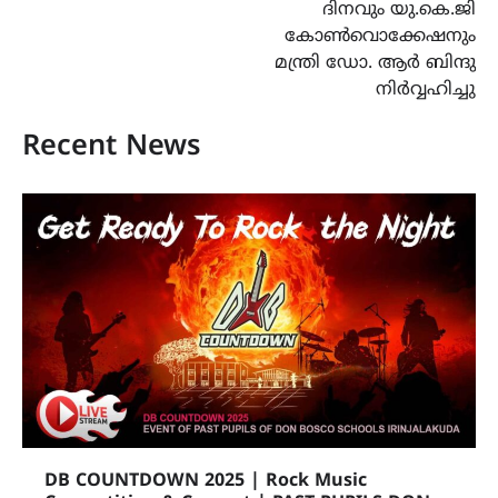
ദിനവും യു.കെ.ജി
കോൺവൊക്കേഷനും
മന്ത്രി ഡോ. ആർ ബിന്ദു
നിർവ്വഹിച്ചു
Recent News
DB COUNTDOWN 2025 | Rock Music