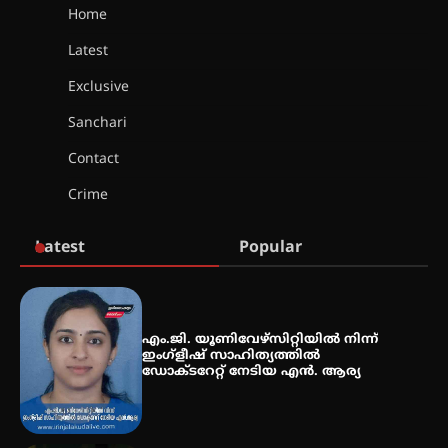
Home
Latest
തിരനോട്ടം ‘അരങ്ങ് 2026’ ഉണർന്നു
Exclusive
Sanchari
ഐ.ടി.യു. ബാങ്കിലെ
Contact
നിക്ഷേപകർക്ക് പണം തിരികെ
ലഭ്യമാക്കാൻ കേന്ദ്ര-കേരള
Crime
സർക്കാരുകൾ അടിയന്തരമായി
ഇടപെടണമെന്ന് ഐ.ടി.യു. ബാങ്ക്
നിക്ഷേപക സംരക്ഷണ സമിതി
Latest
Popular
ശക്തമായ കാറ്റിന് സാധ്യത –
ആഗസ്റ്റ് 12 വരെ മഴ തുടരും,
തൃശൂർ ജില്ലയിൽ മഞ്ഞ അലർട്ട്
എം.ജി. യൂണിവേഴ്‌സിറ്റിയിൽ നിന്ന്
ഇംഗ്ളീഷ് സാഹിത്യത്തിൽ
ഡോക്ടറേറ്റ് നേടിയ എൻ. ആര്യ
ശക്തമായ മഴ തുടരുന്നു – തൃശൂർ
ജില്ലയിൽ എല്ലാ വിദ്യാഭ്യാസ
സ്ഥാപനങ്ങൾക്കും ശനിയാഴ്ച
അവധി