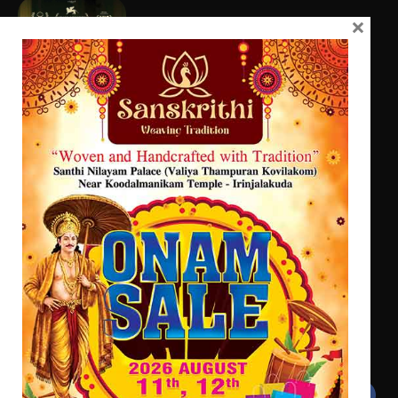
×
ട്യുണീഷ്യൻ ചിത്രം ” ദി വോയിസ്
ഓഫ് ഹിന്ദ് റജബ് ” ഇരിങ്ങാലക്കുട
ഫിലിം സൊസൈറ്റി ആഗസ്റ്റ് 7
വെള്ളിയാഴ്ച സ്‌ക്രീൻ ചെയ്യുന്നു
സെന്റ് ജോസഫ്സ് കോളജ്
കോമേഴ്‌സ് അസോസിയേഷന്
തുടക്കമായി
കോമേഴ്സ് എക്സ്പോയുമായി എസ്
എൻ ഹയർ സെക്കൻഡറി
വിദ്യാർത്ഥികൾ
Get In Touch
Twitter
Facebook