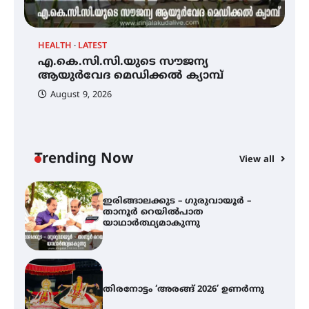
HEALTH
LATEST
LA
എ.കെ.സി.സി.യുടെ സൗജന്യ
എ.കെ.സി.സി.യുടെ സൗജന്യ
ഇ
ആയുർവേദ മെഡിക്കൽ ക്യാമ്പ്
ആയുർവേദ മെഡിക്കൽ ക്യാമ്പ്
റ
ി
August 9, 2026
ഇരിങ്ങാലക്കുട – ഗുരുവായൂർ –
താനൂർ റെയിൽപാത
യാഥാർത്ഥ്യമാകുന്നു
Trending Now
View all
തിരനോട്ടം ‘അരങ്ങ് 2026’ ഉണർന്നു
ഐ.ടി.യു. ബാങ്കിലെ
നിക്ഷേപകർക്ക് പണം തിരികെ
ലഭ്യമാക്കാൻ കേന്ദ്ര-കേരള
സർക്കാരുകൾ അടിയന്തരമായി
ഇടപെടണമെന്ന് ഐ.ടി.യു. ബാങ്ക്