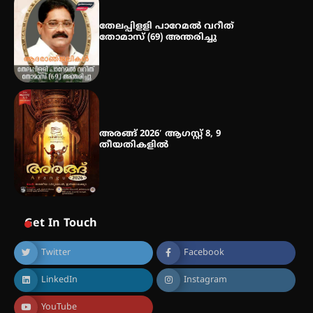
സ്വദേശി ആതിര എം കെ യുടെ
നേട്ടം പ്രതിസന്ധികളോട് പൊരുതി
തേലപ്പിളളി പാറേമൽ വറീത്
തോമാസ് (69) അന്തരിച്ചു
അരങ്ങ് 2026′ ആഗസ്റ്റ് 8, 9
തീയതികളിൽ
Get In Touch
Twitter
Facebook
LinkedIn
Instagram
YouTube