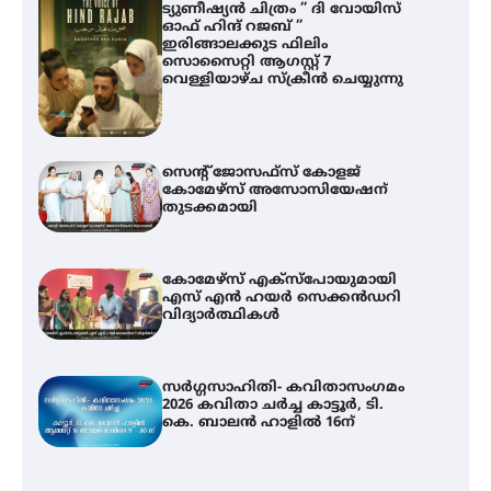
ട്യുണീഷ്യൻ ചിത്രം ” ദി വോയിസ്
ഓഫ് ഹിന്ദ് റജബ് ”
ഇരിങ്ങാലക്കുട ഫിലിം
സൊസൈറ്റി ആഗസ്റ്റ് 7
വെള്ളിയാഴ്ച സ്‌ക്രീൻ ചെയ്യുന്നു
സെന്റ് ജോസഫ്സ് കോളജ്
കോമേഴ്‌സ് അസോസിയേഷന്
തുടക്കമായി
കോമേഴ്സ് എക്സ്പോയുമായി
എസ് എൻ ഹയർ സെക്കൻഡറി
വിദ്യാർത്ഥികൾ
സർഗ്ഗസാഹിതി- കവിതാസംഗമം
2026 കവിതാ ചർച്ച കാട്ടൂർ, ടി.
കെ. ബാലൻ ഹാളിൽ 16ന്