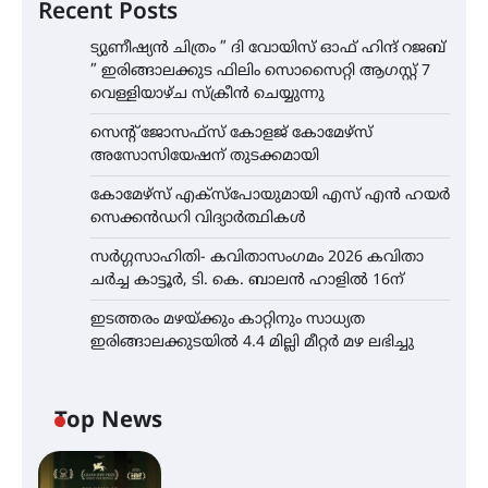
Recent Posts
ട്യുണീഷ്യൻ ചിത്രം ” ദി വോയിസ് ഓഫ് ഹിന്ദ് റജബ്
” ഇരിങ്ങാലക്കുട ഫിലിം സൊസൈറ്റി ആഗസ്റ്റ് 7
വെള്ളിയാഴ്ച സ്‌ക്രീൻ ചെയ്യുന്നു
സെന്റ് ജോസഫ്സ് കോളജ് കോമേഴ്‌സ്
അസോസിയേഷന് തുടക്കമായി
കോമേഴ്സ് എക്സ്പോയുമായി എസ് എൻ ഹയർ
സെക്കൻഡറി വിദ്യാർത്ഥികൾ
സർഗ്ഗസാഹിതി- കവിതാസംഗമം 2026 കവിതാ
ചർച്ച കാട്ടൂർ, ടി. കെ. ബാലൻ ഹാളിൽ 16ന്
ഇടത്തരം മഴയ്ക്കും കാറ്റിനും സാധ്യത
ഇരിങ്ങാലക്കുടയിൽ 4.4 മില്ലി മീറ്റർ മഴ ലഭിച്ചു
Top News