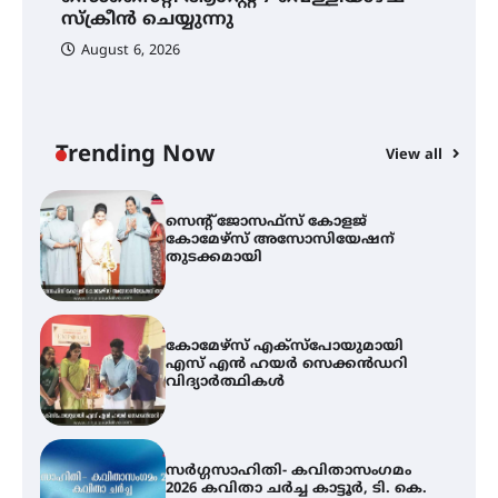
സ്വദേശി ആതിര എം കെ യുടെ
നേട്ടം പ്രതിസന്ധികളോട് പൊരുതി
സ്‌ക്രീൻ ചെയ്യുന്നു
August 6, 2026
ട്യുണീഷ്യൻ ചിത്രം ” ദി വോയിസ്
ഓഫ് ഹിന്ദ് റജബ് ” ഇരിങ്ങാലക്കുട
ഫിലിം സൊസൈറ്റി ആഗസ്റ്റ് 7
വെള്ളിയാഴ്ച സ്‌ക്രീൻ ചെയ്യുന്നു
Trending Now
View all
സെന്റ് ജോസഫ്സ് കോളജ്
കോമേഴ്‌സ് അസോസിയേഷന്
തുടക്കമായി
കോമേഴ്സ് എക്സ്പോയുമായി
എസ് എൻ ഹയർ സെക്കൻഡറി
വിദ്യാർത്ഥികൾ
സർഗ്ഗസാഹിതി- കവിതാസംഗമം
2026 കവിതാ ചർച്ച കാട്ടൂർ, ടി. കെ.