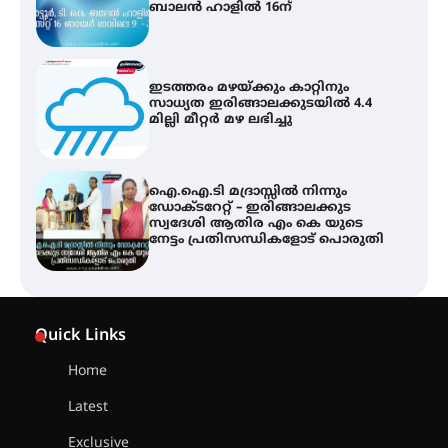
ബാലൻ ഹാളിൽ 16ന്
ഇടത്തരം മഴയ്ക്കും കാറ്റിനും
സാധ്യത ഇരിങ്ങാലക്കുടയിൽ 4.4
മില്ലി മീറ്റർ മഴ ലഭിച്ചു
ഐ.ഐ.ടി മദ്രാസ്സിൽ നിന്നും
ഡോക്ടറേറ്റ് – ഇരിങ്ങാലക്കുട
സ്വദേശി ആതിര എം കെ യുടെ
നേട്ടം പ്രതിസന്ധികളോട് പൊരുതി
ട്യുണീഷ്യൻ ചിത്രം ” ദി വോയിസ്
ഓഫ് ഹിന്ദ് റജബ് ” ഇരിങ്ങാലക്കുട
Quick Links
ഫിലിം സൊസൈറ്റി ആഗസ്റ്റ് 7
വെള്ളിയാഴ്ച സ്‌ക്രീൻ ചെയ്യുന്നു
Home
Latest
സെന്റ് ജോസഫ്സ് കോളജ്
കോമേഴ്‌സ് അസോസിയേഷന്
Exclusive