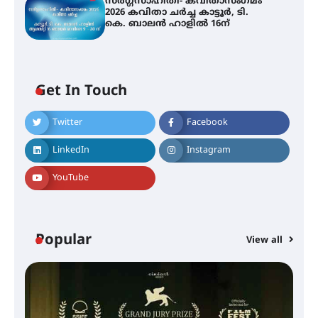
സർഗ്ഗസാഹിതി- കവിതാസംഗമം
2026 കവിതാ ചർച്ച കാട്ടൂർ, ടി.
കെ. ബാലൻ ഹാളിൽ 16ന്
Get In Touch
Twitter
Facebook
LinkedIn
Instagram
YouTube
Popular
View all