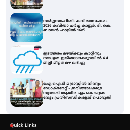
സർഗ്ഗസാഹിതി- കവിതാസംഗമം
2026 കവിതാ ചർച്ച കാട്ടൂർ, ടി. കെ.
ബാലൻ ഹാളിൽ 16ന്
ഇടത്തരം മഴയ്ക്കും കാറ്റിനും
സാധ്യത ഇരിങ്ങാലക്കുടയിൽ 4.4
മില്ലി മീറ്റർ മഴ ലഭിച്ചു
ഐ.ഐ.ടി മദ്രാസ്സിൽ നിന്നും
ഡോക്ടറേറ്റ് – ഇരിങ്ങാലക്കുട
സ്വദേശി ആതിര എം കെ യുടെ
നേട്ടം പ്രതിസന്ധികളോട് പൊരുതി
ട്യുണീഷ്യൻ ചിത്രം ” ദി വോയിസ്
ഓഫ് ഹിന്ദ് റജബ് ” ഇരിങ്ങാലക്കുട
Quick Links
ഫിലിം സൊസൈറ്റി ആഗസ്റ്റ് 7