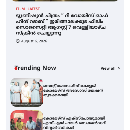
FILM
LATEST
ട്യുണീഷ്യൻ ചിത്രം ” ദി വോയിസ് ഓഫ്
ഐ.ഐ.ടി മദ്രാസ്സിൽ നിന്നും
ഹിന്ദ് റജബ് ” ഇരിങ്ങാലക്കുട ഫിലിം
ഡോക്ടറേറ്റ് – ഇരിങ്ങാലക്കുട
സൊസൈറ്റി ആഗസ്റ്റ് 7 വെള്ളിയാഴ്ച
സ്വദേശി ആതിര എം കെ യുടെ
നേട്ടം പ്രതിസന്ധികളോട് പൊരുതി
സ്‌ക്രീൻ ചെയ്യുന്നു
August 6, 2026
ട്യുണീഷ്യൻ ചിത്രം ” ദി വോയിസ്
ഓഫ് ഹിന്ദ് റജബ് ” ഇരിങ്ങാലക്കുട
ഫിലിം സൊസൈറ്റി ആഗസ്റ്റ് 7
വെള്ളിയാഴ്ച സ്‌ക്രീൻ ചെയ്യുന്നു
Trending Now
View all
സെന്റ് ജോസഫ്സ് കോളജ്
കോമേഴ്‌സ് അസോസിയേഷന്
തുടക്കമായി
കോമേഴ്സ് എക്സ്പോയുമായി
എസ് എൻ ഹയർ സെക്കൻഡറി
വിദ്യാർത്ഥികൾ