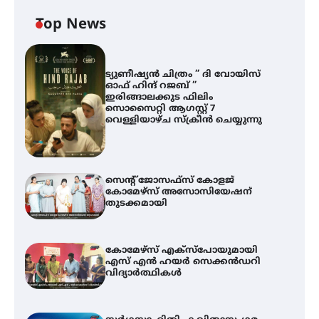
Top News
ട്യുണീഷ്യൻ ചിത്രം ” ദി വോയിസ്
ഓഫ് ഹിന്ദ് റജബ് ”
ഇരിങ്ങാലക്കുട ഫിലിം
സൊസൈറ്റി ആഗസ്റ്റ് 7
വെള്ളിയാഴ്ച സ്‌ക്രീൻ ചെയ്യുന്നു
സെന്റ് ജോസഫ്സ് കോളജ്
കോമേഴ്‌സ് അസോസിയേഷന്
തുടക്കമായി
കോമേഴ്സ് എക്സ്പോയുമായി
എസ് എൻ ഹയർ സെക്കൻഡറി
വിദ്യാർത്ഥികൾ