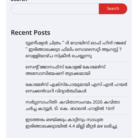
Search
Recent Posts
ട്യുണീഷ്യൻ ചിത്രം ” ദി വോയിസ് ഓഫ് ഹിന്ദ് റജബ്
” ഇരിങ്ങാലക്കുട ഫിലിം സൊസൈറ്റി ആഗസ്റ്റ് 7
വെള്ളിയാഴ്ച സ്‌ക്രീൻ ചെയ്യുന്നു
സെന്റ് ജോസഫ്സ് കോളജ് കോമേഴ്‌സ്
അസോസിയേഷന് തുടക്കമായി
കോമേഴ്സ് എക്സ്പോയുമായി എസ് എൻ ഹയർ
സെക്കൻഡറി വിദ്യാർത്ഥികൾ
സർഗ്ഗസാഹിതി- കവിതാസംഗമം 2026 കവിതാ
ചർച്ച കാട്ടൂർ, ടി. കെ. ബാലൻ ഹാളിൽ 16ന്
ഇടത്തരം മഴയ്ക്കും കാറ്റിനും സാധ്യത
ഇരിങ്ങാലക്കുടയിൽ 4.4 മില്ലി മീറ്റർ മഴ ലഭിച്ചു