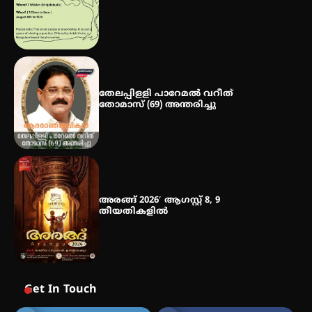
ഐ.ഐ.ടി മദ്രാസ്സിൽ നിന്നും
ഡോക്ടറേറ്റ് – ഇരിങ്ങാലക്കുട
സ്വദേശി ആതിര എം കെ യുടെ
നേട്ടം പ്രതിസന്ധികളോട് പൊരുതി
തേലപ്പിളളി പാറേമൽ വറീത്
തോമാസ് (69) അന്തരിച്ചു
അരങ്ങ് 2026′ ആഗസ്റ്റ് 8, 9
തീയതികളിൽ
Get In Touch