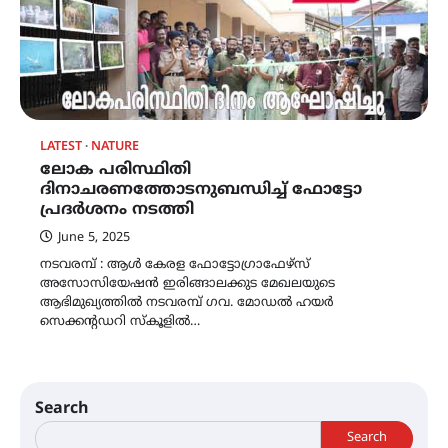
LATEST
NATURE
ലോക പരിസ്ഥിതി
ദിനാചരണത്തോടനുബന്ധിച്ച് ഫോട്ടോ
പ്രദർശനം നടത്തി
June 5, 2025
നടവരമ്പ് : ആൾ കേരള ഫോട്ടോഗ്രാഫേഴ്സ്
അസോസിയേഷൻ ഇരിങ്ങാലക്കുട മേഖലയുടെ
ആഭിമുഖ്യത്തിൽ നടവരമ്പ് ഗവ. മോഡൽ ഹയർ
സെക്കൻ്റഡറി സ്കൂളിൽ…
Search
Search