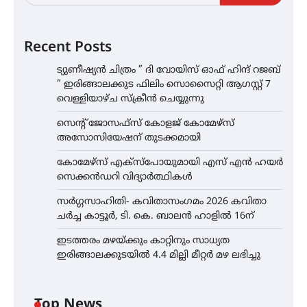
Recent Posts
ട്യുണീഷ്യൻ ചിത്രം ” ദി വോയിസ് ഓഫ് ഹിന്ദ് റജബ്
” ഇരിങ്ങാലക്കുട ഫിലിം സൊസൈറ്റി ആഗസ്റ്റ് 7
വെള്ളിയാഴ്ച സ്‌ക്രീൻ ചെയ്യുന്നു
സെന്റ് ജോസഫ്സ് കോളജ് കോമേഴ്‌സ്
അസോസിയേഷന് തുടക്കമായി
കോമേഴ്സ് എക്സ്പോയുമായി എസ് എൻ ഹയർ
സെക്കൻഡറി വിദ്യാർത്ഥികൾ
സർഗ്ഗസാഹിതി- കവിതാസംഗമം 2026 കവിതാ
ചർച്ച കാട്ടൂർ, ടി. കെ. ബാലൻ ഹാളിൽ 16ന്
ഇടത്തരം മഴയ്ക്കും കാറ്റിനും സാധ്യത
ഇരിങ്ങാലക്കുടയിൽ 4.4 മില്ലി മീറ്റർ മഴ ലഭിച്ചു
Top News