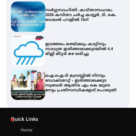
സർഗ്ഗസാഹിതി- കവിതാസംഗമം
2026 കവിതാ ചർച്ച കാട്ടൂർ, ടി. കെ.
ബാലൻ ഹാളിൽ 16ന്
ഇടത്തരം മഴയ്ക്കും കാറ്റിനും
സാധ്യത ഇരിങ്ങാലക്കുടയിൽ 4.4
മില്ലി മീറ്റർ മഴ ലഭിച്ചു
ഐ.ഐ.ടി മദ്രാസ്സിൽ നിന്നും
ഡോക്ടറേറ്റ് – ഇരിങ്ങാലക്കുട
സ്വദേശി ആതിര എം കെ യുടെ
നേട്ടം പ്രതിസന്ധികളോട് പൊരുതി
ട്യുണീഷ്യൻ ചിത്രം ” ദി വോയിസ്
ഓഫ് ഹിന്ദ് റജബ് ” ഇരിങ്ങാലക്കുട
Quick Links
ഫിലിം സൊസൈറ്റി ആഗസ്റ്റ് 7
വെള്ളിയാഴ്ച സ്‌ക്രീൻ ചെയ്യുന്നു
Home