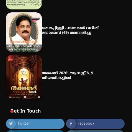
ഐ.ഐ.ടി മദ്രാസ്സിൽ നിന്നും
ഡോക്ടറേറ്റ് – ഇരിങ്ങാലക്കുട
സ്വദേശി ആതിര എം കെ യുടെ
നേട്ടം പ്രതിസന്ധികളോട് പൊരുതി
തേലപ്പിളളി പാറേമൽ വറീത്
തോമാസ് (69) അന്തരിച്ചു
അരങ്ങ് 2026′ ആഗസ്റ്റ് 8, 9
തീയതികളിൽ
Get In Touch
Twitter
Facebook