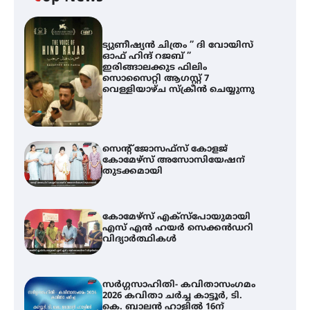
ട്യുണീഷ്യൻ ചിത്രം ” ദി വോയിസ്
ഓഫ് ഹിന്ദ് റജബ് ”
ഇരിങ്ങാലക്കുട ഫിലിം
സൊസൈറ്റി ആഗസ്റ്റ് 7
വെള്ളിയാഴ്ച സ്‌ക്രീൻ ചെയ്യുന്നു
സെന്റ് ജോസഫ്സ് കോളജ്
കോമേഴ്‌സ് അസോസിയേഷന്
തുടക്കമായി
കോമേഴ്സ് എക്സ്പോയുമായി
എസ് എൻ ഹയർ സെക്കൻഡറി
വിദ്യാർത്ഥികൾ
സർഗ്ഗസാഹിതി- കവിതാസംഗമം
2026 കവിതാ ചർച്ച കാട്ടൂർ, ടി.
കെ. ബാലൻ ഹാളിൽ 16ന്