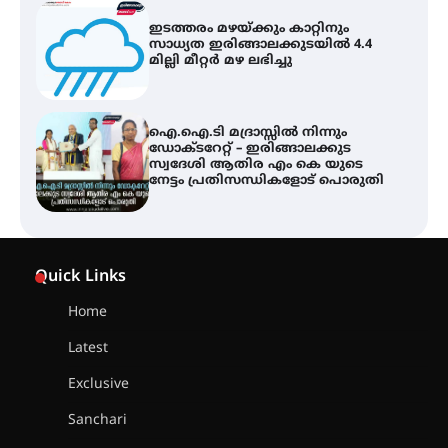
ഇടത്തരം മഴയ്ക്കും കാറ്റിനും
സാധ്യത ഇരിങ്ങാലക്കുടയിൽ 4.4
മില്ലി മീറ്റർ മഴ ലഭിച്ചു
ഐ.ഐ.ടി മദ്രാസ്സിൽ നിന്നും
ഡോക്ടറേറ്റ് – ഇരിങ്ങാലക്കുട
സ്വദേശി ആതിര എം കെ യുടെ
നേട്ടം പ്രതിസന്ധികളോട് പൊരുതി
ട്യുണീഷ്യൻ ചിത്രം ” ദി വോയിസ്
ഓഫ് ഹിന്ദ് റജബ് ” ഇരിങ്ങാലക്കുട
Quick Links
ഫിലിം സൊസൈറ്റി ആഗസ്റ്റ് 7
വെള്ളിയാഴ്ച സ്‌ക്രീൻ ചെയ്യുന്നു
Home
Latest
സെന്റ് ജോസഫ്സ് കോളജ്
കോമേഴ്‌സ് അസോസിയേഷന്
Exclusive
തുടക്കമായി
Sanchari