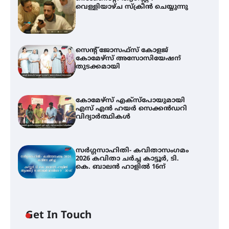
വെള്ളിയാഴ്ച സ്‌ക്രീൻ ചെയ്യുന്നു
സെന്റ് ജോസഫ്സ് കോളജ്
കോമേഴ്‌സ് അസോസിയേഷന്
തുടക്കമായി
കോമേഴ്സ് എക്സ്പോയുമായി
എസ് എൻ ഹയർ സെക്കൻഡറി
വിദ്യാർത്ഥികൾ
സർഗ്ഗസാഹിതി- കവിതാസംഗമം
2026 കവിതാ ചർച്ച കാട്ടൂർ, ടി.
കെ. ബാലൻ ഹാളിൽ 16ന്
Get In Touch