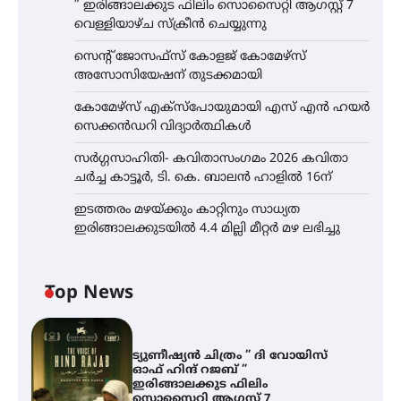
” ഇരിങ്ങാലക്കുട ഫിലിം സൊസൈറ്റി ആഗസ്റ്റ് 7
വെള്ളിയാഴ്ച സ്‌ക്രീൻ ചെയ്യുന്നു
സെന്റ് ജോസഫ്സ് കോളജ് കോമേഴ്‌സ്
അസോസിയേഷന് തുടക്കമായി
കോമേഴ്സ് എക്സ്പോയുമായി എസ് എൻ ഹയർ
സെക്കൻഡറി വിദ്യാർത്ഥികൾ
സർഗ്ഗസാഹിതി- കവിതാസംഗമം 2026 കവിതാ
ചർച്ച കാട്ടൂർ, ടി. കെ. ബാലൻ ഹാളിൽ 16ന്
ഇടത്തരം മഴയ്ക്കും കാറ്റിനും സാധ്യത
ഇരിങ്ങാലക്കുടയിൽ 4.4 മില്ലി മീറ്റർ മഴ ലഭിച്ചു
Top News
ട്യുണീഷ്യൻ ചിത്രം ” ദി വോയിസ്
ഓഫ് ഹിന്ദ് റജബ് ”
ഇരിങ്ങാലക്കുട ഫിലിം
സൊസൈറ്റി ആഗസ്റ്റ് 7