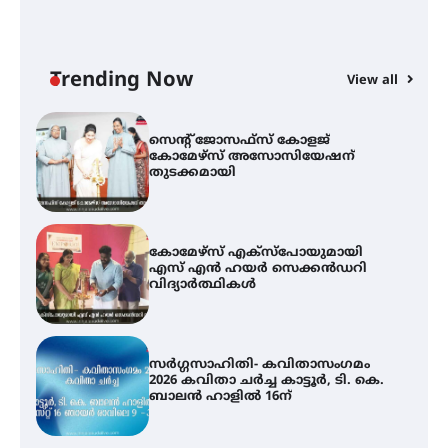
ട്യുണീഷ്യൻ ചിത്രം ” ദി വോയിസ്
ഓഫ് ഹിന്ദ് റജബ് ” ഇരിങ്ങാലക്കുട
ഫിലിം സൊസൈറ്റി ആഗസ്റ്റ് 7
വെള്ളിയാഴ്ച സ്‌ക്രീൻ ചെയ്യുന്നു
Trending Now
View all
സെന്റ് ജോസഫ്സ് കോളജ്
കോമേഴ്‌സ് അസോസിയേഷന്
തുടക്കമായി
കോമേഴ്സ് എക്സ്പോയുമായി
എസ് എൻ ഹയർ സെക്കൻഡറി
വിദ്യാർത്ഥികൾ
സർഗ്ഗസാഹിതി- കവിതാസംഗമം
2026 കവിതാ ചർച്ച കാട്ടൂർ, ടി. കെ.
ബാലൻ ഹാളിൽ 16ന്