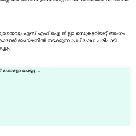
 സ്വാഗതവും എസ് എഫ് ഐ ജില്ലാ സെക്രട്ടറിയറ്റ് അംഗം
 കോളേജ് ജംഗ്ഷനിൽ നടക്കുന്ന പ്രധിഷേധ പരിപാടി
്യും.
് ഫോളോ ചെയ്യൂ …