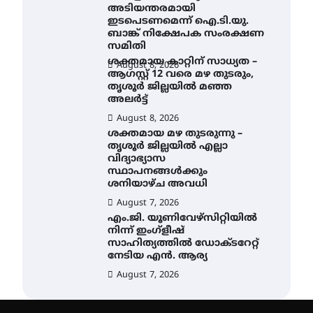
അടിയന്തരമായി
ഇടപെടണമെന്ന് ഐ.ടി.യു.
ബാങ്ക് നിക്ഷേപക സംരക്ഷണ
സമിതി
ശക്തമായ കാറ്റിന് സാധ്യത –
August 8, 2026
ആഗസ്റ്റ് 12 വരെ മഴ തുടരും,
തൃശൂർ ജില്ലയിൽ മഞ്ഞ
അലർട്ട്
August 8, 2026
ശക്തമായ മഴ തുടരുന്നു –
തൃശൂർ ജില്ലയിൽ എല്ലാ
വിദ്യാഭ്യാസ
സ്ഥാപനങ്ങൾക്കും
ശനിയാഴ്ച അവധി
August 7, 2026
എം.ജി. യൂണിവേഴ്‌സിറ്റിയിൽ
നിന്ന് ഇംഗ്ളീഷ്
സാഹിത്യത്തിൽ ഡോക്ടറേറ്റ്
നേടിയ എൻ. ആര്യ
August 7, 2026
ഇരിങ്ങാലക്കുട – ഗുരുവായൂർ