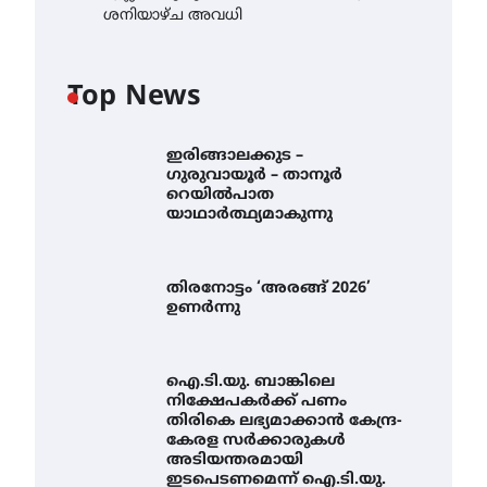
ശനിയാഴ്ച അവധി
Top News
ഇരിങ്ങാലക്കുട –
ഗുരുവായൂർ – താനൂർ
റെയിൽപാത
യാഥാർത്ഥ്യമാകുന്നു
തിരനോട്ടം ‘അരങ്ങ് 2026’
ഉണർന്നു
ഐ.ടി.യു. ബാങ്കിലെ
നിക്ഷേപകർക്ക് പണം
തിരികെ ലഭ്യമാക്കാൻ കേന്ദ്ര-
കേരള സർക്കാരുകൾ
അടിയന്തരമായി
ഇടപെടണമെന്ന് ഐ.ടി.യു.