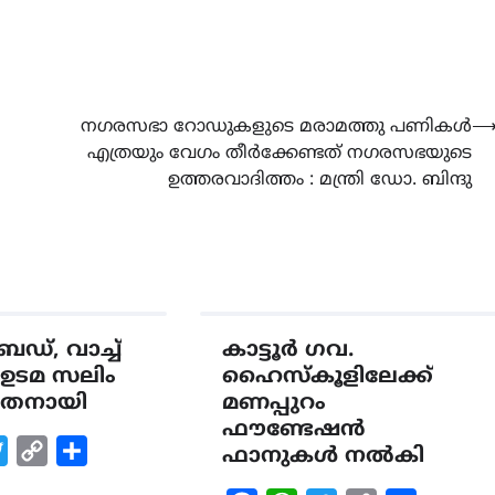
നഗരസഭാ റോഡുകളുടെ മരാമത്തു പണികൾ
എത്രയും വേഗം തീർക്കേണ്ടത് നഗരസഭയുടെ
ഉത്തരവാദിത്തം : മന്ത്രി ഡോ. ബിന്ദു
ഡ്, വാച്ച്
കാട്ടൂർ ഗവ.
 ഉടമ സലിം
ഹൈസ്കൂളിലേക്ക്
്യാതനായി
മണപ്പുറം
ഫൗണ്ടേഷൻ
k
tsApp
Twitter
Copy
Share
ഫാനുകൾ നൽകി
Link