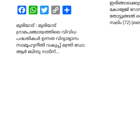
ഇരിങ്ങാലക്കുട 
Facebook
WhatsApp
Twitter
Copy
Share
കോളേജ് റോഡ
തോട്ടുങ്ങൽ
Link
സലിം (72) (ട
മുരിയാട് : മുരിയാട്
ഗ്രാമപഞ്ചായത്തിലെ വിവിധ
പദ്ധതികൾ ഉന്നത വിദ്യാഭ്യാസ
സാമൂഹ്യനീതി വകുപ്പ് മന്ത്രി ഡോ.
ആർ ബിന്ദു നാടിന്…