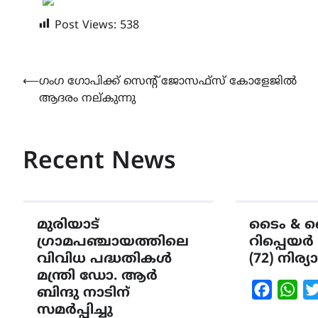
Post Views:
538
Post
⟵
ഗംഗ ഗോപിക്ക് സെന്റ് ജോസഫ്‌സ് കോളേജിൽ
ആദരം നല്കുന്നു
navigation
Recent News
മുരിയാട്
ടൈം & ബെ
ഗ്രാമപഞ്ചായത്തിലെ
റിപ്പെയർ
വിവിധ പദ്ധതികൾ
(72) നിര
മന്ത്രി ഡോ. ആർ
Faceboo
Wha
ബിന്ദു നാടിന്
സമർപ്പിച്ചു