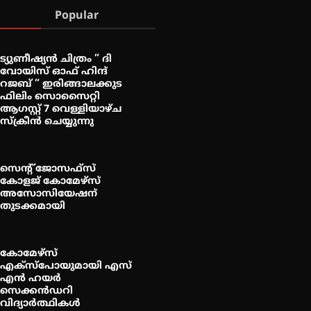
Popular
ട്യുണീഷ്യൻ ചിത്രം ” ദി
വോയിസ് ഓഫ് ഹിന്ദ്
റജബ് ” ഇരിങ്ങാലക്കുട
ഫിലിം സൊസൈറ്റി
ആഗസ്റ്റ് 7 വെള്ളിയാഴ്ച
സ്‌ക്രീൻ ചെയ്യുന്നു
സെന്റ് ജോസഫ്സ്
കോളജ് കോമേഴ്‌സ്
അസോസിയേഷന്
തുടക്കമായി
കോമേഴ്സ്
എക്സ്പോയുമായി എസ്
എൻ ഹയർ
സെക്കൻഡറി
വിദ്യാർത്ഥികൾ