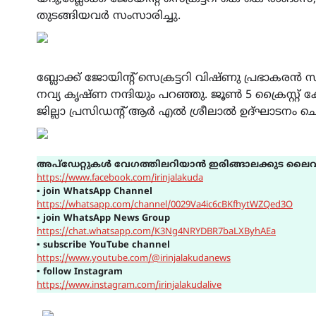
തുടങ്ങിയവർ സംസാരിച്ചു.
ബ്ലോക്ക്‌ ജോയിന്റ് സെക്രട്ടറി വിഷ്ണു പ്രഭാകരൻ
നവ്യ കൃഷ്ണ നന്ദിയും പറഞ്ഞു. ജൂൺ 5 ക്രൈസ്റ്റ്
ജില്ലാ പ്രസിഡന്റ് ആർ എൽ ശ്രീലാൽ ഉദ്ഘാടനം ചെയ
അപ്ഡേറ്റുകൾ വേഗത്തിലറിയാൻ ഇരിങ്ങാലക്കുട ലൈവ
https://www.facebook.com/irinjalakuda
▪
join WhatsApp Channel
https://whatsapp.com/channel/0029Va4ic6cBKfhytWZQed3O
▪
join WhatsApp News Group
https://chat.whatsapp.com/K3Ng4NRYDBR7baLXByhAEa
▪
subscribe YouTube channel
https://www.youtube.com/@irinjalakudanews
▪
follow Instagram
https://www.instagram.com/irinjalakudalive