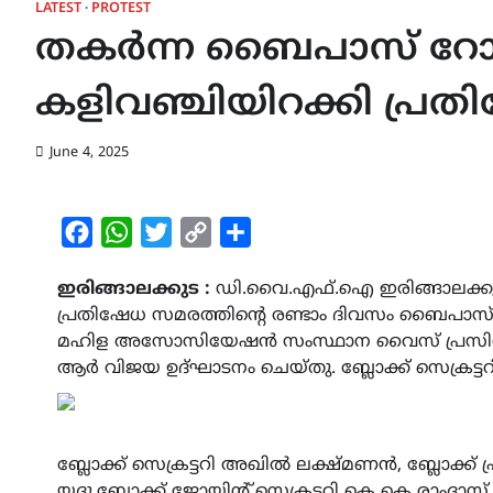
LATEST
PROTEST
തകർന്ന ബൈപാസ് റ
കളിവഞ്ചിയിറക്കി പ്രതി
June 4, 2025
Facebook
WhatsApp
Twitter
Copy
Share
Link
ഇരിങ്ങാലക്കുട :
ഡി.വൈ.എഫ്.ഐ ഇരിങ്ങാലക്കുട ബ്
പ്രതിഷേധ സമരത്തിന്റെ രണ്ടാം ദിവസം ബൈപാസ് 
മഹിള അസോസിയേഷൻ സംസ്ഥാന വൈസ് പ്രസിഡന്
ആർ വിജയ ഉദ്ഘാടനം ചെയ്തു. ബ്ലോക്ക്‌ സെക്രട്ട
ബ്ലോക്ക്‌ സെക്രട്ടറി അഖിൽ ലക്ഷ്മണൻ, ബ്ലോക്ക്‌ പ്
യദു,ബ്ലോക്ക്‌ ജോയിന്റ് സെക്രട്ടറി കെ കെ രാംദാസ്