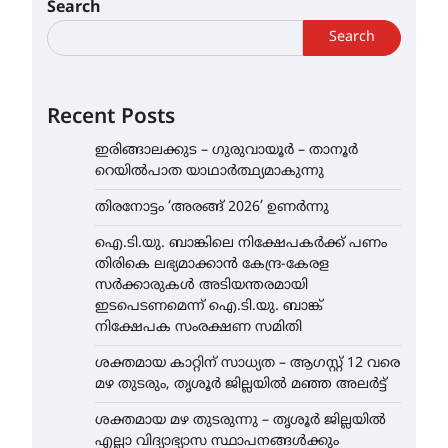
Search
Search
Recent Posts
ഇരിങ്ങാലക്കുട – ഗുരുവായൂർ – താനൂർ
റെയിൽപാത യാഥാർത്ഥ്യമാകുന്നു
തിരനോട്ടം ‘അരങ്ങ് 2026’ ഉണർന്നു
ഐ.ടി.യു. ബാങ്കിലെ നിക്ഷേപകർക്ക് പണം
തിരികെ ലഭ്യമാക്കാൻ കേന്ദ്ര-കേരള
സർക്കാരുകൾ അടിയന്തരമായി
ഇടപെടണമെന്ന് ഐ.ടി.യു. ബാങ്ക്
നിക്ഷേപക സംരക്ഷണ സമിതി
ശക്തമായ കാറ്റിന് സാധ്യത – ആഗസ്റ്റ് 12 വരെ
മഴ തുടരും, തൃശൂർ ജില്ലയിൽ മഞ്ഞ അലർട്ട്
ശക്തമായ മഴ തുടരുന്നു – തൃശൂർ ജില്ലയിൽ
എല്ലാ വിദ്യാഭ്യാസ സ്ഥാപനങ്ങൾക്കും