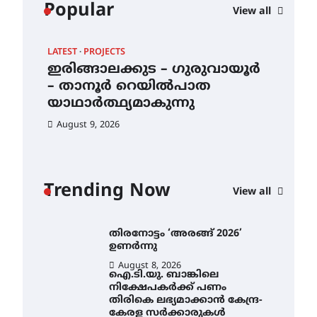
വിദ്യാഭ്യാസ
Popular
View all
സ്ഥാപനങ്ങൾക്കും
ശനിയാഴ്ച അവധി
August 7, 2026
LATEST
PROJECTS
LAT
എം.ജി. യൂണിവേഴ്‌സിറ്റിയിൽ
–
ഇരിങ്ങാലക്കുട – ഗുരുവായൂർ
തി
നിന്ന് ഇംഗ്ളീഷ്
– താനൂർ റെയിൽപാത
ഉണ
സാഹിത്യത്തിൽ ഡോക്ടറേറ്റ്
നേടിയ എൻ. ആര്യ
യാഥാർത്ഥ്യമാകുന്നു
Au
August 7, 2026
August 9, 2026
ഇരിങ്ങാലക്കുട – ഗുരുവായൂർ
– താനൂർ റെയിൽപാത
യാഥാർത്ഥ്യമാകുന്നു
Trending Now
View all
August 9, 2026
തിരനോട്ടം ‘അരങ്ങ് 2026’
ഉണർന്നു
August 8, 2026
ഐ.ടി.യു. ബാങ്കിലെ
നിക്ഷേപകർക്ക് പണം
തിരികെ ലഭ്യമാക്കാൻ കേന്ദ്ര-
കേരള സർക്കാരുകൾ