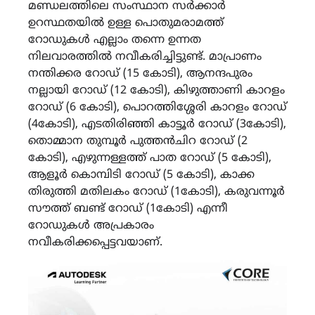
മണ്ഡലത്തിലെ സംസ്ഥാന സർക്കാർ
ഉറസ്ഥതയിൽ ഉള്ള പൊതുമരാമത്ത്
റോഡുകൾ എല്ലാം തന്നെ ഉന്നത
നിലവാരത്തിൽ നവീകരിച്ചിട്ടുണ്ട്. മാപ്രാണം
നന്തിക്കര റോഡ് (15 കോടി), ആനന്ദപുരം
നല്ലായി റോഡ് (12 കോടി), കിഴുത്താണി കാറളം
റോഡ് (6 കോടി), പൊറത്തിശ്ശേരി കാറളം റോഡ്
(4കോടി), എടതിരിഞ്ഞി കാട്ടൂർ റോഡ് (3കോടി),
തൊമ്മാന തുമ്പൂർ പുത്തൻചിറ റോഡ് (2
കോടി), എഴുന്നള്ളത്ത് പാത റോഡ് (5 കോടി),
ആളൂർ കൊമ്പിടി റോഡ് (5 കോടി), കാക്ക
തിരുത്തി മതിലകം റോഡ് (1കോടി), കരുവന്നൂർ
സൗത്ത് ബണ്ട് റോഡ് (1കോടി) എന്നീ
റോഡുകൾ അപ്രകാരം
നവീകരിക്കപ്പെട്ടവയാണ്.