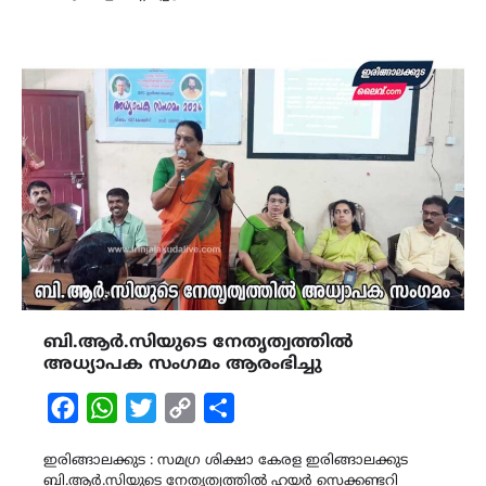
ബി.ആർ.സിയുടെ നേതൃത്വത്തിൽ
അധ്യാപക സംഗമം ആരംഭിച്ചു
Facebook
WhatsApp
Twitter
Copy
Share
Link
ഇരിങ്ങാലക്കുട : സമഗ്ര ശിക്ഷാ കേരള ഇരിങ്ങാലക്കുട
ബി.ആർ.സിയുടെ നേതൃത്വത്തിൽ ഹയർ സെക്കണ്ടറി