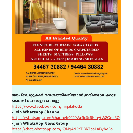
അപ്ഡേറ്റുകൾ വേഗത്തിലറിയാൻ ഇരിങ്ങാലക്കുട
ലൈവ് ഫോളോ ചെയ്യൂ …
https://www.facebook.com/irinjalakuda
▪
join WhatsApp Channel
https://whatsapp.com/channel/0029Va4ic6cBKfhytWZQed3O
▪
join WhatsApp News Group
https://chat.whatsapp.com/K3Ng4NRYDBR7baLXByhAEa