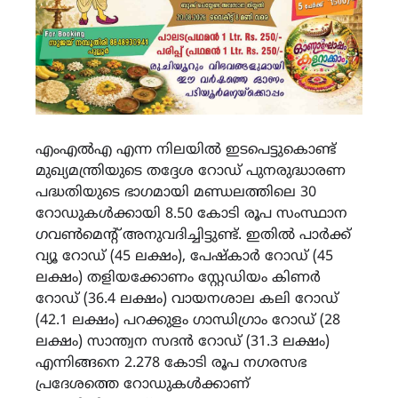
എംഎൽഎ എന്ന നിലയിൽ ഇടപെട്ടുകൊണ്ട്
മുഖ്യമന്ത്രിയുടെ തദ്ദേശ റോഡ് പുനരുദ്ധാരണ
പദ്ധതിയുടെ ഭാഗമായി മണ്ഡലത്തിലെ 30
റോഡുകൾക്കായി 8.50 കോടി രൂപ സംസ്ഥാന
ഗവൺമെന്റ് അനുവദിച്ചിട്ടുണ്ട്. ഇതിൽ പാർക്ക്
വ്യൂ റോഡ് (45 ലക്ഷം), പേഷ്കാർ റോഡ് (45
ലക്ഷം) തളിയക്കോണം സ്റ്റേഡിയം കിണർ
റോഡ് (36.4 ലക്ഷം) വായനശാല കലി റോഡ്
(42.1 ലക്ഷം) പറക്കുളം ഗാന്ധിഗ്രാം റോഡ് (28
ലക്ഷം) സാന്ത്വന സദൻ റോഡ് (31.3 ലക്ഷം)
എന്നിങ്ങനെ 2.278 കോടി രൂപ നഗരസഭ
പ്രദേശത്തെ റോഡുകൾക്കാണ്