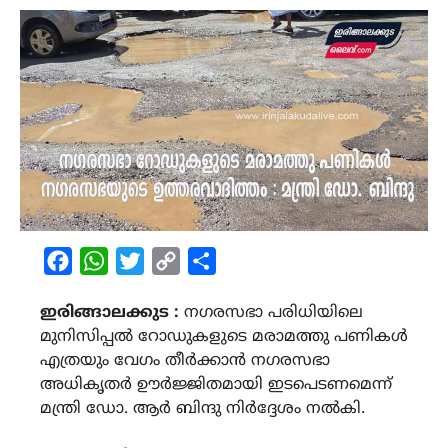
Facebook
WhatsApp
Twitter
Copy
Share
Link
ഇരിങ്ങാലക്കുട :
നഗരസഭാ പരിധിയിലെ
മുനിസിപ്പൽ റോഡുകളുടെ മരാമത്തു പണികൾ
എത്രയും വേഗം തീർക്കാൻ നഗരസഭാ
അധികൃതർ ഊർജ്ജിതമായി ഇടപെടണമെന്ന്
മന്ത്രി ഡോ. ആർ ബിന്ദു നിർദ്ദേശം നൽകി.