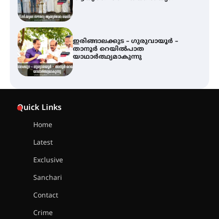
യാഥാർത്ഥ്യമാകുന്നു
ഇരിങ്ങാലക്കുടയിൽ പി.കെ.
ചാത്തൻ മാസ്റ്ററുടെ പ്രതിമ
സ്ഥാപിക്കണം – കെ.പി.എം.എസ്
അമ്മന്നൂർ ചാച്ചുചാക്യാർ സ്മാരക
ഗുരുകുലത്തിലെ അഞ്ചാം
തലമുറയിലെ വിദ്യാർത്ഥിനിയായ
Quick Links
റിതു ഭരത് കൂടിയാട്ട അരങ്ങേറ്റം
കുറിച്ചു
Home
Latest
യൂത്ത് കോൺഗ്രസ്‌ സ്ഥാപക ദിനം
– ഇരിങ്ങാലക്കുടയിൽ
Exclusive
ലഹരിവിരുദ്ധ പ്രതിജ്ഞയെടുത്ത്
യൂത്ത് കോൺഗ്രസ്
Sanchari
Contact
അരങ്ങ് 2026-ന്
Crime
സാംസ്കാരികപ്പൊലിമയോടെ