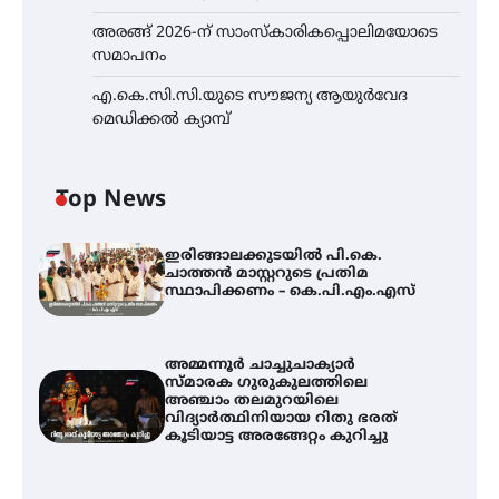
അരങ്ങ് 2026-ന് സാംസ്കാരികപ്പൊലിമയോടെ
സമാപനം
എ.കെ.സി.സി.യുടെ സൗജന്യ ആയുർവേദ
മെഡിക്കൽ ക്യാമ്പ്
Top News
ഇരിങ്ങാലക്കുടയിൽ പി.കെ.
ചാത്തൻ മാസ്റ്ററുടെ പ്രതിമ
സ്ഥാപിക്കണം – കെ.പി.എം.എസ്
അമ്മന്നൂർ ചാച്ചുചാക്യാർ
സ്മാരക ഗുരുകുലത്തിലെ
അഞ്ചാം തലമുറയിലെ
വിദ്യാർത്ഥിനിയായ റിതു ഭരത്
കൂടിയാട്ട അരങ്ങേറ്റം കുറിച്ചു