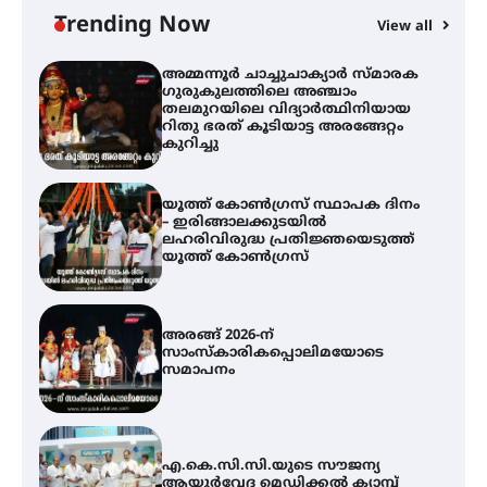
റിതു ഭരത് കൂടിയാട്ട അരങ്ങേറ്റം
Trending Now
കുറിച്ചു
View all
യൂത്ത് കോൺഗ്രസ്‌ സ്ഥാപക ദിനം
– ഇരിങ്ങാലക്കുടയിൽ
ലഹരിവിരുദ്ധ പ്രതിജ്ഞയെടുത്ത്
യൂത്ത് കോൺഗ്രസ്
അരങ്ങ് 2026-ന്
സാംസ്കാരികപ്പൊലിമയോടെ
സമാപനം
എ.കെ.സി.സി.യുടെ സൗജന്യ
ആയുർവേദ മെഡിക്കൽ ക്യാമ്പ്
ഇരിങ്ങാലക്കുട – ഗുരുവായൂർ –
താനൂർ റെയിൽപാത