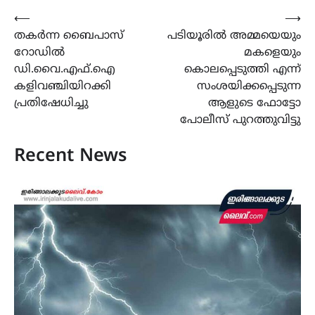
Post
⟵
⟶
തകർന്ന ബൈപാസ്
പടിയൂരിൽ അമ്മയെയും
navigation
റോഡിൽ
മകളെയും
ഡി.വൈ.എഫ്.ഐ
കൊലപ്പെടുത്തി എന്ന്
കളിവഞ്ചിയിറക്കി
സംശയിക്കപ്പെടുന്ന
പ്രതിഷേധിച്ചു
ആളുടെ ഫോട്ടോ
പോലീസ് പുറത്തുവിട്ടു
Recent News