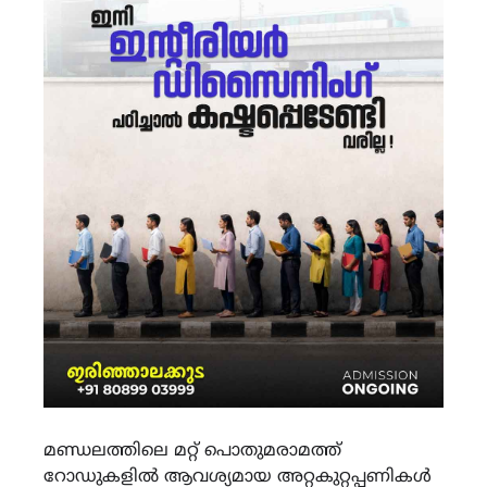
മണ്ഡലത്തിലെ മറ്റ് പൊതുമരാമത്ത്
റോഡുകളിൽ ആവശ്യമായ അറ്റകുറ്റപ്പണികൾ