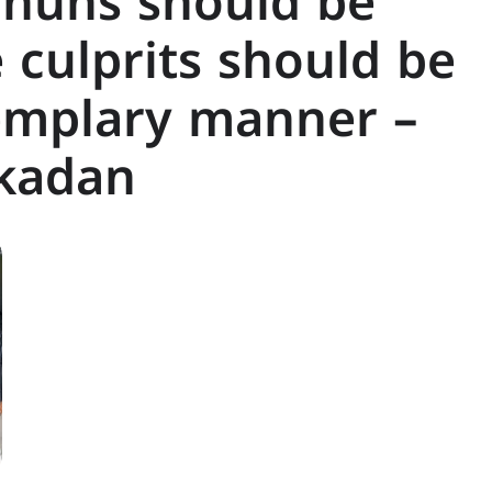
 nuns should be
culprits should be
emplary manner –
kadan