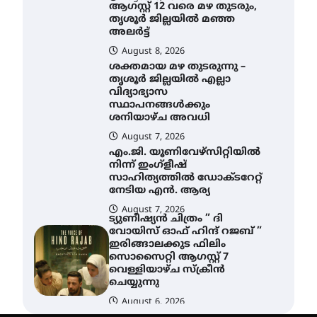
ആഗസ്റ്റ് 12 വരെ മഴ തുടരും,
തൃശൂർ ജില്ലയിൽ മഞ്ഞ
അലർട്ട്
August 8, 2026
ശക്തമായ മഴ തുടരുന്നു –
തൃശൂർ ജില്ലയിൽ എല്ലാ
വിദ്യാഭ്യാസ
സ്ഥാപനങ്ങൾക്കും
ശനിയാഴ്ച അവധി
August 7, 2026
എം.ജി. യൂണിവേഴ്‌സിറ്റിയിൽ
നിന്ന് ഇംഗ്ളീഷ്
സാഹിത്യത്തിൽ ഡോക്ടറേറ്റ്
നേടിയ എൻ. ആര്യ
August 7, 2026
ട്യുണീഷ്യൻ ചിത്രം ” ദി
വോയിസ് ഓഫ് ഹിന്ദ് റജബ് ”
ഇരിങ്ങാലക്കുട ഫിലിം
സൊസൈറ്റി ആഗസ്റ്റ് 7
വെള്ളിയാഴ്ച സ്‌ക്രീൻ
ചെയ്യുന്നു
August 6, 2026