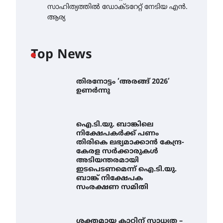
സാഹിത്യത്തിൽ ഡോക്ടറേറ്റ് നേടിയ എൻ.
ആര്യ
Top News
തിരനോട്ടം ‘അരങ്ങ് 2026’
ഉണർന്നു
ഐ.ടി.യു. ബാങ്കിലെ
നിക്ഷേപകർക്ക് പണം
തിരികെ ലഭ്യമാക്കാൻ കേന്ദ്ര-
കേരള സർക്കാരുകൾ
അടിയന്തരമായി
ഇടപെടണമെന്ന് ഐ.ടി.യു.
ബാങ്ക് നിക്ഷേപക
സംരക്ഷണ സമിതി
ശക്തമായ കാറ്റിന് സാധ്യത –