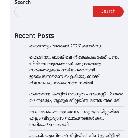
Search
Search
Recent Posts
തിരനോട്ടം ‘അരങ്ങ് 2026’ ഉണർന്നു
ഐ.ടി.യു. ബാങ്കിലെ നിക്ഷേപകർക്ക് പണം
തിരികെ ലഭ്യമാക്കാൻ കേന്ദ്ര-കേരള
സർക്കാരുകൾ അടിയന്തരമായി
ഇടപെടണമെന്ന് ഐ.ടി.യു. ബാങ്ക്
നിക്ഷേപക സംരക്ഷണ സമിതി
ശക്തമായ കാറ്റിന് സാധ്യത – ആഗസ്റ്റ് 12 വരെ
മഴ തുടരും, തൃശൂർ ജില്ലയിൽ മഞ്ഞ അലർട്ട്
ശക്തമായ മഴ തുടരുന്നു – തൃശൂർ ജില്ലയിൽ
എല്ലാ വിദ്യാഭ്യാസ സ്ഥാപനങ്ങൾക്കും
ശനിയാഴ്ച അവധി
എം.ജി. യൂണിവേഴ്‌സിറ്റിയിൽ നിന്ന് ഇംഗ്ളീഷ്