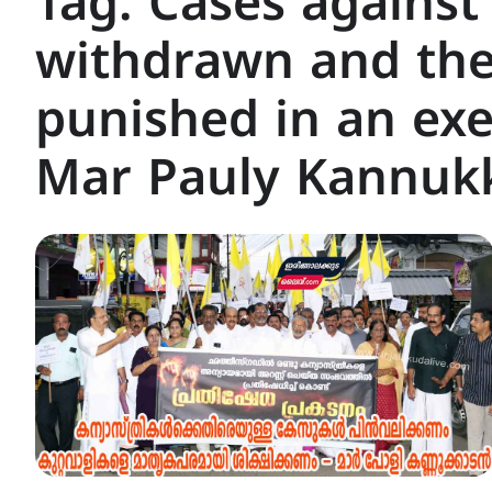
Tag:
Cases against
withdrawn and the 
punished in an ex
Mar Pauly Kannuk