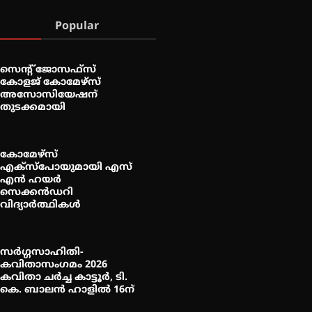
Popular
സെന്റ് ജോസഫ്സ്
കോളജ് കോമേഴ്‌സ്
അസോസിയേഷന്
തുടക്കമായി
കോമേഴ്സ്
എക്സ്പോയുമായി എസ്
എൻ ഹയർ
സെക്കൻഡറി
വിദ്യാർത്ഥികൾ
സർഗ്ഗസാഹിതി-
കവിതാസംഗമം 2026
കവിതാ ചർച്ച കാട്ടൂർ, ടി.
കെ. ബാലൻ ഹാളിൽ 16ന്