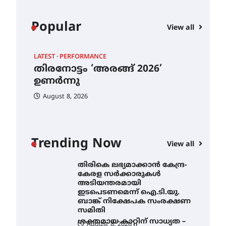
നിന്ന് ഇംഗ്ളീഷ്
സാഹിത്യത്തിൽ ഡോക്ടറേറ്റ്
നേടിയ എൻ. ആര്യ
Popular
View all
August 7, 2026
ട്യുണീഷ്യൻ ചിത്രം ” ദി
വോയിസ് ഓഫ് ഹിന്ദ് റജബ് ”
LATEST
PERFORMANCE
EXC
ഇരിങ്ങാലക്കുട ഫിലിം
തിരനോട്ടം ‘അരങ്ങ് 2026’
ഐ.
സൊസൈറ്റി ആഗസ്റ്റ് 7
വെള്ളിയാഴ്ച സ്‌ക്രീൻ
ഉണർന്നു
നി
ചെയ്യുന്നു
കും
തി
August 8, 2026
August 6, 2026
ക
അ
തിരനോട്ടം ‘അരങ്ങ് 2026’
ഉണർന്നു
ഇട
Trending Now
ബാ
August 8, 2026
View all
ഐ.ടി.യു. ബാങ്കിലെ
സ
നിക്ഷേപകർക്ക് പണം
തിരികെ ലഭ്യമാക്കാൻ കേന്ദ്ര-
A
കേരള സർക്കാരുകൾ
അടിയന്തരമായി
ഇടപെടണമെന്ന് ഐ.ടി.യു.
ബാങ്ക് നിക്ഷേപക സംരക്ഷണ
സമിതി
ശക്തമായ കാറ്റിന് സാധ്യത –
August 8, 2026