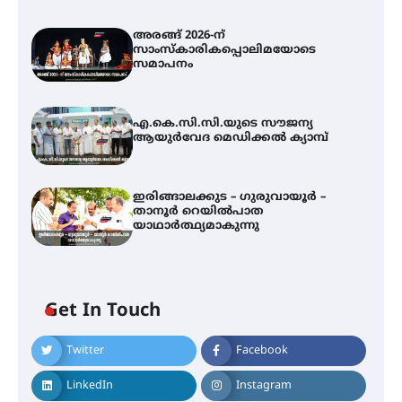
അരങ്ങ് 2026-ന്
സാംസ്കാരികപ്പൊലിമയോടെ
സമാപനം
എ.കെ.സി.സി.യുടെ സൗജന്യ
ആയുർവേദ മെഡിക്കൽ ക്യാമ്പ്
ഇരിങ്ങാലക്കുട – ഗുരുവായൂർ –
താനൂർ റെയിൽപാത
യാഥാർത്ഥ്യമാകുന്നു
Get In Touch
Twitter
Facebook
അരങ്ങ് 2026-ന്
സാംസ്കാരികപ്പൊലിമയോടെ
LinkedIn
Instagram
സമാപനം