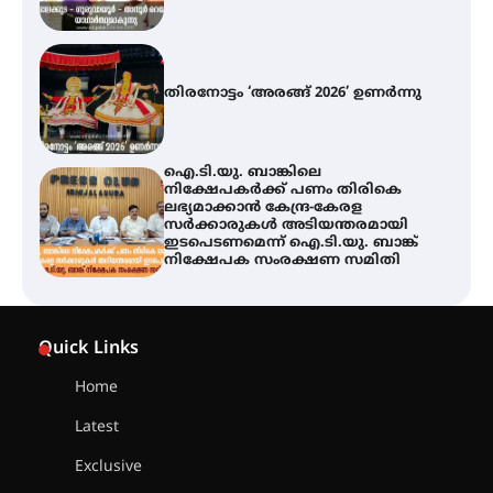
തിരനോട്ടം ‘അരങ്ങ് 2026’ ഉണർന്നു
ഐ.ടി.യു. ബാങ്കിലെ
നിക്ഷേപകർക്ക് പണം തിരികെ
ലഭ്യമാക്കാൻ കേന്ദ്ര-കേരള
സർക്കാരുകൾ അടിയന്തരമായി
ഇടപെടണമെന്ന് ഐ.ടി.യു. ബാങ്ക്
നിക്ഷേപക സംരക്ഷണ സമിതി
യൂത്ത് കോൺഗ്രസ്‌ സ്ഥാപക ദിനം
– ഇരിങ്ങാലക്കുടയിൽ
Quick Links
ലഹരിവിരുദ്ധ പ്രതിജ്ഞയെടുത്ത്
യൂത്ത് കോൺഗ്രസ്
Home
Latest
അരങ്ങ് 2026-ന്
സാംസ്കാരികപ്പൊലിമയോടെ
Exclusive
സമാപനം