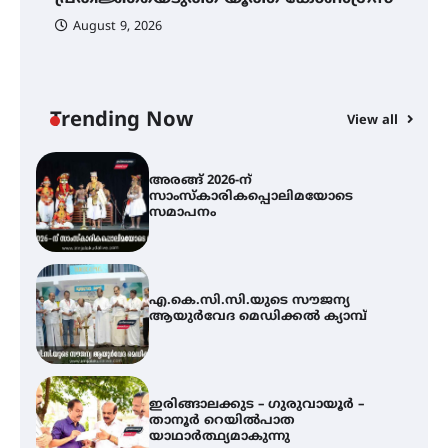
നിക്ഷേപക സംരക്ഷണ സമിതി
August 9, 2026
യൂത്ത് കോൺഗ്രസ്‌ സ്ഥാപക ദിനം
– ഇരിങ്ങാലക്കുടയിൽ
ലഹരിവിരുദ്ധ പ്രതിജ്ഞയെടുത്ത്
യൂത്ത് കോൺഗ്രസ്
Trending Now
View all
അരങ്ങ് 2026-ന്
സാംസ്കാരികപ്പൊലിമയോടെ
സമാപനം
എ.കെ.സി.സി.യുടെ സൗജന്യ
ആയുർവേദ മെഡിക്കൽ ക്യാമ്പ്
ഇരിങ്ങാലക്കുട – ഗുരുവായൂർ –
താനൂർ റെയിൽപാത
യാഥാർത്ഥ്യമാകുന്നു