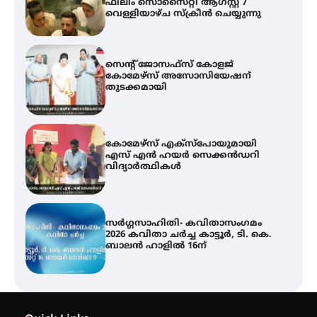
ഫിലിം സൊസൈറ്റി ആഗസ്റ്റ് 7
വെള്ളിയാഴ്ച സ്‌ക്രീൻ ചെയ്യുന്നു
സെന്റ് ജോസഫ്സ് കോളജ്
കോമേഴ്‌സ് അസോസിയേഷന്
തുടക്കമായി
കോമേഴ്സ് എക്സ്പോയുമായി
എസ് എൻ ഹയർ സെക്കൻഡറി
വിദ്യാർത്ഥികൾ
സർഗ്ഗസാഹിതി- കവിതാസംഗമം
2026 കവിതാ ചർച്ച കാട്ടൂർ, ടി. കെ.
ബാലൻ ഹാളിൽ 16ന്
ശക്തമായ മഴ തുടരുന്നു – തൃശൂർ
ജില്ലയിൽ എല്ലാ വിദ്യാഭ്യാസ