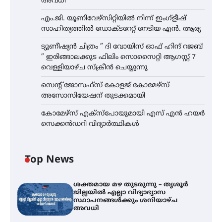
അവധി
എം.ജി. യൂണിവേഴ്‌സിറ്റിയിൽ നിന്ന് ഇംഗ്ളീഷ്
സാഹിത്യത്തിൽ ഡോക്ടറേറ്റ് നേടിയ എൻ. ആര്യ
ട്യുണീഷ്യൻ ചിത്രം ” ദി വോയിസ് ഓഫ് ഹിന്ദ് റജബ്
” ഇരിങ്ങാലക്കുട ഫിലിം സൊസൈറ്റി ആഗസ്റ്റ് 7
വെള്ളിയാഴ്ച സ്‌ക്രീൻ ചെയ്യുന്നു
സെന്റ് ജോസഫ്സ് കോളജ് കോമേഴ്‌സ്
അസോസിയേഷന് തുടക്കമായി
കോമേഴ്സ് എക്സ്പോയുമായി എസ് എൻ ഹയർ
സെക്കൻഡറി വിദ്യാർത്ഥികൾ
Top News
ശക്തമായ മഴ തുടരുന്നു – തൃശൂർ
ജില്ലയിൽ എല്ലാ വിദ്യാഭ്യാസ
സ്ഥാപനങ്ങൾക്കും ശനിയാഴ്ച
അവധി