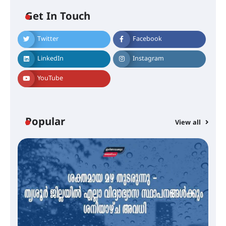
Get In Touch
Twitter
Facebook
എം.ജി. യൂണിവേഴ്‌സിറ്റിയിൽ നിന്ന്
ഇംഗ്ളീഷ് സാഹിത്യത്തിൽ
LinkedIn
Instagram
ഡോക്ടറേറ്റ് നേടിയ എൻ. ആര്യ
YouTube
ട്യുണീഷ്യൻ ചിത്രം ” ദി വോയിസ്
ഓഫ് ഹിന്ദ് റജബ് ” ഇരിങ്ങാലക്കുട
ഫിലിം സൊസൈറ്റി ആഗസ്റ്റ് 7
Popular
View all
വെള്ളിയാഴ്ച സ്‌ക്രീൻ ചെയ്യുന്നു
സെന്റ് ജോസഫ്സ് കോളജ്
കോമേഴ്‌സ് അസോസിയേഷന്
തുടക്കമായി
കോമേഴ്സ് എക്സ്പോയുമായി
എസ് എൻ ഹയർ സെക്കൻഡറി