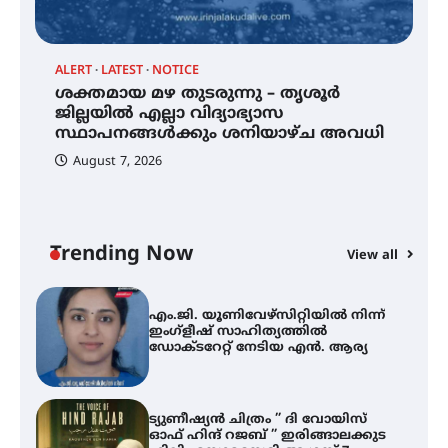
വിദ്യാർത്ഥികൾ
ALERT
LATEST
NOTICE
്
ശക്തമായ മഴ തുടരുന്നു – തൃശൂർ
സർഗ്ഗസാഹിതി- കവിതാസംഗമം
2026 കവിതാ ചർച്ച കാട്ടൂർ, ടി. കെ.
ജില്ലയിൽ എല്ലാ വിദ്യാഭ്യാസ
ബാലൻ ഹാളിൽ 16ന്
സ്ഥാപനങ്ങൾക്കും ശനിയാഴ്ച അവധി
August 7, 2026
ശക്തമായ മഴ തുടരുന്നു – തൃശൂർ
ജില്ലയിൽ എല്ലാ വിദ്യാഭ്യാസ
സ്ഥാപനങ്ങൾക്കും ശനിയാഴ്ച
അവധി
Trending Now
View all
A
എം.ജി. യൂണിവേഴ്‌സിറ്റിയിൽ നിന്ന്
എ
ഇംഗ്ളീഷ് സാഹിത്യത്തിൽ
ഡോക്ടറേറ്റ് നേടിയ എൻ. ആര്യ
ഇ
ന
ട്യുണീഷ്യൻ ചിത്രം ” ദി വോയിസ്
ഓഫ് ഹിന്ദ് റജബ് ” ഇരിങ്ങാലക്കുട