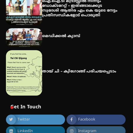
ഐ.ഐ.ടി മദ്രാസ്സിൽ നിന്നും
വിദ്യാർത്ഥികൾ
ഡോക്ടറേറ്റ് – ഇരിങ്ങാലക്കുട
സ്വദേശി ആതിര എം കെ യുടെ നേട്ടം
പ്രതിസന്ധികളോട് പൊരുതി
സർഗ്ഗസാഹിതി- കവിതാസംഗമം
2026 കവിതാ ചർച്ച കാട്ടൂർ, ടി. കെ.
മെഡിക്കൽ ക്യാമ്പ്
ബാലൻ ഹാളിൽ 16ന്
തായ് ചി – ക്വിഗോങ്ങ് പരിചയപ്പെടാം
Get In Touch
Twitter
Facebook
LinkedIn
Instagram