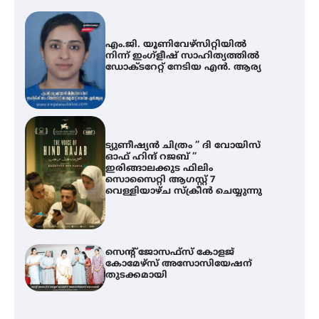
എം.ജി. യൂണിവേഴ്‌സിറ്റിയിൽ
നിന്ന് ഇംഗ്ളീഷ് സാഹിത്യത്തിൽ
ഡോക്ടറേറ്റ് നേടിയ എൻ. ആര്യ
ട്യുണീഷ്യൻ ചിത്രം ” ദി വോയിസ്
ഓഫ് ഹിന്ദ് റജബ് ”
ഇരിങ്ങാലക്കുട ഫിലിം
സൊസൈറ്റി ആഗസ്റ്റ് 7
വെള്ളിയാഴ്ച സ്‌ക്രീൻ ചെയ്യുന്നു
സെന്റ് ജോസഫ്സ് കോളജ്
കോമേഴ്‌സ് അസോസിയേഷന്
തുടക്കമായി