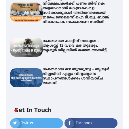
നിക്ഷേപകർക്ക് പണം തിരികെ
ലഭ്യമാക്കാൻ കേന്ദ്ര-കേരള
സർക്കാരുകൾ അടിയന്തരമായി
ഇടപെടണമെന്ന് ഐ.ടി.യു. ബാങ്ക്
നിക്ഷേപക സംരക്ഷണ സമിതി
ശക്തമായ കാറ്റിന് സാധ്യത –
ആഗസ്റ്റ് 12 വരെ മഴ തുടരും,
തൃശൂർ ജില്ലയിൽ മഞ്ഞ അലർട്ട്
ശക്തമായ മഴ തുടരുന്നു – തൃശൂർ
ജില്ലയിൽ എല്ലാ വിദ്യാഭ്യാസ
സ്ഥാപനങ്ങൾക്കും ശനിയാഴ്ച
അവധി
ഐ.ടി.യു. ബാങ്കിലെ
Get In Touch
നിക്ഷേപകർക്ക് പണം തിരികെ
ലഭ്യമാക്കാൻ കേന്ദ്ര-കേരള
സർക്കാരുകൾ അടിയന്തരമായി
Twitter
Facebook
ഇടപെടണമെന്ന് ഐ.ടി.യു. ബാങ്ക്