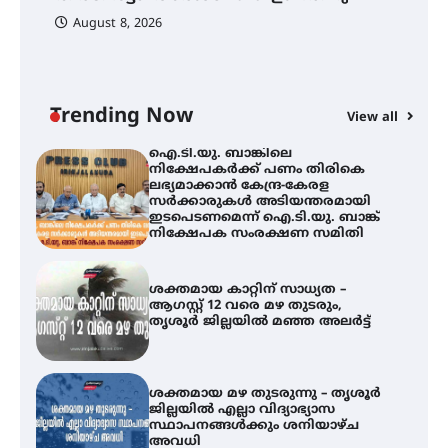
പ
August 8, 2026
ി
ക
ഇ
ന
തിരനോട്ടം ‘അരങ്ങ് 2026’ ഉണർന്നു
Trending Now
View all
ഐ.ടി.യു. ബാങ്കിലെ
നിക്ഷേപകർക്ക് പണം തിരികെ
ലഭ്യമാക്കാൻ കേന്ദ്ര-കേരള
സർക്കാരുകൾ അടിയന്തരമായി
ഇടപെടണമെന്ന് ഐ.ടി.യു. ബാങ്ക്
നിക്ഷേപക സംരക്ഷണ സമിതി
ശക്തമായ കാറ്റിന് സാധ്യത –
ആഗസ്റ്റ് 12 വരെ മഴ തുടരും,
തൃശൂർ ജില്ലയിൽ മഞ്ഞ അലർട്ട്
ശക്തമായ മഴ തുടരുന്നു – തൃശൂർ
ജില്ലയിൽ എല്ലാ വിദ്യാഭ്യാസ
സ്ഥാപനങ്ങൾക്കും ശനിയാഴ്ച
അവധി