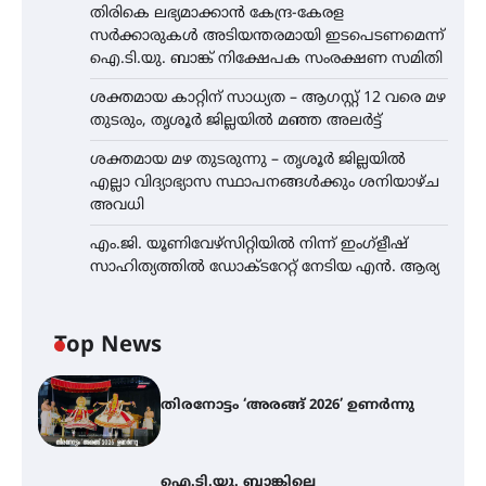
തിരികെ ലഭ്യമാക്കാൻ കേന്ദ്ര-കേരള
സർക്കാരുകൾ അടിയന്തരമായി ഇടപെടണമെന്ന്
ഐ.ടി.യു. ബാങ്ക് നിക്ഷേപക സംരക്ഷണ സമിതി
ശക്തമായ കാറ്റിന് സാധ്യത – ആഗസ്റ്റ് 12 വരെ മഴ
തുടരും, തൃശൂർ ജില്ലയിൽ മഞ്ഞ അലർട്ട്
ശക്തമായ മഴ തുടരുന്നു – തൃശൂർ ജില്ലയിൽ
എല്ലാ വിദ്യാഭ്യാസ സ്ഥാപനങ്ങൾക്കും ശനിയാഴ്ച
അവധി
എം.ജി. യൂണിവേഴ്‌സിറ്റിയിൽ നിന്ന് ഇംഗ്ളീഷ്
സാഹിത്യത്തിൽ ഡോക്ടറേറ്റ് നേടിയ എൻ. ആര്യ
Top News
തിരനോട്ടം ‘അരങ്ങ് 2026’ ഉണർന്നു
ഐ.ടി.യു. ബാങ്കിലെ