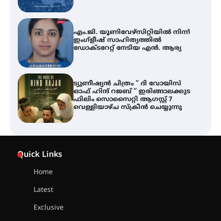
എം.ജി. യൂണിവേഴ്‌സിറ്റിയിൽ നിന്ന്
ഇംഗ്ളീഷ് സാഹിത്യത്തിൽ
ഡോക്ടറേറ്റ് നേടിയ എൻ. ആര്യ
ട്യുണീഷ്യൻ ചിത്രം ” ദി വോയിസ്
ഓഫ് ഹിന്ദ് റജബ് ” ഇരിങ്ങാലക്കുട
ഫിലിം സൊസൈറ്റി ആഗസ്റ്റ് 7
വെള്ളിയാഴ്ച സ്‌ക്രീൻ ചെയ്യുന്നു
തിരനോട്ടം ‘അരങ്ങ് 2026’ ഉണർന്നു
Quick Links
Home
ഐ.ടി.യു. ബാങ്കിലെ
Latest
നിക്ഷേപകർക്ക് പണം തിരികെ
ലഭ്യമാക്കാൻ കേന്ദ്ര-കേരള
Exclusive
സർക്കാരുകൾ അടിയന്തരമായി
ഇടപെടണമെന്ന് ഐ.ടി.യു. ബാങ്ക്