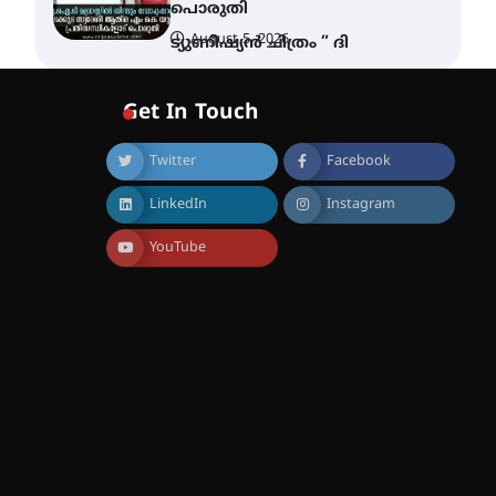
പൊരുതി
August 5, 2026
ട്യുണീഷ്യൻ ചിത്രം ” ദി
വോയിസ് ഓഫ് ഹിന്ദ് റജബ് ”
ഇരിങ്ങാലക്കുട ഫിലിം
സൊസൈറ്റി ആഗസ്റ്റ് 7
Get In Touch
വെള്ളിയാഴ്ച സ്‌ക്രീൻ
ചെയ്യുന്നു
Twitter
Facebook
August 6, 2026
സെന്റ് ജോസഫ്സ് കോളജ്
LinkedIn
Instagram
കോമേഴ്‌സ്
അസോസിയേഷന്
തുടക്കമായി
YouTube
August 6, 2026
കോമേഴ്സ്
എക്സ്പോയുമായി എസ്
എൻ ഹയർ സെക്കൻഡറി
വിദ്യാർത്ഥികൾ
August 6, 2026
സർഗ്ഗസാഹിതി-
കവിതാസംഗമം 2026 കവിതാ
ചർച്ച കാട്ടൂർ, ടി. കെ. ബാലൻ
ഹാളിൽ 16ന്