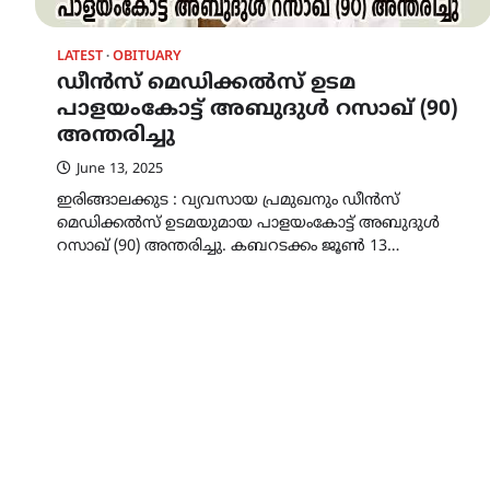
LATEST
OBITUARY
ഡീൻസ് മെഡിക്കൽസ് ഉടമ
പാളയംകോട്ട് അബുദുൾ റസാഖ് (90)
അന്തരിച്ചു
June 13, 2025
ഇരിങ്ങാലക്കുട : വ്യവസായ പ്രമുഖനും ഡീൻസ്
മെഡിക്കൽസ് ഉടമയുമായ പാളയംകോട്ട് അബുദുൾ
റസാഖ് (90) അന്തരിച്ചു. കബറടക്കം ജൂൺ 13…