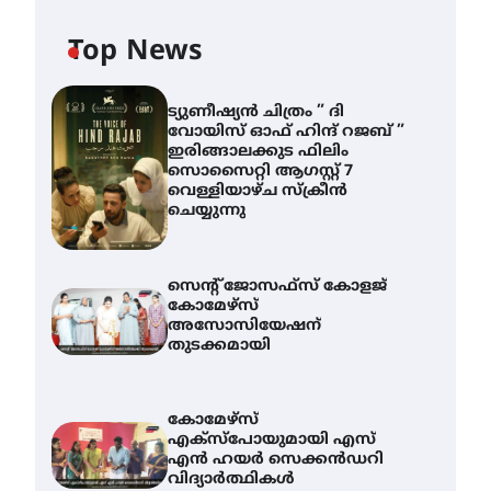
Top News
ട്യുണീഷ്യൻ ചിത്രം ” ദി
വോയിസ് ഓഫ് ഹിന്ദ് റജബ് ”
ഇരിങ്ങാലക്കുട ഫിലിം
സൊസൈറ്റി ആഗസ്റ്റ് 7
വെള്ളിയാഴ്ച സ്‌ക്രീൻ
ചെയ്യുന്നു
സെന്റ് ജോസഫ്സ് കോളജ്
കോമേഴ്‌സ്
അസോസിയേഷന്
തുടക്കമായി
കോമേഴ്സ്
എക്സ്പോയുമായി എസ്
എൻ ഹയർ സെക്കൻഡറി
വിദ്യാർത്ഥികൾ