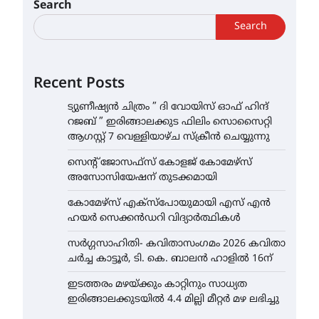
Search
Search
Recent Posts
ട്യുണീഷ്യൻ ചിത്രം ” ദി വോയിസ് ഓഫ് ഹിന്ദ്
റജബ് ” ഇരിങ്ങാലക്കുട ഫിലിം സൊസൈറ്റി
ആഗസ്റ്റ് 7 വെള്ളിയാഴ്ച സ്‌ക്രീൻ ചെയ്യുന്നു
സെന്റ് ജോസഫ്സ് കോളജ് കോമേഴ്‌സ്
അസോസിയേഷന് തുടക്കമായി
കോമേഴ്സ് എക്സ്പോയുമായി എസ് എൻ
ഹയർ സെക്കൻഡറി വിദ്യാർത്ഥികൾ
സർഗ്ഗസാഹിതി- കവിതാസംഗമം 2026 കവിതാ
ചർച്ച കാട്ടൂർ, ടി. കെ. ബാലൻ ഹാളിൽ 16ന്
ഇടത്തരം മഴയ്ക്കും കാറ്റിനും സാധ്യത
ഇരിങ്ങാലക്കുടയിൽ 4.4 മില്ലി മീറ്റർ മഴ ലഭിച്ചു