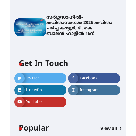
സർഗ്ഗസാഹിതി-
കവിതാസംഗമം 2026 കവിതാ
ചർച്ച കാട്ടൂർ, ടി. കെ.
ബാലൻ ഹാളിൽ 16ന്
Get In Touch
Twitter
Facebook
LinkedIn
Instagram
YouTube
Popular
View all