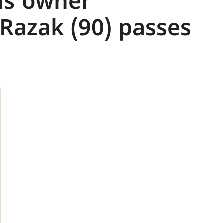
ls owner
Razak (90) passes