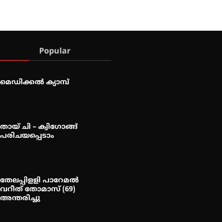
Popular
മെഡിക്കൽ ക്യാമ്പ്
തായ് ചി – ക്വിഗോങ്ങ്
പരിചയപ്പെടാം
തേലപ്പിളളി പാറേമൽ
വറീത് തോമാസ് (69)
അന്തരിച്ചു