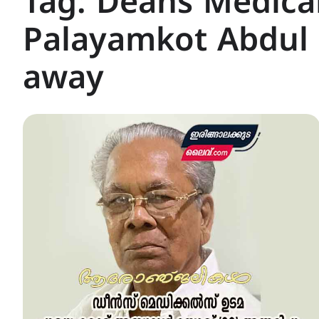
Tag:
Deans Medica
Palayamkot Abdul 
away