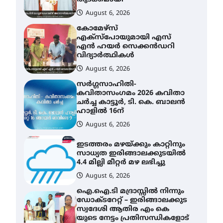
August 6, 2026
കോമേഴ്സ്
എക്സ്പോയുമായി എസ്
എൻ ഹയർ സെക്കൻഡറി
വിദ്യാർത്ഥികൾ
August 6, 2026
സർഗ്ഗസാഹിതി-
കവിതാസംഗമം 2026 കവിതാ
ചർച്ച കാട്ടൂർ, ടി. കെ. ബാലൻ
ഹാളിൽ 16ന്
August 6, 2026
ഇടത്തരം മഴയ്ക്കും കാറ്റിനും
സാധ്യത ഇരിങ്ങാലക്കുടയിൽ
4.4 മില്ലി മീറ്റർ മഴ ലഭിച്ചു
August 6, 2026
ഐ.ഐ.ടി മദ്രാസ്സിൽ നിന്നും
ഡോക്ടറേറ്റ് – ഇരിങ്ങാലക്കുട
സ്വദേശി ആതിര എം കെ
യുടെ നേട്ടം പ്രതിസന്ധികളോട്