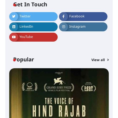
Get In Touch
Twitter
Facebook
കോമേഴ്സ് എക്സ്പോയുമായി
എസ് എൻ ഹയർ സെക്കൻഡറി
LinkedIn
Instagram
വിദ്യാർത്ഥികൾ
YouTube
സർഗ്ഗസാഹിതി- കവിതാസംഗമം
2026 കവിതാ ചർച്ച കാട്ടൂർ, ടി. കെ.
ബാലൻ ഹാളിൽ 16ന്
Popular
View all
ഇടത്തരം മഴയ്ക്കും കാറ്റിനും
സാധ്യത ഇരിങ്ങാലക്കുടയിൽ 4.4
മില്ലി മീറ്റർ മഴ ലഭിച്ചു
ഐ.ഐ.ടി മദ്രാസ്സിൽ നിന്നും
ഡോക്ടറേറ്റ് – ഇരിങ്ങാലക്കുട
സ്വദേശി ആതിര എം കെ യുടെ