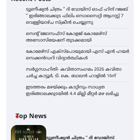
ട്യുണീഷ്യൻ ചിത്രം ” ദി വോയിസ് ഓഫ് ഹിന്ദ് റജബ്
” ഇരിങ്ങാലക്കുട ഫിലിം സൊസൈറ്റി ആഗസ്റ്റ് 7
വെള്ളിയാഴ്ച സ്‌ക്രീൻ ചെയ്യുന്നു
സെന്റ് ജോസഫ്സ് കോളജ് കോമേഴ്‌സ്
അസോസിയേഷന് തുടക്കമായി
കോമേഴ്സ് എക്സ്പോയുമായി എസ് എൻ ഹയർ
സെക്കൻഡറി വിദ്യാർത്ഥികൾ
സർഗ്ഗസാഹിതി- കവിതാസംഗമം 2026 കവിതാ
ചർച്ച കാട്ടൂർ, ടി. കെ. ബാലൻ ഹാളിൽ 16ന്
ഇടത്തരം മഴയ്ക്കും കാറ്റിനും സാധ്യത
ഇരിങ്ങാലക്കുടയിൽ 4.4 മില്ലി മീറ്റർ മഴ ലഭിച്ചു
Top News
ട്യുണീഷ്യൻ ചിത്രം ” ദി വോയിസ്