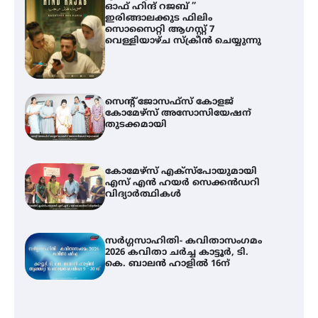
ഓഫ് ഹിന്ദ് റജബ് ”
ഇരിങ്ങാലക്കുട ഫിലിം
സൊസൈറ്റി ആഗസ്റ്റ് 7
വെള്ളിയാഴ്ച സ്‌ക്രീൻ ചെയ്യുന്നു
സെന്റ് ജോസഫ്സ് കോളജ്
കോമേഴ്‌സ് അസോസിയേഷന്
തുടക്കമായി
കോമേഴ്സ് എക്സ്പോയുമായി
എസ് എൻ ഹയർ സെക്കൻഡറി
വിദ്യാർത്ഥികൾ
സർഗ്ഗസാഹിതി- കവിതാസംഗമം
2026 കവിതാ ചർച്ച കാട്ടൂർ, ടി.
കെ. ബാലൻ ഹാളിൽ 16ന്
സെന്റ് ജോസഫ്സ് കോളജ്
കോമേഴ്‌സ് അസോസിയേഷന്
തുടക്കമായി