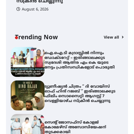
സ്‌ക്രീൻ ചെയ്യുന്നു
August 6, 2026
ഇടത്തരം മഴയ്ക്കും കാറ്റിനും
സാധ്യത ഇരിങ്ങാലക്കുടയിൽ 4.4
മില്ലി മീറ്റർ മഴ ലഭിച്ചു
Trending Now
View all
ഐ.ഐ.ടി മദ്രാസ്സിൽ നിന്നും
ഡോക്ടറേറ്റ് – ഇരിങ്ങാലക്കുട
സ്വദേശി ആതിര എം കെ യുടെ
നേട്ടം പ്രതിസന്ധികളോട് പൊരുതി
ട്യുണീഷ്യൻ ചിത്രം ” ദി വോയിസ്
ഓഫ് ഹിന്ദ് റജബ് ” ഇരിങ്ങാലക്കുട
ഫിലിം സൊസൈറ്റി ആഗസ്റ്റ് 7
വെള്ളിയാഴ്ച സ്‌ക്രീൻ ചെയ്യുന്നു
സെന്റ് ജോസഫ്സ് കോളജ്
കോമേഴ്‌സ് അസോസിയേഷന്
തുടക്കമായി