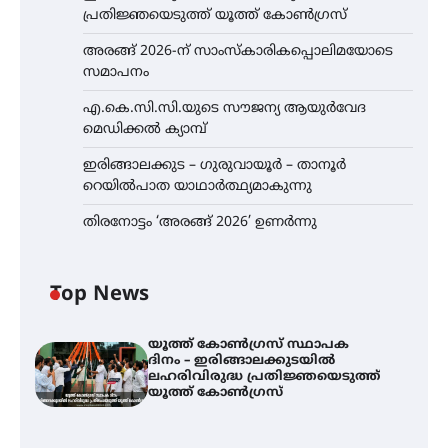
പ്രതിജ്ഞയെടുത്ത് യൂത്ത് കോൺഗ്രസ്
അരങ്ങ് 2026-ന് സാംസ്കാരികപ്പൊലിമയോടെ
സമാപനം
എ.കെ.സി.സി.യുടെ സൗജന്യ ആയുർവേദ
മെഡിക്കൽ ക്യാമ്പ്
ഇരിങ്ങാലക്കുട – ഗുരുവായൂർ – താനൂർ
റെയിൽപാത യാഥാർത്ഥ്യമാകുന്നു
തിരനോട്ടം ‘അരങ്ങ് 2026’ ഉണർന്നു
Top News
യൂത്ത് കോൺഗ്രസ്‌ സ്ഥാപക
ദിനം – ഇരിങ്ങാലക്കുടയിൽ
ലഹരിവിരുദ്ധ പ്രതിജ്ഞയെടുത്ത്
യൂത്ത് കോൺഗ്രസ്