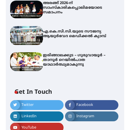
അരങ്ങ് 2026-ന്
സാംസ്കാരികപ്പൊലിമയോടെ
സമാപനം
എ.കെ.സി.സി.യുടെ സൗജന്യ
ആയുർവേദ മെഡിക്കൽ ക്യാമ്പ്
ഇരിങ്ങാലക്കുട – ഗുരുവായൂർ –
താനൂർ റെയിൽപാത
യാഥാർത്ഥ്യമാകുന്നു
Get In Touch
Twitter
Facebook
അരങ്ങ് 2026-ന്
സാംസ്കാരികപ്പൊലിമയോടെ
LinkedIn
Instagram
സമാപനം
YouTube