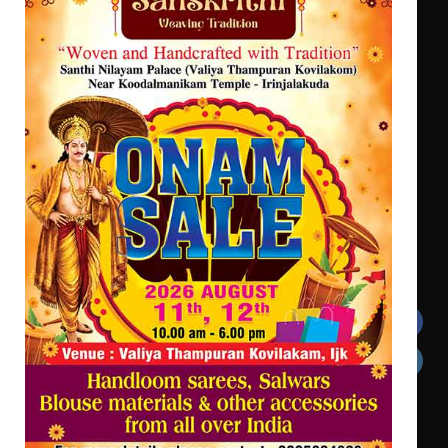
ട്യുണീഷ്യൻ ചിത്രം ” ദി വോയിസ്
ഓഫ് ഹിന്ദ് റജബ് ” ഇരിങ്ങാലക്കുട
ഫിലിം സൊസൈറ്റി ആഗസ്റ്റ് 7
വെള്ളിയാഴ്ച സ്‌ക്രീൻ ചെയ്യുന്നു
Get In Touch
Twitter
Facebook
LinkedIn
Instagram
YouTube