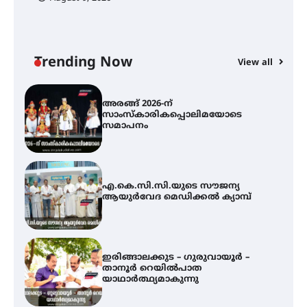
യൂത്ത് കോൺഗ്രസ്‌ സ്ഥാപക ദിനം
– ഇരിങ്ങാലക്കുടയിൽ
ലഹരിവിരുദ്ധ പ്രതിജ്ഞയെടുത്ത്
യൂത്ത് കോൺഗ്രസ്
Trending Now
View all
അരങ്ങ് 2026-ന്
സാംസ്കാരികപ്പൊലിമയോടെ
സമാപനം
എ.കെ.സി.സി.യുടെ സൗജന്യ
ആയുർവേദ മെഡിക്കൽ ക്യാമ്പ്
ഇരിങ്ങാലക്കുട – ഗുരുവായൂർ –
താനൂർ റെയിൽപാത
യാഥാർത്ഥ്യമാകുന്നു