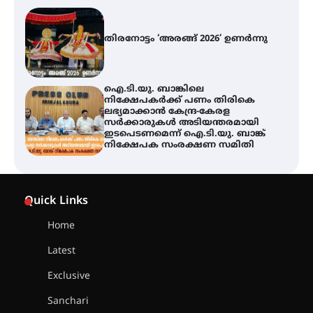
തിരനോട്ടം ‘അരങ്ങ് 2026’ ഉണർന്നു
ഐ.ടി.യു. ബാങ്കിലെ
നിക്ഷേപകർക്ക് പണം തിരികെ
ലഭ്യമാക്കാൻ കേന്ദ്ര-കേരള
സർക്കാരുകൾ അടിയന്തരമായി
ഇടപെടണമെന്ന് ഐ.ടി.യു. ബാങ്ക്
നിക്ഷേപക സംരക്ഷണ സമിതി
യൂത്ത് കോൺഗ്രസ്‌ സ്ഥാപക ദിനം
– ഇരിങ്ങാലക്കുടയിൽ
Quick Links
ലഹരിവിരുദ്ധ പ്രതിജ്ഞയെടുത്ത്
യൂത്ത് കോൺഗ്രസ്
Home
Latest
അരങ്ങ് 2026-ന്
സാംസ്കാരികപ്പൊലിമയോടെ
Exclusive
സമാപനം
Sanchari