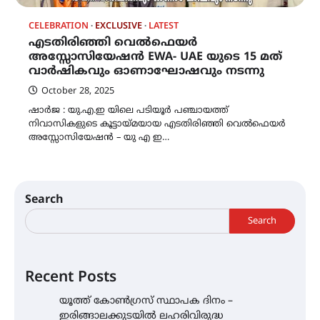
CELEBRATION
EXCLUSIVE
LATEST
എടതിരിഞ്ഞി വെൽഫെയർ
അസ്സോസിയേഷൻ EWA- UAE യുടെ 15 മത്
വാർഷികവും ഓണാഘോഷവും നടന്നു
October 28, 2025
ഷാർജ : യു.എ.ഇ യിലെ പടിയൂർ പഞ്ചായത്ത്
നിവാസികളുടെ കൂട്ടായ്മയായ എടതിരിഞ്ഞി വെൽഫെയർ
അസ്സോസിയേഷൻ – യു എ ഇ…
Search
Search
Recent Posts
യൂത്ത് കോൺഗ്രസ്‌ സ്ഥാപക ദിനം –
ഇരിങ്ങാലക്കുടയിൽ ലഹരിവിരുദ്ധ