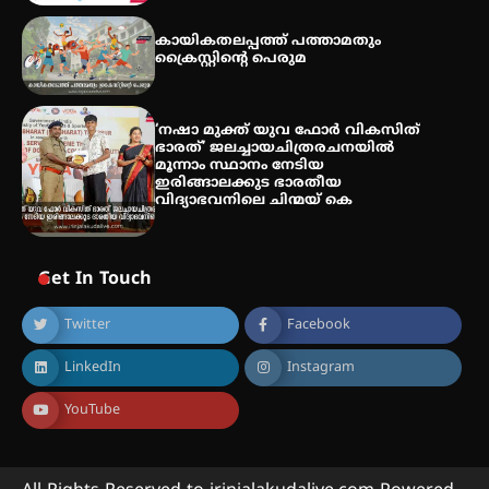
കായികതലപ്പത്ത് പത്താമതും
ക്രൈസ്റ്റിന്റെ പെരുമ
‘നഷാ മുക്ത് യുവ ഫോർ വികസിത്
ഭാരത്’ ജലച്ചായചിത്രരചനയിൽ
മൂന്നാം സ്ഥാനം നേടിയ
ഇരിങ്ങാലക്കുട ഭാരതീയ
വിദ്യാഭവനിലെ ചിന്മയ് കെ
Get In Touch
Twitter
Facebook
LinkedIn
Instagram
YouTube