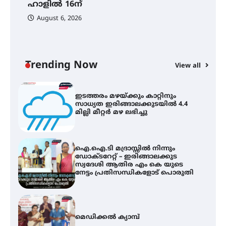
ഹാളിൽ 16ന്
August 6, 2026
C
സർഗ്ഗസാഹിതി- കവിതാസംഗമം
ഇ
2026 കവിതാ ചർച്ച കാട്ടൂർ, ടി. കെ.
ഇ
ബാലൻ ഹാളിൽ 16ന്
ല
Trending Now
View all
ഇടത്തരം മഴയ്ക്കും കാറ്റിനും
സാധ്യത ഇരിങ്ങാലക്കുടയിൽ 4.4
മില്ലി മീറ്റർ മഴ ലഭിച്ചു
ഐ.ഐ.ടി മദ്രാസ്സിൽ നിന്നും
ഡോക്ടറേറ്റ് – ഇരിങ്ങാലക്കുട
സ്വദേശി ആതിര എം കെ യുടെ
നേട്ടം പ്രതിസന്ധികളോട് പൊരുതി
മെഡിക്കൽ ക്യാമ്പ്