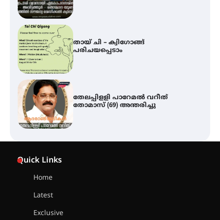
തായ് ചി – ക്വിഗോങ്ങ്
പരിചയപ്പെടാം
തേലപ്പിളളി പാറേമൽ വറീത്
തോമാസ് (69) അന്തരിച്ചു
സർഗ്ഗസാഹിതി- കവിതാസംഗമം
2026 കവിതാ ചർച്ച കാട്ടൂർ, ടി. കെ.
Quick Links
ബാലൻ ഹാളിൽ 16ന്
Home
Latest
ഇടത്തരം മഴയ്ക്കും കാറ്റിനും
സാധ്യത ഇരിങ്ങാലക്കുടയിൽ 4.4
Exclusive
മില്ലി മീറ്റർ മഴ ലഭിച്ചു