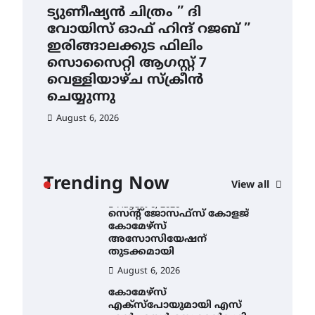
4.4 മില്ലി മീറ്റർ മഴ ലഭിച്ചു
ട്യുണീഷ്യൻ ചിത്രം ” ദി
സെ
വോയിസ് ഓഫ് ഹിന്ദ് റജബ് ”
ക
August 6, 2026
ഇരിങ്ങാലക്കുട ഫിലിം
തു
ഐ.ഐ.ടി മദ്രാസ്സിൽ നിന്നും
സൊസൈറ്റി ആഗസ്റ്റ് 7
ഡോക്ടറേറ്റ് – ഇരിങ്ങാലക്കുട
Au
സ്വദേശി ആതിര എം കെ
വെള്ളിയാഴ്ച സ്‌ക്രീൻ
യുടെ നേട്ടം പ്രതിസന്ധികളോട്
ചെയ്യുന്നു
പൊരുതി
August 6, 2026
August 5, 2026
ട്യുണീഷ്യൻ ചിത്രം ” ദി
വോയിസ് ഓഫ് ഹിന്ദ് റജബ് ”
ഇരിങ്ങാലക്കുട ഫിലിം
സൊസൈറ്റി ആഗസ്റ്റ് 7
ാ
വെള്ളിയാഴ്ച സ്‌ക്രീൻ
Trending Now
View all
ചെയ്യുന്നു
ൻ
August 6, 2026
സെന്റ് ജോസഫ്സ് കോളജ്
കോമേഴ്‌സ്
അസോസിയേഷന്
തുടക്കമായി
August 6, 2026
കോമേഴ്സ്
എക്സ്പോയുമായി എസ്