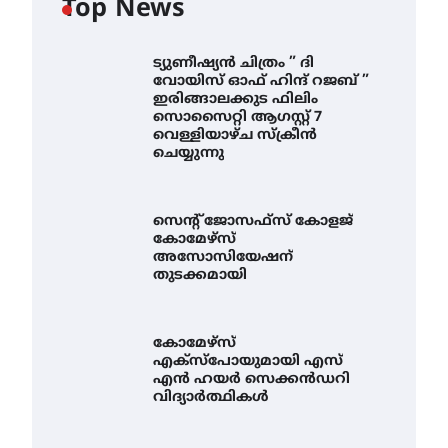
Top News
ട്യുണീഷ്യൻ ചിത്രം ” ദി
വോയിസ് ഓഫ് ഹിന്ദ് റജബ് ”
ഇരിങ്ങാലക്കുട ഫിലിം
സൊസൈറ്റി ആഗസ്റ്റ് 7
വെള്ളിയാഴ്ച സ്‌ക്രീൻ
ചെയ്യുന്നു
സെന്റ് ജോസഫ്സ് കോളജ്
കോമേഴ്‌സ്
അസോസിയേഷന്
തുടക്കമായി
കോമേഴ്സ്
എക്സ്പോയുമായി എസ്
എൻ ഹയർ സെക്കൻഡറി
വിദ്യാർത്ഥികൾ