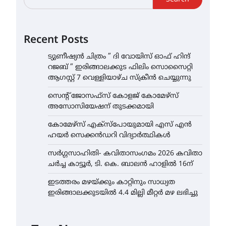
Recent Posts
ട്യുണീഷ്യൻ ചിത്രം ” ദി വോയിസ് ഓഫ് ഹിന്ദ്
റജബ് ” ഇരിങ്ങാലക്കുട ഫിലിം സൊസൈറ്റി
ആഗസ്റ്റ് 7 വെള്ളിയാഴ്ച സ്‌ക്രീൻ ചെയ്യുന്നു
സെന്റ് ജോസഫ്സ് കോളജ് കോമേഴ്‌സ്
അസോസിയേഷന് തുടക്കമായി
കോമേഴ്സ് എക്സ്പോയുമായി എസ് എൻ
ഹയർ സെക്കൻഡറി വിദ്യാർത്ഥികൾ
സർഗ്ഗസാഹിതി- കവിതാസംഗമം 2026 കവിതാ
ചർച്ച കാട്ടൂർ, ടി. കെ. ബാലൻ ഹാളിൽ 16ന്
ഇടത്തരം മഴയ്ക്കും കാറ്റിനും സാധ്യത
ഇരിങ്ങാലക്കുടയിൽ 4.4 മില്ലി മീറ്റർ മഴ ലഭിച്ചു