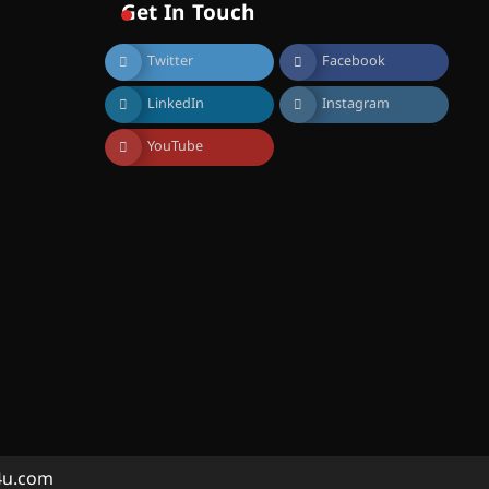
സൊസൈറ്റി ആഗസ്റ്റ് 7
Get In Touch
വെള്ളിയാഴ്ച സ്‌ക്രീൻ
ചെയ്യുന്നു
Twitter
Facebook
August 6, 2026
സെന്റ് ജോസഫ്സ് കോളജ്
LinkedIn
Instagram
കോമേഴ്‌സ്
അസോസിയേഷന്
തുടക്കമായി
YouTube
August 6, 2026
കോമേഴ്സ്
എക്സ്പോയുമായി എസ്
എൻ ഹയർ സെക്കൻഡറി
വിദ്യാർത്ഥികൾ
August 6, 2026
സർഗ്ഗസാഹിതി-
കവിതാസംഗമം 2026 കവിതാ
ചർച്ച കാട്ടൂർ, ടി. കെ. ബാലൻ
ഹാളിൽ 16ന്
August 6, 2026
ഇടത്തരം മഴയ്ക്കും കാറ്റിനും
a4u.com
സാധ്യത ഇരിങ്ങാലക്കുടയിൽ