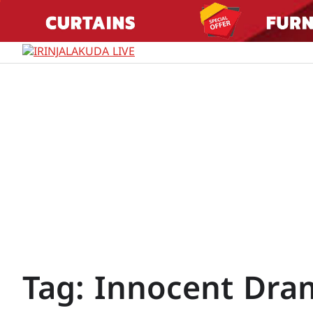
Skip
to
content
Tag:
Innocent Dram