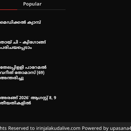
Popular
മെഡിക്കൽ ക്യാമ്പ്
തായ് ചി – ക്വിഗോങ്ങ്
പരിചയപ്പെടാം
തേലപ്പിളളി പാറേമൽ
വറീത് തോമാസ് (69)
അന്തരിച്ചു
അരങ്ങ് 2026′ ആഗസ്റ്റ് 8, 9
തീയതികളിൽ
ghts Reserved to irinjalakudalive.com Powered by upasan