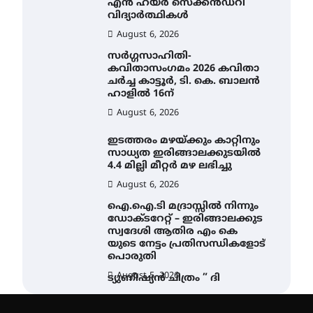
എൻ ഹയർ സെക്കൻഡറി
വിദ്യാർത്ഥികൾ
August 6, 2026
സർഗ്ഗസാഹിതി-
കവിതാസംഗമം 2026 കവിതാ
ചർച്ച കാട്ടൂർ, ടി. കെ. ബാലൻ
ഹാളിൽ 16ന്
August 6, 2026
ഇടത്തരം മഴയ്ക്കും കാറ്റിനും
സാധ്യത ഇരിങ്ങാലക്കുടയിൽ
4.4 മില്ലി മീറ്റർ മഴ ലഭിച്ചു
August 6, 2026
ഐ.ഐ.ടി മദ്രാസ്സിൽ നിന്നും
ഡോക്ടറേറ്റ് – ഇരിങ്ങാലക്കുട
സ്വദേശി ആതിര എം കെ
യുടെ നേട്ടം പ്രതിസന്ധികളോട്
പൊരുതി
August 5, 2026
ട്യുണീഷ്യൻ ചിത്രം ” ദി
വോയിസ് ഓഫ് ഹിന്ദ് റജബ് ”
ഇരിങ്ങാലക്കുട ഫിലിം