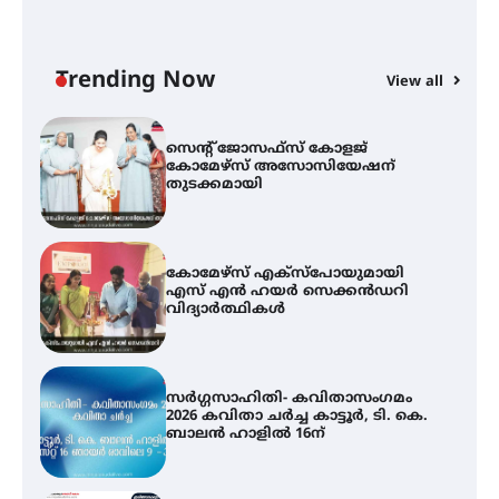
ട്യുണീഷ്യൻ ചിത്രം ” ദി വോയിസ്
ഓഫ് ഹിന്ദ് റജബ് ” ഇരിങ്ങാലക്കുട
ഫിലിം സൊസൈറ്റി ആഗസ്റ്റ് 7
വെള്ളിയാഴ്ച സ്‌ക്രീൻ ചെയ്യുന്നു
Trending Now
View all
സെന്റ് ജോസഫ്സ് കോളജ്
കോമേഴ്‌സ് അസോസിയേഷന്
തുടക്കമായി
കോമേഴ്സ് എക്സ്പോയുമായി
എസ് എൻ ഹയർ സെക്കൻഡറി
വിദ്യാർത്ഥികൾ
സർഗ്ഗസാഹിതി- കവിതാസംഗമം
2026 കവിതാ ചർച്ച കാട്ടൂർ, ടി. കെ.
ബാലൻ ഹാളിൽ 16ന്