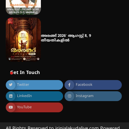
അരങ്ങ് 2026′ ആഗസ്റ്റ് 8, 9
തീയതികളിൽ
Get In Touch
Twitter
Facebook
LinkedIn
Instagram
YouTube
All Rights Reserved to irinjalakudalive.com Powered