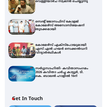
വെള്ളിയാഴ്ച സ്‌ക്രീൻ ചെയ്യുന്നു
സെന്റ് ജോസഫ്സ് കോളജ്
കോമേഴ്‌സ് അസോസിയേഷന്
തുടക്കമായി
കോമേഴ്സ് എക്സ്പോയുമായി
എസ് എൻ ഹയർ സെക്കൻഡറി
വിദ്യാർത്ഥികൾ
സർഗ്ഗസാഹിതി- കവിതാസംഗമം
2026 കവിതാ ചർച്ച കാട്ടൂർ, ടി.
കെ. ബാലൻ ഹാളിൽ 16ന്
Get In Touch