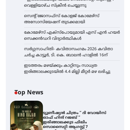
വെള്ളിയാഴ്ച സ്‌ക്രീൻ ചെയ്യുന്നു
സെന്റ് ജോസഫ്സ് കോളജ് കോമേഴ്‌സ്
അസോസിയേഷന് തുടക്കമായി
കോമേഴ്സ് എക്സ്പോയുമായി എസ് എൻ ഹയർ
സെക്കൻഡറി വിദ്യാർത്ഥികൾ
സർഗ്ഗസാഹിതി- കവിതാസംഗമം 2026 കവിതാ
ചർച്ച കാട്ടൂർ, ടി. കെ. ബാലൻ ഹാളിൽ 16ന്
ഇടത്തരം മഴയ്ക്കും കാറ്റിനും സാധ്യത
ഇരിങ്ങാലക്കുടയിൽ 4.4 മില്ലി മീറ്റർ മഴ ലഭിച്ചു
Top News
ട്യുണീഷ്യൻ ചിത്രം ” ദി വോയിസ്
ഓഫ് ഹിന്ദ് റജബ് ”
ഇരിങ്ങാലക്കുട ഫിലിം
സൊസൈറ്റി ആഗസ്റ്റ് 7