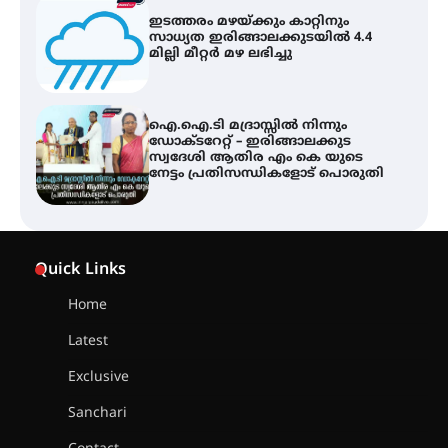
ഇടത്തരം മഴയ്ക്കും കാറ്റിനും
സാധ്യത ഇരിങ്ങാലക്കുടയിൽ 4.4
മില്ലി മീറ്റർ മഴ ലഭിച്ചു
ഐ.ഐ.ടി മദ്രാസ്സിൽ നിന്നും
ഡോക്ടറേറ്റ് – ഇരിങ്ങാലക്കുട
സ്വദേശി ആതിര എം കെ യുടെ
നേട്ടം പ്രതിസന്ധികളോട് പൊരുതി
ട്യുണീഷ്യൻ ചിത്രം ” ദി വോയിസ്
ഓഫ് ഹിന്ദ് റജബ് ” ഇരിങ്ങാലക്കുട
Quick Links
ഫിലിം സൊസൈറ്റി ആഗസ്റ്റ് 7
വെള്ളിയാഴ്ച സ്‌ക്രീൻ ചെയ്യുന്നു
Home
Latest
സെന്റ് ജോസഫ്സ് കോളജ്
കോമേഴ്‌സ് അസോസിയേഷന്
Exclusive
തുടക്കമായി
Sanchari