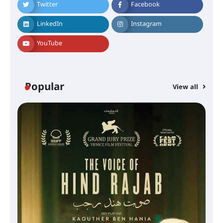
Twitter
Facebook
LinkedIn
Instagram
YouTube
Popular
View all
സെന്റ് ജോസഫ്സ് കോളജ്
കോമേഴ്‌സ് അസോസിയേഷന്
തുടക്കമായി