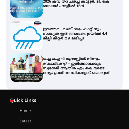
2026 കവിതാ ചർച്ച കാട്ടൂർ, ടി. കെ.
ബാലൻ ഹാളിൽ 16ന്
ഇടത്തരം മഴയ്ക്കും കാറ്റിനും
സാധ്യത ഇരിങ്ങാലക്കുടയിൽ 4.4
മില്ലി മീറ്റർ മഴ ലഭിച്ചു
ഐ.ഐ.ടി മദ്രാസ്സിൽ നിന്നും
ഡോക്ടറേറ്റ് – ഇരിങ്ങാലക്കുട
സ്വദേശി ആതിര എം കെ യുടെ
നേട്ടം പ്രതിസന്ധികളോട് പൊരുതി
ട്യുണീഷ്യൻ ചിത്രം ” ദി വോയിസ്
ഓഫ് ഹിന്ദ് റജബ് ” ഇരിങ്ങാലക്കുട
Quick Links
ഫിലിം സൊസൈറ്റി ആഗസ്റ്റ് 7
വെള്ളിയാഴ്ച സ്‌ക്രീൻ ചെയ്യുന്നു
Home
Latest
സെന്റ് ജോസഫ്സ് കോളജ്