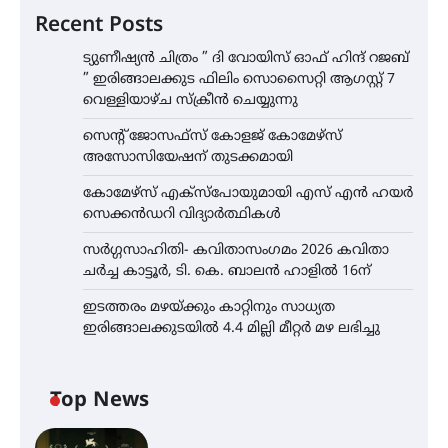
Recent Posts
ട്യുണീഷ്യൻ ചിത്രം ” ദി വോയിസ് ഓഫ് ഹിന്ദ് റജബ്
” ഇരിങ്ങാലക്കുട ഫിലിം സൊസൈറ്റി ആഗസ്റ്റ് 7
വെള്ളിയാഴ്ച സ്‌ക്രീൻ ചെയ്യുന്നു
സെന്റ് ജോസഫ്സ് കോളജ് കോമേഴ്‌സ്
അസോസിയേഷന് തുടക്കമായി
കോമേഴ്സ് എക്സ്പോയുമായി എസ് എൻ ഹയർ
സെക്കൻഡറി വിദ്യാർത്ഥികൾ
സർഗ്ഗസാഹിതി- കവിതാസംഗമം 2026 കവിതാ
ചർച്ച കാട്ടൂർ, ടി. കെ. ബാലൻ ഹാളിൽ 16ന്
ഇടത്തരം മഴയ്ക്കും കാറ്റിനും സാധ്യത
ഇരിങ്ങാലക്കുടയിൽ 4.4 മില്ലി മീറ്റർ മഴ ലഭിച്ചു
Top News