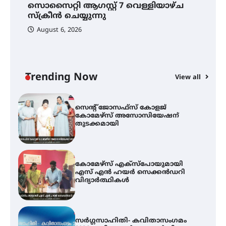
സൊസൈറ്റി ആഗസ്റ്റ് 7 വെള്ളിയാഴ്ച
സ്വദേശി ആതിര എം കെ യുടെ
നേട്ടം പ്രതിസന്ധികളോട് പൊരുതി
സ്‌ക്രീൻ ചെയ്യുന്നു
August 6, 2026
ട്യുണീഷ്യൻ ചിത്രം ” ദി വോയിസ്
ഓഫ് ഹിന്ദ് റജബ് ” ഇരിങ്ങാലക്കുട
ഫിലിം സൊസൈറ്റി ആഗസ്റ്റ് 7
വെള്ളിയാഴ്ച സ്‌ക്രീൻ ചെയ്യുന്നു
Trending Now
View all
സെന്റ് ജോസഫ്സ് കോളജ്
കോമേഴ്‌സ് അസോസിയേഷന്
തുടക്കമായി
കോമേഴ്സ് എക്സ്പോയുമായി
എസ് എൻ ഹയർ സെക്കൻഡറി
വിദ്യാർത്ഥികൾ
സർഗ്ഗസാഹിതി- കവിതാസംഗമം