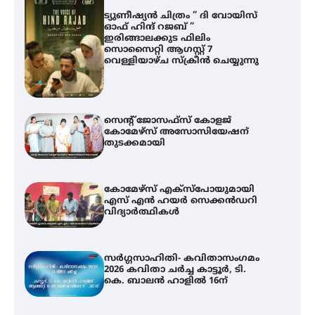
ട്യുണീഷ്യൻ ചിത്രം ” ദി വോയിസ്
ഓഫ് ഹിന്ദ് റജബ് ”
ഇരിങ്ങാലക്കുട ഫിലിം
സൊസൈറ്റി ആഗസ്റ്റ് 7
വെള്ളിയാഴ്ച സ്‌ക്രീൻ ചെയ്യുന്നു
സെന്റ് ജോസഫ്സ് കോളജ്
കോമേഴ്‌സ് അസോസിയേഷന്
തുടക്കമായി
കോമേഴ്സ് എക്സ്പോയുമായി
എസ് എൻ ഹയർ സെക്കൻഡറി
വിദ്യാർത്ഥികൾ
സർഗ്ഗസാഹിതി- കവിതാസംഗമം
2026 കവിതാ ചർച്ച കാട്ടൂർ, ടി.
കെ. ബാലൻ ഹാളിൽ 16ന്