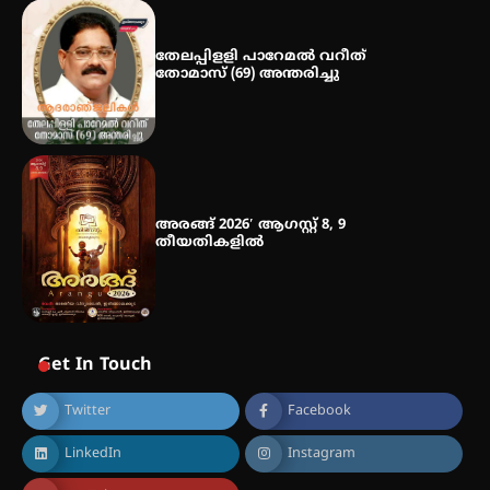
സ്വദേശി ആതിര എം കെ യുടെ
നേട്ടം പ്രതിസന്ധികളോട് പൊരുതി
തേലപ്പിളളി പാറേമൽ വറീത്
തോമാസ് (69) അന്തരിച്ചു
അരങ്ങ് 2026′ ആഗസ്റ്റ് 8, 9
തീയതികളിൽ
Get In Touch
Twitter
Facebook
LinkedIn
Instagram