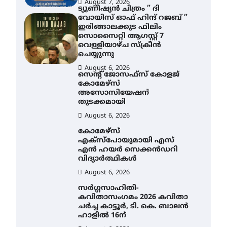
August 7, 2026
ട്യുണീഷ്യൻ ചിത്രം ” ദി
വോയിസ് ഓഫ് ഹിന്ദ് റജബ് ”
ഇരിങ്ങാലക്കുട ഫിലിം
സൊസൈറ്റി ആഗസ്റ്റ് 7
AWA
വെള്ളിയാഴ്ച സ്‌ക്രീൻ
ചെയ്യുന്നു
എം
നി
August 6, 2026
സെന്റ് ജോസഫ്സ് കോളജ്
സാ
കോമേഴ്‌സ്
ന
അസോസിയേഷന്
തുടക്കമായി
Au
August 6, 2026
കോമേഴ്സ്
എക്സ്പോയുമായി എസ്
എൻ ഹയർ സെക്കൻഡറി
വിദ്യാർത്ഥികൾ
August 6, 2026
സർഗ്ഗസാഹിതി-
കവിതാസംഗമം 2026 കവിതാ
ചർച്ച കാട്ടൂർ, ടി. കെ. ബാലൻ
ഹാളിൽ 16ന്