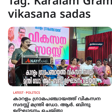
Tag:
Karalam Gram
vikasana sadas
LATEST
POLITICS
കാറളം ഗ്രാമപഞ്ചായത്ത് വികസന
സദസ്സ് മന്ത്രി ഡോ. ആർ. ബിന്ദു
ഉദ്ഘാടനം ചെയ്തു