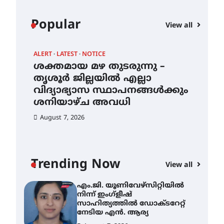
August 6, 2026
കോമേഴ്സ്
Popular
View all
എക്സ്പോയുമായി എസ്
എൻ ഹയർ സെക്കൻഡറി
വിദ്യാർത്ഥികൾ
ALERT
LATEST
NOTICE
August 6, 2026
ശക്തമായ മഴ തുടരുന്നു –
സർഗ്ഗസാഹിതി-
ന്
തൃശൂർ ജില്ലയിൽ എല്ലാ
കവിതാസംഗമം 2026 കവിതാ
വിദ്യാഭ്യാസ സ്ഥാപനങ്ങൾക്കും
ചർച്ച കാട്ടൂർ, ടി. കെ. ബാലൻ
ഹാളിൽ 16ന്
ശനിയാഴ്ച അവധി
August 6, 2026
August 7, 2026
ശക്തമായ മഴ തുടരുന്നു –
തൃശൂർ ജില്ലയിൽ എല്ലാ
വിദ്യാഭ്യാസ
സ്ഥാപനങ്ങൾക്കും
Trending Now
ശനിയാഴ്ച അവധി
View all
August 7, 2026
എം.ജി. യൂണിവേഴ്‌സിറ്റിയിൽ
നിന്ന് ഇംഗ്ളീഷ്
സാഹിത്യത്തിൽ ഡോക്ടറേറ്റ്
നേടിയ എൻ. ആര്യ