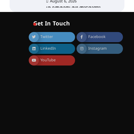
August 6, 2026
ശക്തമായ മഴ തുടരുന്നു –
തൃശൂർ ജില്ലയിൽ എല്ലാ
വിദ്യാഭ്യാസ
Get In Touch
സ്ഥാപനങ്ങൾക്കും
ശനിയാഴ്ച അവധി
Twitter
Facebook
August 7, 2026
എം.ജി. യൂണിവേഴ്‌സിറ്റിയിൽ
LinkedIn
Instagram
നിന്ന് ഇംഗ്ളീഷ്
സാഹിത്യത്തിൽ ഡോക്ടറേറ്റ്
നേടിയ എൻ. ആര്യ
YouTube
August 7, 2026
ട്യുണീഷ്യൻ ചിത്രം ” ദി
വോയിസ് ഓഫ് ഹിന്ദ് റജബ് ”
ഇരിങ്ങാലക്കുട ഫിലിം
സൊസൈറ്റി ആഗസ്റ്റ് 7
വെള്ളിയാഴ്ച സ്‌ക്രീൻ
ചെയ്യുന്നു
August 6, 2026
സെന്റ് ജോസഫ്സ് കോളജ്
കോമേഴ്‌സ്
അസോസിയേഷന്
തുടക്കമായി