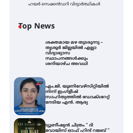
ഹയർ സെക്കൻഡറി വിദ്യാർത്ഥികൾ
Top News
ശക്തമായ മഴ തുടരുന്നു –
തൃശൂർ ജില്ലയിൽ എല്ലാ
വിദ്യാഭ്യാസ
സ്ഥാപനങ്ങൾക്കും
ശനിയാഴ്ച അവധി
എം.ജി. യൂണിവേഴ്‌സിറ്റിയിൽ
നിന്ന് ഇംഗ്ളീഷ്
സാഹിത്യത്തിൽ ഡോക്ടറേറ്റ്
നേടിയ എൻ. ആര്യ
ട്യുണീഷ്യൻ ചിത്രം ” ദി
വോയിസ് ഓഫ് ഹിന്ദ് റജബ് ”