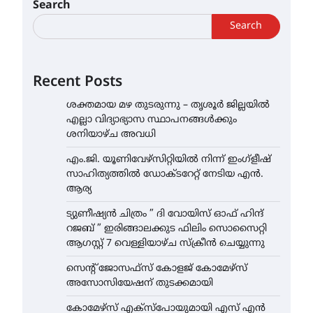
Search
Search
Recent Posts
ശക്തമായ മഴ തുടരുന്നു – തൃശൂർ ജില്ലയിൽ
എല്ലാ വിദ്യാഭ്യാസ സ്ഥാപനങ്ങൾക്കും
ശനിയാഴ്ച അവധി
എം.ജി. യൂണിവേഴ്‌സിറ്റിയിൽ നിന്ന് ഇംഗ്ളീഷ്
സാഹിത്യത്തിൽ ഡോക്ടറേറ്റ് നേടിയ എൻ.
ആര്യ
ട്യുണീഷ്യൻ ചിത്രം ” ദി വോയിസ് ഓഫ് ഹിന്ദ്
റജബ് ” ഇരിങ്ങാലക്കുട ഫിലിം സൊസൈറ്റി
ആഗസ്റ്റ് 7 വെള്ളിയാഴ്ച സ്‌ക്രീൻ ചെയ്യുന്നു
സെന്റ് ജോസഫ്സ് കോളജ് കോമേഴ്‌സ്
അസോസിയേഷന് തുടക്കമായി
കോമേഴ്സ് എക്സ്പോയുമായി എസ് എൻ