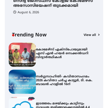
സെന്റ് ജോസഫ്സ് കോളജ് കോമേഴ്‌സ്
ക
അസോസിയേഷന് തുടക്കമായി
എ
വ
August 6, 2026
സെന്റ് ജോസഫ്സ് കോളജ്
കോമേഴ്‌സ് അസോസിയേഷന്
തുടക്കമായി
Trending Now
View all
കോമേഴ്സ് എക്സ്പോയുമായി
എസ് എൻ ഹയർ സെക്കൻഡറി
വിദ്യാർത്ഥികൾ
സർഗ്ഗസാഹിതി- കവിതാസംഗമം
2026 കവിതാ ചർച്ച കാട്ടൂർ, ടി. കെ.
ബാലൻ ഹാളിൽ 16ന്
ഇടത്തരം മഴയ്ക്കും കാറ്റിനും
സാധ്യത ഇരിങ്ങാലക്കുടയിൽ 4.4