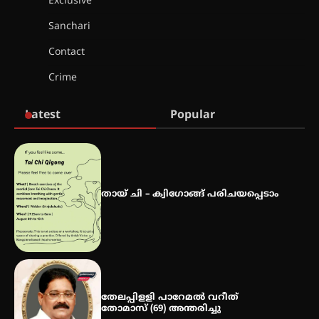
Exclusive
വിദ്യാർത്ഥികൾ
Sanchari
Contact
സർഗ്ഗസാഹിതി- കവിതാസംഗമം
Crime
2026 കവിതാ ചർച്ച കാട്ടൂർ, ടി. കെ.
ബാലൻ ഹാളിൽ 16ന്
Latest
Popular
ഇടത്തരം മഴയ്ക്കും കാറ്റിനും
സാധ്യത ഇരിങ്ങാലക്കുടയിൽ 4.4
മില്ലി മീറ്റർ മഴ ലഭിച്ചു
തായ് ചി – ക്വിഗോങ്ങ് പരിചയപ്പെടാം
ഐ.ഐ.ടി മദ്രാസ്സിൽ നിന്നും
ഡോക്ടറേറ്റ് – ഇരിങ്ങാലക്കുട
സ്വദേശി ആതിര എം കെ യുടെ
നേട്ടം പ്രതിസന്ധികളോട് പൊരുതി
തേലപ്പിളളി പാറേമൽ വറീത്
തോമാസ് (69) അന്തരിച്ചു
മെഡിക്കൽ ക്യാമ്പ്