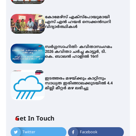
കോമേഴ്സ് എക്സ്പോയുമായി
എസ് എൻ ഹയർ സെക്കൻഡറി
വിദ്യാർത്ഥികൾ
സർഗ്ഗസാഹിതി- കവിതാസംഗമം
2026 കവിതാ ചർച്ച കാട്ടൂർ, ടി.
കെ. ബാലൻ ഹാളിൽ 16ന്
ഇടത്തരം മഴയ്ക്കും കാറ്റിനും
സാധ്യത ഇരിങ്ങാലക്കുടയിൽ 4.4
മില്ലി മീറ്റർ മഴ ലഭിച്ചു
Get In Touch
കോമേഴ്സ് എക്സ്പോയുമായി
Twitter
Facebook
എസ് എൻ ഹയർ സെക്കൻഡറി