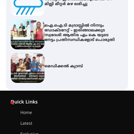
മില്ലി മീറ്റർ മഴ ലഭിച്ചു
ഐ.ഐ.ടി മദ്രാസ്സിൽ നിന്നും
ഡോക്ടറേറ്റ് – ഇരിങ്ങാലക്കുട
സ്വദേശി ആതിര എം കെ യുടെ
നേട്ടം പ്രതിസന്ധികളോട് പൊരുതി
മെഡിക്കൽ ക്യാമ്പ്
സെന്റ് ജോസഫ്സ് കോളജ്
കോമേഴ്‌സ് അസോസിയേഷന്
Quick Links
തുടക്കമായി
Home
Latest
കോമേഴ്സ് എക്സ്പോയുമായി
എസ് എൻ ഹയർ സെക്കൻഡറി