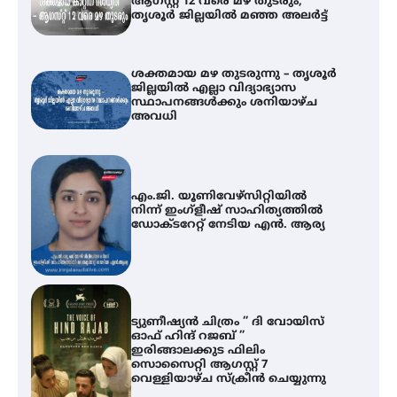
ആഗസ്റ്റ് 12 വരെ മഴ തുടരും,
തൃശൂർ ജില്ലയിൽ മഞ്ഞ അലർട്ട്
ശക്തമായ മഴ തുടരുന്നു – തൃശൂർ
ജില്ലയിൽ എല്ലാ വിദ്യാഭ്യാസ
സ്ഥാപനങ്ങൾക്കും ശനിയാഴ്ച
അവധി
എം.ജി. യൂണിവേഴ്‌സിറ്റിയിൽ
നിന്ന് ഇംഗ്ളീഷ് സാഹിത്യത്തിൽ
ഡോക്ടറേറ്റ് നേടിയ എൻ. ആര്യ
ട്യുണീഷ്യൻ ചിത്രം ” ദി വോയിസ്
ഓഫ് ഹിന്ദ് റജബ് ”
ഇരിങ്ങാലക്കുട ഫിലിം
സൊസൈറ്റി ആഗസ്റ്റ് 7
വെള്ളിയാഴ്ച സ്‌ക്രീൻ ചെയ്യുന്നു