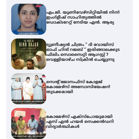
എം.ജി. യൂണിവേഴ്‌സിറ്റിയിൽ നിന്ന്
ഇംഗ്ളീഷ് സാഹിത്യത്തിൽ
ഡോക്ടറേറ്റ് നേടിയ എൻ. ആര്യ
ട്യുണീഷ്യൻ ചിത്രം ” ദി വോയിസ്
ഓഫ് ഹിന്ദ് റജബ് ” ഇരിങ്ങാലക്കുട
ഫിലിം സൊസൈറ്റി ആഗസ്റ്റ് 7
വെള്ളിയാഴ്ച സ്‌ക്രീൻ ചെയ്യുന്നു
സെന്റ് ജോസഫ്സ് കോളജ്
കോമേഴ്‌സ് അസോസിയേഷന്
തുടക്കമായി
കോമേഴ്സ് എക്സ്പോയുമായി
എസ് എൻ ഹയർ സെക്കൻഡറി
വിദ്യാർത്ഥികൾ