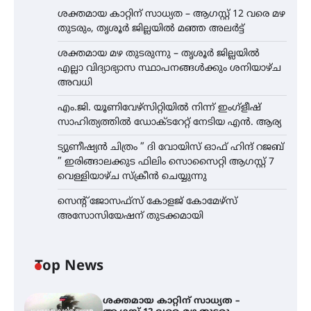
ശക്തമായ കാറ്റിന് സാധ്യത – ആഗസ്റ്റ് 12 വരെ മഴ
തുടരും, തൃശൂർ ജില്ലയിൽ മഞ്ഞ അലർട്ട്
ശക്തമായ മഴ തുടരുന്നു – തൃശൂർ ജില്ലയിൽ
എല്ലാ വിദ്യാഭ്യാസ സ്ഥാപനങ്ങൾക്കും ശനിയാഴ്ച
അവധി
എം.ജി. യൂണിവേഴ്‌സിറ്റിയിൽ നിന്ന് ഇംഗ്ളീഷ്
സാഹിത്യത്തിൽ ഡോക്ടറേറ്റ് നേടിയ എൻ. ആര്യ
ട്യുണീഷ്യൻ ചിത്രം ” ദി വോയിസ് ഓഫ് ഹിന്ദ് റജബ്
” ഇരിങ്ങാലക്കുട ഫിലിം സൊസൈറ്റി ആഗസ്റ്റ് 7
വെള്ളിയാഴ്ച സ്‌ക്രീൻ ചെയ്യുന്നു
സെന്റ് ജോസഫ്സ് കോളജ് കോമേഴ്‌സ്
അസോസിയേഷന് തുടക്കമായി
Top News
ശക്തമായ കാറ്റിന് സാധ്യത –