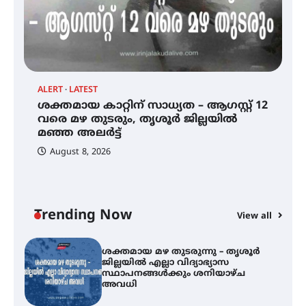
സെന്റ് ജോസഫ്സ് കോളജ്
കോമേഴ്‌സ് അസോസിയേഷന്
തുടക്കമായി
ALERT
LATEST
AL
ശക്തമായ കാറ്റിന് സാധ്യത – ആഗസ്റ്റ് 12
കോമേഴ്സ് എക്സ്പോയുമായി
ശ
എസ് എൻ ഹയർ സെക്കൻഡറി
വരെ മഴ തുടരും, തൃശൂർ ജില്ലയിൽ
ജ
വിദ്യാർത്ഥികൾ
മഞ്ഞ അലർട്ട്
സ
August 8, 2026
ശക്തമായ കാറ്റിന് സാധ്യത –
ആഗസ്റ്റ് 12 വരെ മഴ തുടരും,
തൃശൂർ ജില്ലയിൽ മഞ്ഞ അലർട്ട്
Trending Now
View all
ശക്തമായ മഴ തുടരുന്നു – തൃശൂർ
ജില്ലയിൽ എല്ലാ വിദ്യാഭ്യാസ
സ്ഥാപനങ്ങൾക്കും ശനിയാഴ്ച
അവധി