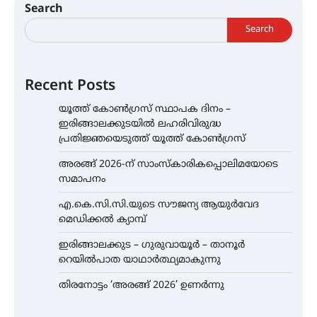
Search
Search
Recent Posts
യൂത്ത് കോൺഗ്രസ്‌ സ്ഥാപക ദിനം –
ഇരിങ്ങാലക്കുടയിൽ ലഹരിവിരുദ്ധ
പ്രതിജ്ഞയെടുത്ത് യൂത്ത് കോൺഗ്രസ്
അരങ്ങ് 2026-ന് സാംസ്കാരികപ്പൊലിമയോടെ
സമാപനം
എ.കെ.സി.സി.യുടെ സൗജന്യ ആയുർവേദ
മെഡിക്കൽ ക്യാമ്പ്
ഇരിങ്ങാലക്കുട – ഗുരുവായൂർ – താനൂർ
റെയിൽപാത യാഥാർത്ഥ്യമാകുന്നു
തിരനോട്ടം ‘അരങ്ങ് 2026’ ഉണർന്നു