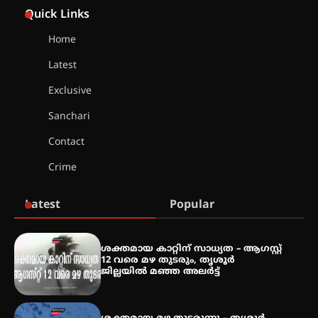
– ഇരിങ്ങാലക്കുടയിൽ
Quick Links
ലഹരിവിരുദ്ധ പ്രതിജ്ഞയെടുത്ത്
യൂത്ത് കോൺഗ്രസ്
Home
Latest
അരങ്ങ് 2026-ന്
സാംസ്കാരികപ്പൊലിമയോടെ
Exclusive
സമാപനം
Sanchari
Contact
എ.കെ.സി.സി.യുടെ സൗജന്യ
Crime
ആയുർവേദ മെഡിക്കൽ ക്യാമ്പ്
Latest
Popular
ഇരിങ്ങാലക്കുട – ഗുരുവായൂർ –
താനൂർ റെയിൽപാത
ശക്തമായ കാറ്റിന് സാധ്യത – ആഗസ്റ്റ്
യാഥാർത്ഥ്യമാകുന്നു
12 വരെ മഴ തുടരും, തൃശൂർ
ജില്ലയിൽ മഞ്ഞ അലർട്ട്