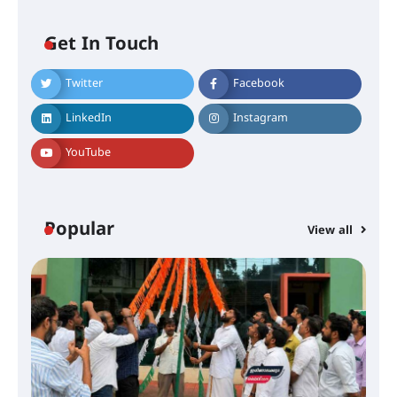
Get In Touch
Twitter
Facebook
അരങ്ങ് 2026-ന്
സാംസ്കാരികപ്പൊലിമയോടെ
LinkedIn
Instagram
സമാപനം
YouTube
എ.കെ.സി.സി.യുടെ സൗജന്യ
ആയുർവേദ മെഡിക്കൽ ക്യാമ്പ്
Popular
View all
ഇരിങ്ങാലക്കുട – ഗുരുവായൂർ –
താനൂർ റെയിൽപാത
യാഥാർത്ഥ്യമാകുന്നു