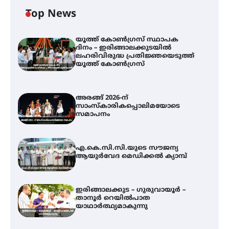
Top News
യൂത്ത് കോൺഗ്രസ്‌ സ്ഥാപക
ദിനം – ഇരിങ്ങാലക്കുടയിൽ
ലഹരിവിരുദ്ധ പ്രതിജ്ഞയെടുത്ത്
യൂത്ത് കോൺഗ്രസ്
അരങ്ങ് 2026-ന്
സാംസ്കാരികപ്പൊലിമയോടെ
സമാപനം
എ.കെ.സി.സി.യുടെ സൗജന്യ
ആയുർവേദ മെഡിക്കൽ ക്യാമ്പ്
ഇരിങ്ങാലക്കുട – ഗുരുവായൂർ –
താനൂർ റെയിൽപാത
യാഥാർത്ഥ്യമാകുന്നു