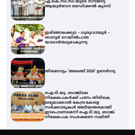
എ.കെ.സി.സി.യുടെ സൗജന്യ
ആയുർവേദ മെഡിക്കൽ ക്യാമ്പ്
ഇരിങ്ങാലക്കുട – ഗുരുവായൂർ –
താനൂർ റെയിൽപാത
യാഥാർത്ഥ്യമാകുന്നു
തിരനോട്ടം ‘അരങ്ങ് 2026’ ഉണർന്നു
ഐ.ടി.യു. ബാങ്കിലെ
നിക്ഷേപകർക്ക് പണം തിരികെ
ലഭ്യമാക്കാൻ കേന്ദ്ര-കേരള
സർക്കാരുകൾ അടിയന്തരമായി
ഇടപെടണമെന്ന് ഐ.ടി.യു. ബാങ്ക്
നിക്ഷേപക സംരക്ഷണ സമിതി
യൂത്ത് കോൺഗ്രസ്‌ സ്ഥാപക ദിനം