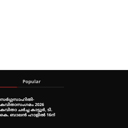
Popular
സർഗ്ഗസാഹിതി-
കവിതാസംഗമം 2026
കവിതാ ചർച്ച കാട്ടൂർ, ടി.
കെ. ബാലൻ ഹാളിൽ 16ന്