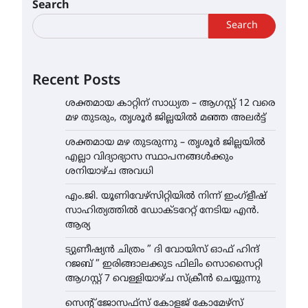
Search
Search
Recent Posts
ശക്തമായ കാറ്റിന് സാധ്യത – ആഗസ്റ്റ് 12 വരെ
മഴ തുടരും, തൃശൂർ ജില്ലയിൽ മഞ്ഞ അലർട്ട്
ശക്തമായ മഴ തുടരുന്നു – തൃശൂർ ജില്ലയിൽ
എല്ലാ വിദ്യാഭ്യാസ സ്ഥാപനങ്ങൾക്കും
ശനിയാഴ്ച അവധി
എം.ജി. യൂണിവേഴ്‌സിറ്റിയിൽ നിന്ന് ഇംഗ്ളീഷ്
സാഹിത്യത്തിൽ ഡോക്ടറേറ്റ് നേടിയ എൻ.
ആര്യ
ട്യുണീഷ്യൻ ചിത്രം ” ദി വോയിസ് ഓഫ് ഹിന്ദ്
റജബ് ” ഇരിങ്ങാലക്കുട ഫിലിം സൊസൈറ്റി
ആഗസ്റ്റ് 7 വെള്ളിയാഴ്ച സ്‌ക്രീൻ ചെയ്യുന്നു
സെന്റ് ജോസഫ്സ് കോളജ് കോമേഴ്‌സ്