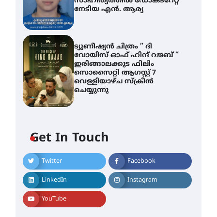
സാഹിത്യത്തിൽ ഡോക്ടറേറ്റ്
നേടിയ എൻ. ആര്യ
ട്യുണീഷ്യൻ ചിത്രം ” ദി
വോയിസ് ഓഫ് ഹിന്ദ് റജബ് ”
ഇരിങ്ങാലക്കുട ഫിലിം
സൊസൈറ്റി ആഗസ്റ്റ് 7
വെള്ളിയാഴ്ച സ്‌ക്രീൻ
ചെയ്യുന്നു
Get In Touch
Twitter
Facebook
ശക്തമായ മഴ തുടരുന്നു –
തൃശൂർ ജില്ലയിൽ എല്ലാ
LinkedIn
Instagram
വിദ്യാഭ്യാസ
സ്ഥാപനങ്ങൾക്കും
YouTube
ശനിയാഴ്ച അവധി
August 7, 2026