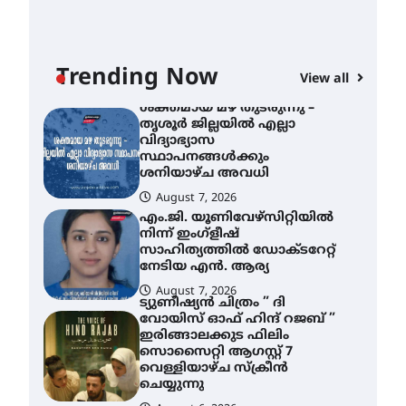
ശക്തമായ കാറ്റിന് സാധ്യത –
ആഗസ്റ്റ് 12 വരെ മഴ തുടരും,
തൃശൂർ ജില്ലയിൽ മഞ്ഞ
അലർട്ട്
Trending Now
View all
August 8, 2026
ശക്തമായ മഴ തുടരുന്നു –
തൃശൂർ ജില്ലയിൽ എല്ലാ
വിദ്യാഭ്യാസ
സ്ഥാപനങ്ങൾക്കും
ശനിയാഴ്ച അവധി
”
August 7, 2026
എം.ജി. യൂണിവേഴ്‌സിറ്റിയിൽ
നിന്ന് ഇംഗ്ളീഷ്
സാഹിത്യത്തിൽ ഡോക്ടറേറ്റ്
നേടിയ എൻ. ആര്യ
August 7, 2026
ട്യുണീഷ്യൻ ചിത്രം ” ദി
വോയിസ് ഓഫ് ഹിന്ദ് റജബ് ”
ഇരിങ്ങാലക്കുട ഫിലിം
സൊസൈറ്റി ആഗസ്റ്റ് 7
വെള്ളിയാഴ്ച സ്‌ക്രീൻ
ചെയ്യുന്നു