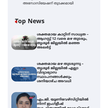
അസോസിയേഷന് തുടക്കമായി
Top News
ശക്തമായ കാറ്റിന് സാധ്യത –
ആഗസ്റ്റ് 12 വരെ മഴ തുടരും,
തൃശൂർ ജില്ലയിൽ മഞ്ഞ
അലർട്ട്
ശക്തമായ മഴ തുടരുന്നു –
തൃശൂർ ജില്ലയിൽ എല്ലാ
വിദ്യാഭ്യാസ
സ്ഥാപനങ്ങൾക്കും
ശനിയാഴ്ച അവധി
എം.ജി. യൂണിവേഴ്‌സിറ്റിയിൽ
നിന്ന് ഇംഗ്ളീഷ്