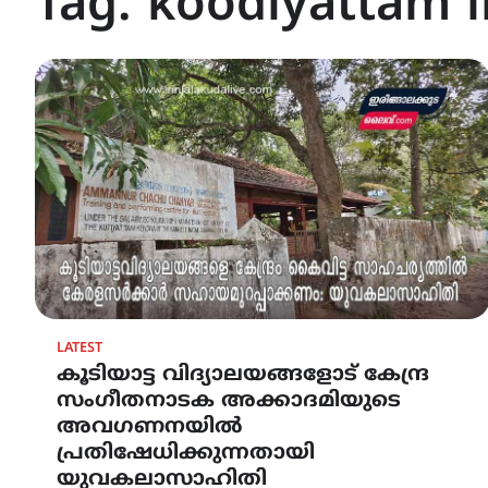
Tag:
koodiyattam i
LATEST
കൂടിയാട്ട വിദ്യാലയങ്ങളോട് കേന്ദ്ര
സംഗീതനാടക അക്കാദമിയുടെ
അവഗണനയിൽ
പ്രതിഷേധിക്കുന്നതായി
യുവകലാസാഹിതി