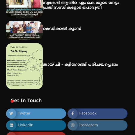
സ്വദേശി ആതിര എം കെ യുടെ നേട്ടം
പ്രതിസന്ധികളോട് പൊരുതി
സർഗ്ഗസാഹിതി- കവിതാസംഗമം
2026 കവിതാ ചർച്ച കാട്ടൂർ, ടി. കെ.
മെഡിക്കൽ ക്യാമ്പ്
ബാലൻ ഹാളിൽ 16ന്
തായ് ചി – ക്വിഗോങ്ങ് പരിചയപ്പെടാം
Get In Touch
Twitter
Facebook
LinkedIn
Instagram