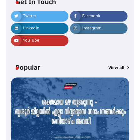
Get In Touch
Twitter
Facebook
എം.ജി. യൂണിവേഴ്‌സിറ്റിയിൽ നിന്ന്
ഇംഗ്ളീഷ് സാഹിത്യത്തിൽ
LinkedIn
Instagram
ഡോക്ടറേറ്റ് നേടിയ എൻ. ആര്യ
YouTube
ട്യുണീഷ്യൻ ചിത്രം ” ദി വോയിസ്
ഓഫ് ഹിന്ദ് റജബ് ” ഇരിങ്ങാലക്കുട
ഫിലിം സൊസൈറ്റി ആഗസ്റ്റ് 7
Popular
View all
വെള്ളിയാഴ്ച സ്‌ക്രീൻ ചെയ്യുന്നു
സെന്റ് ജോസഫ്സ് കോളജ്
കോമേഴ്‌സ് അസോസിയേഷന്
തുടക്കമായി
കോമേഴ്സ് എക്സ്പോയുമായി
എസ് എൻ ഹയർ സെക്കൻഡറി
വിദ്യാർത്ഥികൾ