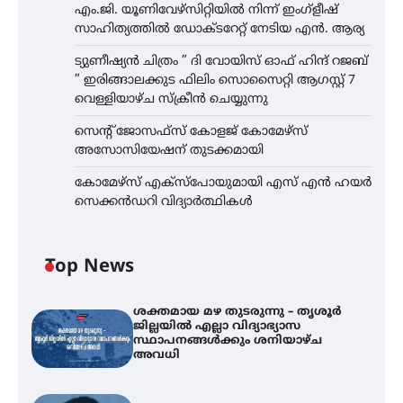
എം.ജി. യൂണിവേഴ്‌സിറ്റിയിൽ നിന്ന് ഇംഗ്ളീഷ്
സാഹിത്യത്തിൽ ഡോക്ടറേറ്റ് നേടിയ എൻ. ആര്യ
ട്യുണീഷ്യൻ ചിത്രം ” ദി വോയിസ് ഓഫ് ഹിന്ദ് റജബ്
” ഇരിങ്ങാലക്കുട ഫിലിം സൊസൈറ്റി ആഗസ്റ്റ് 7
വെള്ളിയാഴ്ച സ്‌ക്രീൻ ചെയ്യുന്നു
സെന്റ് ജോസഫ്സ് കോളജ് കോമേഴ്‌സ്
അസോസിയേഷന് തുടക്കമായി
കോമേഴ്സ് എക്സ്പോയുമായി എസ് എൻ ഹയർ
സെക്കൻഡറി വിദ്യാർത്ഥികൾ
Top News
ശക്തമായ മഴ തുടരുന്നു – തൃശൂർ
ജില്ലയിൽ എല്ലാ വിദ്യാഭ്യാസ
സ്ഥാപനങ്ങൾക്കും ശനിയാഴ്ച
അവധി