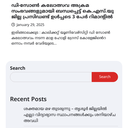
ഡി-സോൺ കലോത്സവ അക്രമ
സംഭവങ്ങളുമായി ബന്ധപ്പെട്ട് കെ.എസ്.യു
ജില്ല പ്രസിഡണ്ട് ഉൾപ്പടെ 3 പേർ റിമാന്റിൽ
January 29, 2025
ഇരിങ്ങാലക്കുട : കാലിക്കറ്റ് യൂണിവേഴ്സിറ്റി ഡി സോൺ
കലോത്സവം നടന്ന മാള ഹോളി ഗ്രേസ് കോളേജിൻെറ
ഒന്നാം നമ്പർ വേദിയുടെ…
Search
Search
Recent Posts
ശക്തമായ മഴ തുടരുന്നു – തൃശൂർ ജില്ലയിൽ
എല്ലാ വിദ്യാഭ്യാസ സ്ഥാപനങ്ങൾക്കും ശനിയാഴ്ച
അവധി