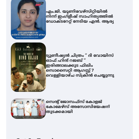
എം.ജി. യൂണിവേഴ്‌സിറ്റിയിൽ
നിന്ന് ഇംഗ്ളീഷ് സാഹിത്യത്തിൽ
ഡോക്ടറേറ്റ് നേടിയ എൻ. ആര്യ
ട്യുണീഷ്യൻ ചിത്രം ” ദി വോയിസ്
ഓഫ് ഹിന്ദ് റജബ് ”
ഇരിങ്ങാലക്കുട ഫിലിം
സൊസൈറ്റി ആഗസ്റ്റ് 7
വെള്ളിയാഴ്ച സ്‌ക്രീൻ ചെയ്യുന്നു
സെന്റ് ജോസഫ്സ് കോളജ്
കോമേഴ്‌സ് അസോസിയേഷന്
തുടക്കമായി