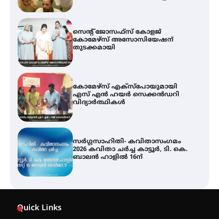
സെന്റ് ജോസഫ്സ് കോളജ്
കോമേഴ്‌സ് അസോസിയേഷന്
തുടക്കമായി
കോമേഴ്സ് എക്സ്പോയുമായി
എസ് എൻ ഹയർ സെക്കൻഡറി
വിദ്യാർത്ഥികൾ
സർഗ്ഗസാഹിതി- കവിതാസംഗമം
2026 കവിതാ ചർച്ച കാട്ടൂർ, ടി. കെ.
ബാലൻ ഹാളിൽ 16ന്
ശക്തമായ മഴ തുടരുന്നു – തൃശൂർ
ജില്ലയിൽ എല്ലാ വിദ്യാഭ്യാസ
Quick Links
സ്ഥാപനങ്ങൾക്കും ശനിയാഴ്ച
അവധി