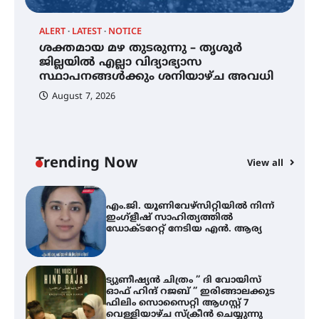
ALERT
LATEST
NOTICE
്
ശക്തമായ മഴ തുടരുന്നു – തൃശൂർ
സർഗ്ഗസാഹിതി- കവിതാസംഗമം
2026 കവിതാ ചർച്ച കാട്ടൂർ, ടി. കെ.
ജില്ലയിൽ എല്ലാ വിദ്യാഭ്യാസ
ബാലൻ ഹാളിൽ 16ന്
സ്ഥാപനങ്ങൾക്കും ശനിയാഴ്ച അവധി
August 7, 2026
ശക്തമായ മഴ തുടരുന്നു – തൃശൂർ
ജില്ലയിൽ എല്ലാ വിദ്യാഭ്യാസ
സ്ഥാപനങ്ങൾക്കും ശനിയാഴ്ച
അവധി
Trending Now
View all
A
എം.ജി. യൂണിവേഴ്‌സിറ്റിയിൽ നിന്ന്
എ
ഇംഗ്ളീഷ് സാഹിത്യത്തിൽ
ഡോക്ടറേറ്റ് നേടിയ എൻ. ആര്യ
ഇ
ന
ട്യുണീഷ്യൻ ചിത്രം ” ദി വോയിസ്
ഓഫ് ഹിന്ദ് റജബ് ” ഇരിങ്ങാലക്കുട
ഫിലിം സൊസൈറ്റി ആഗസ്റ്റ് 7
വെള്ളിയാഴ്ച സ്‌ക്രീൻ ചെയ്യുന്നു