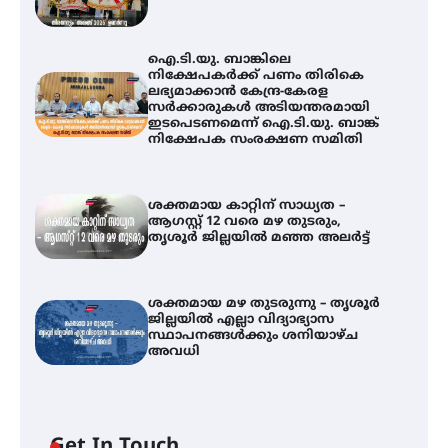
ഐ.ടി.യു. ബാങ്കിലെ
നിക്ഷേപകർക്ക് പണം തിരികെ
ലഭ്യമാക്കാൻ കേന്ദ്ര-കേരള
സർക്കാരുകൾ അടിയന്തരമായി
ഇടപെടണമെന്ന് ഐ.ടി.യു. ബാങ്ക്
നിക്ഷേപക സംരക്ഷണ സമിതി
ശക്തമായ കാറ്റിന് സാധ്യത –
ആഗസ്റ്റ് 12 വരെ മഴ തുടരും,
തൃശൂർ ജില്ലയിൽ മഞ്ഞ അലർട്ട്
ശക്തമായ മഴ തുടരുന്നു – തൃശൂർ
ജില്ലയിൽ എല്ലാ വിദ്യാഭ്യാസ
സ്ഥാപനങ്ങൾക്കും ശനിയാഴ്ച
അവധി
ഐ.ടി.യു. ബാങ്കിലെ
Get In Touch