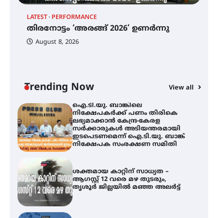
ട്യുണീഷ്യൻ ചിത്രം ” ദി വോയിസ്
ഓഫ് ഹിന്ദ് റജബ് ” ഇരിങ്ങാലക്കുട
LATEST
PERFORMANCE
EX
ഫിലിം സൊസൈറ്റി ആഗസ്റ്റ് 7
തിരനോട്ടം ‘അരങ്ങ് 2026’ ഉണർന്നു
വെള്ളിയാഴ്ച സ്‌ക്രീൻ ചെയ്യുന്നു
ഐ
പ
August 8, 2026
ി
ക
ഇ
ന
തിരനോട്ടം ‘അരങ്ങ് 2026’ ഉണർന്നു
Trending Now
View all
ഐ.ടി.യു. ബാങ്കിലെ
നിക്ഷേപകർക്ക് പണം തിരികെ
ലഭ്യമാക്കാൻ കേന്ദ്ര-കേരള
സർക്കാരുകൾ അടിയന്തരമായി
ഇടപെടണമെന്ന് ഐ.ടി.യു. ബാങ്ക്
നിക്ഷേപക സംരക്ഷണ സമിതി
ശക്തമായ കാറ്റിന് സാധ്യത –
ആഗസ്റ്റ് 12 വരെ മഴ തുടരും,
തൃശൂർ ജില്ലയിൽ മഞ്ഞ അലർട്ട്