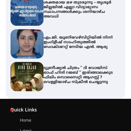
ശക്തമായ മഴ തുടരുന്നു – തൃശൂർ
ജില്ലയിൽ എല്ലാ വിദ്യാഭ്യാസ
സ്ഥാപനങ്ങൾക്കും ശനിയാഴ്ച
അവധി
എം.ജി. യൂണിവേഴ്‌സിറ്റിയിൽ നിന്ന്
ഇംഗ്ളീഷ് സാഹിത്യത്തിൽ
ഡോക്ടറേറ്റ് നേടിയ എൻ. ആര്യ
ട്യുണീഷ്യൻ ചിത്രം ” ദി വോയിസ്
ഓഫ് ഹിന്ദ് റജബ് ” ഇരിങ്ങാലക്കുട
ഫിലിം സൊസൈറ്റി ആഗസ്റ്റ് 7
വെള്ളിയാഴ്ച സ്‌ക്രീൻ ചെയ്യുന്നു
തിരനോട്ടം ‘അരങ്ങ് 2026’ ഉണർന്നു
Quick Links
Home
ഐ.ടി.യു. ബാങ്കിലെ