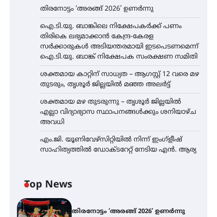
തിരനോട്ടം ‘അരങ്ങ് 2026’ ഉണർന്നു
ഐ.ടി.യു. ബാങ്കിലെ നിക്ഷേപകർക്ക് പണം
തിരികെ ലഭ്യമാക്കാൻ കേന്ദ്ര-കേരള
സർക്കാരുകൾ അടിയന്തരമായി ഇടപെടണമെന്ന്
ഐ.ടി.യു. ബാങ്ക് നിക്ഷേപക സംരക്ഷണ സമിതി
ശക്തമായ കാറ്റിന് സാധ്യത – ആഗസ്റ്റ് 12 വരെ മഴ
തുടരും, തൃശൂർ ജില്ലയിൽ മഞ്ഞ അലർട്ട്
ശക്തമായ മഴ തുടരുന്നു – തൃശൂർ ജില്ലയിൽ
എല്ലാ വിദ്യാഭ്യാസ സ്ഥാപനങ്ങൾക്കും ശനിയാഴ്ച
അവധി
എം.ജി. യൂണിവേഴ്‌സിറ്റിയിൽ നിന്ന് ഇംഗ്ളീഷ്
സാഹിത്യത്തിൽ ഡോക്ടറേറ്റ് നേടിയ എൻ. ആര്യ
Top News
തിരനോട്ടം ‘അരങ്ങ് 2026’ ഉണർന്നു