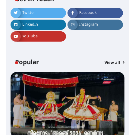
നിക്ഷേപകർക്ക് പണം തിരികെ
ലഭ്യമാക്കാൻ കേന്ദ്ര-കേരള
സർക്കാരുകൾ അടിയന്തരമായി
Twitter
Facebook
ഇടപെടണമെന്ന് ഐ.ടി.യു. ബാങ്ക്
നിക്ഷേപക സംരക്ഷണ സമിതി
LinkedIn
Instagram
YouTube
ശക്തമായ കാറ്റിന് സാധ്യത –
ആഗസ്റ്റ് 12 വരെ മഴ തുടരും,
തൃശൂർ ജില്ലയിൽ മഞ്ഞ അലർട്ട്
Popular
View all
ശക്തമായ മഴ തുടരുന്നു – തൃശൂർ
ജില്ലയിൽ എല്ലാ വിദ്യാഭ്യാസ
സ്ഥാപനങ്ങൾക്കും ശനിയാഴ്ച
അവധി
എം.ജി. യൂണിവേഴ്‌സിറ്റിയിൽ നിന്ന്
ഇംഗ്ളീഷ് സാഹിത്യത്തിൽ
ഡോക്ടറേറ്റ് നേടിയ എൻ. ആര്യ