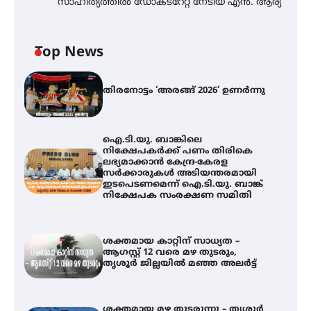
സാഹിത്യത്തിൽ ഡോക്ടറേറ്റ് നേടിയ എൻ. ആര്യ
Top News
തിരനോട്ടം ‘അരങ്ങ് 2026’ ഉണർന്നു
ഐ.ടി.യു. ബാങ്കിലെ
നിക്ഷേപകർക്ക് പണം തിരികെ
ലഭ്യമാക്കാൻ കേന്ദ്ര-കേരള
സർക്കാരുകൾ അടിയന്തരമായി
ഇടപെടണമെന്ന് ഐ.ടി.യു. ബാങ്ക്
നിക്ഷേപക സംരക്ഷണ സമിതി
ശക്തമായ കാറ്റിന് സാധ്യത –
ആഗസ്റ്റ് 12 വരെ മഴ തുടരും,
തൃശൂർ ജില്ലയിൽ മഞ്ഞ അലർട്ട്
ശക്തമായ മഴ തുടരുന്നു – തൃശൂർ