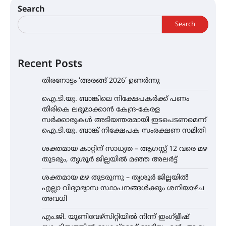
Search
Search
Recent Posts
തിരനോട്ടം ‘അരങ്ങ് 2026’ ഉണർന്നു
ഐ.ടി.യു. ബാങ്കിലെ നിക്ഷേപകർക്ക് പണം
തിരികെ ലഭ്യമാക്കാൻ കേന്ദ്ര-കേരള
സർക്കാരുകൾ അടിയന്തരമായി ഇടപെടണമെന്ന്
ഐ.ടി.യു. ബാങ്ക് നിക്ഷേപക സംരക്ഷണ സമിതി
ശക്തമായ കാറ്റിന് സാധ്യത – ആഗസ്റ്റ് 12 വരെ മഴ
തുടരും, തൃശൂർ ജില്ലയിൽ മഞ്ഞ അലർട്ട്
ശക്തമായ മഴ തുടരുന്നു – തൃശൂർ ജില്ലയിൽ
എല്ലാ വിദ്യാഭ്യാസ സ്ഥാപനങ്ങൾക്കും ശനിയാഴ്ച
അവധി
എം.ജി. യൂണിവേഴ്‌സിറ്റിയിൽ നിന്ന് ഇംഗ്ളീഷ്