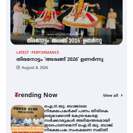
എം.ജി. യൂണിവേഴ്‌സിറ്റിയിൽ നിന്ന്
ഇംഗ്ളീഷ് സാഹിത്യത്തിൽ
ഡോക്ടറേറ്റ് നേടിയ എൻ. ആര്യ
ട്യുണീഷ്യൻ ചിത്രം ” ദി വോയിസ്
ഓഫ് ഹിന്ദ് റജബ് ” ഇരിങ്ങാലക്കുട
LATEST
PERFORMANCE
EX
ഫിലിം സൊസൈറ്റി ആഗസ്റ്റ് 7
തിരനോട്ടം ‘അരങ്ങ് 2026’ ഉണർന്നു
വെള്ളിയാഴ്ച സ്‌ക്രീൻ ചെയ്യുന്നു
ഐ
പ
August 8, 2026
ി
ക
ഇ
ന
തിരനോട്ടം ‘അരങ്ങ് 2026’ ഉണർന്നു
Trending Now
View all
ഐ.ടി.യു. ബാങ്കിലെ
നിക്ഷേപകർക്ക് പണം തിരികെ
ലഭ്യമാക്കാൻ കേന്ദ്ര-കേരള
സർക്കാരുകൾ അടിയന്തരമായി
ഇടപെടണമെന്ന് ഐ.ടി.യു. ബാങ്ക്
നിക്ഷേപക സംരക്ഷണ സമിതി