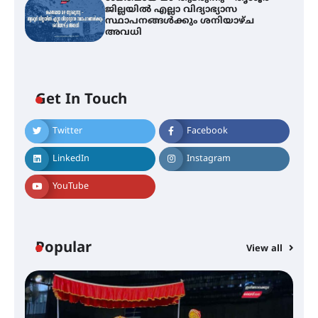
ജില്ലയിൽ എല്ലാ വിദ്യാഭ്യാസ
സ്ഥാപനങ്ങൾക്കും ശനിയാഴ്ച
അവധി
ഐ.ടി.യു. ബാങ്കിലെ
Get In Touch
നിക്ഷേപകർക്ക് പണം തിരികെ
ലഭ്യമാക്കാൻ കേന്ദ്ര-കേരള
സർക്കാരുകൾ അടിയന്തരമായി
Twitter
Facebook
ഇടപെടണമെന്ന് ഐ.ടി.യു. ബാങ്ക്
നിക്ഷേപക സംരക്ഷണ സമിതി
LinkedIn
Instagram
YouTube
ശക്തമായ കാറ്റിന് സാധ്യത –
ആഗസ്റ്റ് 12 വരെ മഴ തുടരും,
തൃശൂർ ജില്ലയിൽ മഞ്ഞ അലർട്ട്
Popular
View all
ശക്തമായ മഴ തുടരുന്നു – തൃശൂർ
ജില്ലയിൽ എല്ലാ വിദ്യാഭ്യാസ
സ്ഥാപനങ്ങൾക്കും ശനിയാഴ്ച
അവധി