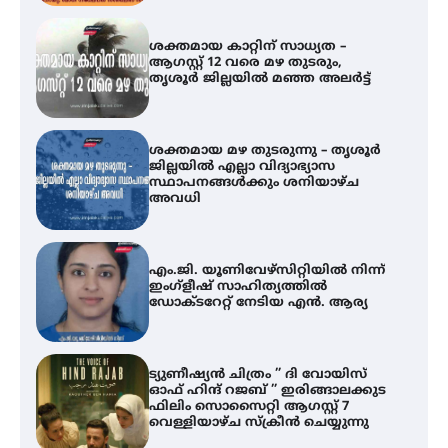
ശക്തമായ കാറ്റിന് സാധ്യത –
ആഗസ്റ്റ് 12 വരെ മഴ തുടരും,
തൃശൂർ ജില്ലയിൽ മഞ്ഞ അലർട്ട്
ശക്തമായ മഴ തുടരുന്നു – തൃശൂർ
ജില്ലയിൽ എല്ലാ വിദ്യാഭ്യാസ
സ്ഥാപനങ്ങൾക്കും ശനിയാഴ്ച
അവധി
എം.ജി. യൂണിവേഴ്‌സിറ്റിയിൽ നിന്ന്
ഇംഗ്ളീഷ് സാഹിത്യത്തിൽ
ഡോക്ടറേറ്റ് നേടിയ എൻ. ആര്യ
ട്യുണീഷ്യൻ ചിത്രം ” ദി വോയിസ്
ഓഫ് ഹിന്ദ് റജബ് ” ഇരിങ്ങാലക്കുട
ഫിലിം സൊസൈറ്റി ആഗസ്റ്റ് 7
വെള്ളിയാഴ്ച സ്‌ക്രീൻ ചെയ്യുന്നു