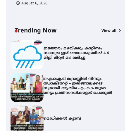
August 6, 2026
C
സർഗ്ഗസാഹിതി- കവിതാസംഗമം
ഇ
2026 കവിതാ ചർച്ച കാട്ടൂർ, ടി. കെ.
ഇ
ബാലൻ ഹാളിൽ 16ന്
ല
Trending Now
View all
ഇടത്തരം മഴയ്ക്കും കാറ്റിനും
സാധ്യത ഇരിങ്ങാലക്കുടയിൽ 4.4
മില്ലി മീറ്റർ മഴ ലഭിച്ചു
ഐ.ഐ.ടി മദ്രാസ്സിൽ നിന്നും
ഡോക്ടറേറ്റ് – ഇരിങ്ങാലക്കുട
സ്വദേശി ആതിര എം കെ യുടെ
നേട്ടം പ്രതിസന്ധികളോട് പൊരുതി
മെഡിക്കൽ ക്യാമ്പ്