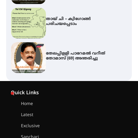
തായ് ചി – ക്വിഗോങ്ങ്
പരിചയപ്പെടാം
തേലപ്പിളളി പാറേമൽ വറീത്
തോമാസ് (69) അന്തരിച്ചു
സർഗ്ഗസാഹിതി- കവിതാസംഗമം
2026 കവിതാ ചർച്ച കാട്ടൂർ, ടി. കെ.
Quick Links
ബാലൻ ഹാളിൽ 16ന്
Home
Latest
ഇടത്തരം മഴയ്ക്കും കാറ്റിനും
സാധ്യത ഇരിങ്ങാലക്കുടയിൽ 4.4
Exclusive
മില്ലി മീറ്റർ മഴ ലഭിച്ചു
Sanchari