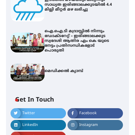
സാധ്യത ഇരിങ്ങാലക്കുടയിൽ 4.4
മില്ലി മീറ്റർ മഴ ലഭിച്ചു
ഐ.ഐ.ടി മദ്രാസ്സിൽ നിന്നും
ഡോക്ടറേറ്റ് – ഇരിങ്ങാലക്കുട
സ്വദേശി ആതിര എം കെ യുടെ
നേട്ടം പ്രതിസന്ധികളോട്
പൊരുതി
മെഡിക്കൽ ക്യാമ്പ്
Get In Touch
Twitter
Facebook
ഇടത്തരം മഴയ്ക്കും കാറ്റിനും
സാധ്യത ഇരിങ്ങാലക്കുടയിൽ 4.4
LinkedIn
Instagram
മില്ലി മീറ്റർ മഴ ലഭിച്ചു