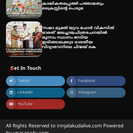
കായികതലപ്പത്ത് പത്താമതും
ക്രൈസ്റ്റിന്റെ പെരുമ
‘നഷാ മുക്ത് യുവ ഫോർ വികസിത്
ഭാരത്’ ജലച്ചായചിത്രരചനയിൽ
മൂന്നാം സ്ഥാനം നേടിയ
ഇരിങ്ങാലക്കുട ഭാരതീയ
വിദ്യാഭവനിലെ ചിന്മയ് കെ
Get In Touch
Twitter
Facebook
LinkedIn
Instagram
YouTube
All Rights Reserved to irinjalakudalive.com Powered