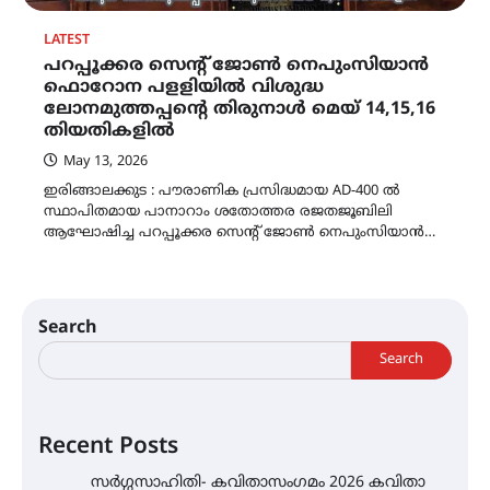
LATEST
പറപ്പൂക്കര സെൻ്റ് ജോൺ നെപുംസിയാൻ
ഫൊറോന പളളിയിൽ വിശുദ്ധ
ലോനമുത്തപ്പൻ്റെ തിരുനാൾ മെയ് 14,15,16
തിയതികളിൽ
May 13, 2026
ഇരിങ്ങാലക്കുട : പൗരാണിക പ്രസിദ്ധമായ AD-400 ൽ
സ്ഥാപിതമായ പാനാറാം ശതോത്തര രജതജൂബിലി
ആഘോഷിച്ച പറപ്പൂക്കര സെൻ്റ് ജോൺ നെപുംസിയാൻ…
Search
Search
Recent Posts
സർഗ്ഗസാഹിതി- കവിതാസംഗമം 2026 കവിതാ