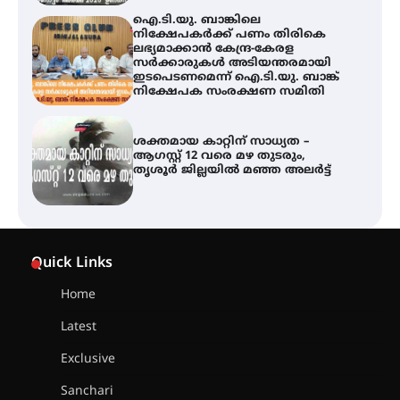
ഐ.ടി.യു. ബാങ്കിലെ
നിക്ഷേപകർക്ക് പണം തിരികെ
ലഭ്യമാക്കാൻ കേന്ദ്ര-കേരള
സർക്കാരുകൾ അടിയന്തരമായി
ഇടപെടണമെന്ന് ഐ.ടി.യു. ബാങ്ക്
നിക്ഷേപക സംരക്ഷണ സമിതി
ശക്തമായ കാറ്റിന് സാധ്യത –
ആഗസ്റ്റ് 12 വരെ മഴ തുടരും,
തൃശൂർ ജില്ലയിൽ മഞ്ഞ അലർട്ട്
അരങ്ങ് 2026-ന്
സാംസ്കാരികപ്പൊലിമയോടെ
Quick Links
സമാപനം
Home
Latest
എ.കെ.സി.സി.യുടെ സൗജന്യ
Exclusive
ആയുർവേദ മെഡിക്കൽ ക്യാമ്പ്
Sanchari