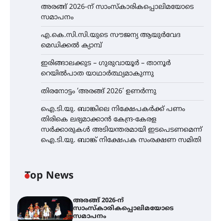
അരങ്ങ് 2026-ന് സാംസ്കാരികപ്പൊലിമയോടെ
സമാപനം
എ.കെ.സി.സി.യുടെ സൗജന്യ ആയുർവേദ
മെഡിക്കൽ ക്യാമ്പ്
ഇരിങ്ങാലക്കുട – ഗുരുവായൂർ – താനൂർ
റെയിൽപാത യാഥാർത്ഥ്യമാകുന്നു
തിരനോട്ടം ‘അരങ്ങ് 2026’ ഉണർന്നു
ഐ.ടി.യു. ബാങ്കിലെ നിക്ഷേപകർക്ക് പണം
തിരികെ ലഭ്യമാക്കാൻ കേന്ദ്ര-കേരള
സർക്കാരുകൾ അടിയന്തരമായി ഇടപെടണമെന്ന്
ഐ.ടി.യു. ബാങ്ക് നിക്ഷേപക സംരക്ഷണ സമിതി
Top News
അരങ്ങ് 2026-ന്
സാംസ്കാരികപ്പൊലിമയോടെ
സമാപനം