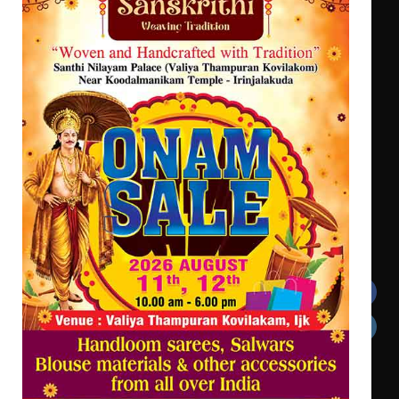
ട്യുണീഷ്യൻ ചിത്രം ” ദി വോയിസ്
ഓഫ് ഹിന്ദ് റജബ് ” ഇരിങ്ങാലക്കുട
ഫിലിം സൊസൈറ്റി ആഗസ്റ്റ് 7
വെള്ളിയാഴ്ച സ്‌ക്രീൻ ചെയ്യുന്നു
സെന്റ് ജോസഫ്സ് കോളജ്
കോമേഴ്‌സ് അസോസിയേഷന്
തുടക്കമായി
Get In Touch
Twitter
Facebook
LinkedIn
Instagram
YouTube