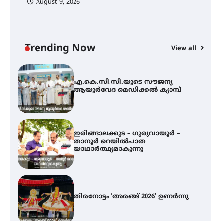
August 9, 2026
അരങ്ങ് 2026-ന്
സാംസ്കാരികപ്പൊലിമയോടെ
സമാപനം
Trending Now
View all
എ.കെ.സി.സി.യുടെ സൗജന്യ
ആയുർവേദ മെഡിക്കൽ ക്യാമ്പ്
ഇരിങ്ങാലക്കുട – ഗുരുവായൂർ –
താനൂർ റെയിൽപാത
യാഥാർത്ഥ്യമാകുന്നു
തിരനോട്ടം ‘അരങ്ങ് 2026’ ഉണർന്നു