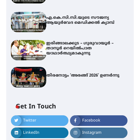
എ.കെ.സി.സി.യുടെ സൗജന്യ
ആയുർവേദ മെഡിക്കൽ ക്യാമ്പ്
ഇരിങ്ങാലക്കുട – ഗുരുവായൂർ –
താനൂർ റെയിൽപാത
യാഥാർത്ഥ്യമാകുന്നു
തിരനോട്ടം ‘അരങ്ങ് 2026’ ഉണർന്നു
Get In Touch
Twitter
Facebook
എ.കെ.സി.സി.യുടെ സൗജന്യ
ആയുർവേദ മെഡിക്കൽ ക്യാമ്പ്
LinkedIn
Instagram