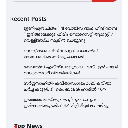
Recent Posts
ട്യുണീഷ്യൻ ചിത്രം ” ദി വോയിസ് ഓഫ് ഹിന്ദ് റജബ്
” ഇരിങ്ങാലക്കുട ഫിലിം സൊസൈറ്റി ആഗസ്റ്റ് 7
വെള്ളിയാഴ്ച സ്‌ക്രീൻ ചെയ്യുന്നു
സെന്റ് ജോസഫ്സ് കോളജ് കോമേഴ്‌സ്
അസോസിയേഷന് തുടക്കമായി
കോമേഴ്സ് എക്സ്പോയുമായി എസ് എൻ ഹയർ
സെക്കൻഡറി വിദ്യാർത്ഥികൾ
സർഗ്ഗസാഹിതി- കവിതാസംഗമം 2026 കവിതാ
ചർച്ച കാട്ടൂർ, ടി. കെ. ബാലൻ ഹാളിൽ 16ന്
ഇടത്തരം മഴയ്ക്കും കാറ്റിനും സാധ്യത
ഇരിങ്ങാലക്കുടയിൽ 4.4 മില്ലി മീറ്റർ മഴ ലഭിച്ചു
Top News