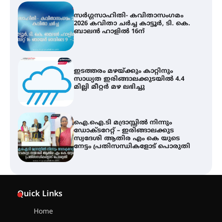
സർഗ്ഗസാഹിതി- കവിതാസംഗമം
2026 കവിതാ ചർച്ച കാട്ടൂർ, ടി. കെ.
ബാലൻ ഹാളിൽ 16ന്
ഇടത്തരം മഴയ്ക്കും കാറ്റിനും
സാധ്യത ഇരിങ്ങാലക്കുടയിൽ 4.4
മില്ലി മീറ്റർ മഴ ലഭിച്ചു
ഐ.ഐ.ടി മദ്രാസ്സിൽ നിന്നും
ഡോക്ടറേറ്റ് – ഇരിങ്ങാലക്കുട
സ്വദേശി ആതിര എം കെ യുടെ
നേട്ടം പ്രതിസന്ധികളോട് പൊരുതി
ട്യുണീഷ്യൻ ചിത്രം ” ദി വോയിസ്
ഓഫ് ഹിന്ദ് റജബ് ” ഇരിങ്ങാലക്കുട
Quick Links
ഫിലിം സൊസൈറ്റി ആഗസ്റ്റ് 7
വെള്ളിയാഴ്ച സ്‌ക്രീൻ ചെയ്യുന്നു
Home