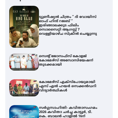
ട്യുണീഷ്യൻ ചിത്രം ” ദി വോയിസ്
ഓഫ് ഹിന്ദ് റജബ് ”
ഇരിങ്ങാലക്കുട ഫിലിം
സൊസൈറ്റി ആഗസ്റ്റ് 7
വെള്ളിയാഴ്ച സ്‌ക്രീൻ ചെയ്യുന്നു
സെന്റ് ജോസഫ്സ് കോളജ്
കോമേഴ്‌സ് അസോസിയേഷന്
തുടക്കമായി
കോമേഴ്സ് എക്സ്പോയുമായി
എസ് എൻ ഹയർ സെക്കൻഡറി
വിദ്യാർത്ഥികൾ
സർഗ്ഗസാഹിതി- കവിതാസംഗമം
2026 കവിതാ ചർച്ച കാട്ടൂർ, ടി.
കെ. ബാലൻ ഹാളിൽ 16ന്