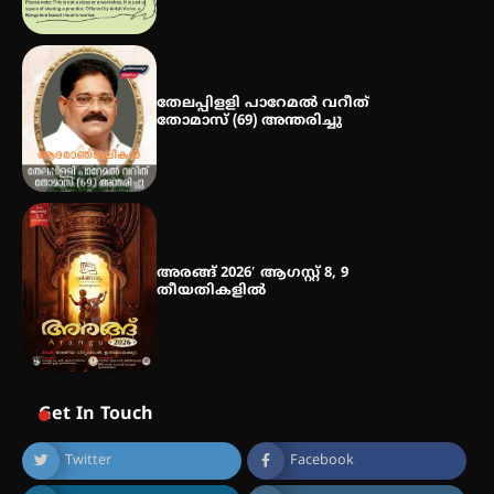
ഐ.ഐ.ടി മദ്രാസ്സിൽ നിന്നും
ഡോക്ടറേറ്റ് – ഇരിങ്ങാലക്കുട
സ്വദേശി ആതിര എം കെ യുടെ
നേട്ടം പ്രതിസന്ധികളോട് പൊരുതി
തേലപ്പിളളി പാറേമൽ വറീത്
തോമാസ് (69) അന്തരിച്ചു
അരങ്ങ് 2026′ ആഗസ്റ്റ് 8, 9
തീയതികളിൽ
Get In Touch
Twitter
Facebook