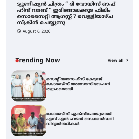
ട്യുണീഷ്യൻ ചിത്രം ” ദി വോയിസ് ഓഫ്
ഐ.ഐ.ടി മദ്രാസ്സിൽ നിന്നും
ഹിന്ദ് റജബ് ” ഇരിങ്ങാലക്കുട ഫിലിം
ഡോക്ടറേറ്റ് – ഇരിങ്ങാലക്കുട
സൊസൈറ്റി ആഗസ്റ്റ് 7 വെള്ളിയാഴ്ച
സ്വദേശി ആതിര എം കെ യുടെ
നേട്ടം പ്രതിസന്ധികളോട് പൊരുതി
സ്‌ക്രീൻ ചെയ്യുന്നു
August 6, 2026
ട്യുണീഷ്യൻ ചിത്രം ” ദി വോയിസ്
ഓഫ് ഹിന്ദ് റജബ് ” ഇരിങ്ങാലക്കുട
ഫിലിം സൊസൈറ്റി ആഗസ്റ്റ് 7
വെള്ളിയാഴ്ച സ്‌ക്രീൻ ചെയ്യുന്നു
Trending Now
View all
സെന്റ് ജോസഫ്സ് കോളജ്
കോമേഴ്‌സ് അസോസിയേഷന്
തുടക്കമായി
കോമേഴ്സ് എക്സ്പോയുമായി
എസ് എൻ ഹയർ സെക്കൻഡറി
വിദ്യാർത്ഥികൾ