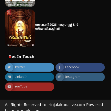
അരങ്ങ് 2026′ ആഗസ്റ്റ് 8, 9
തീയതികളിൽ
Get In Touch
Twitter
Facebook
LinkedIn
Instagram
YouTube
All Rights Reserved to irinjalakudalive.com Powered
by upasana4u.com