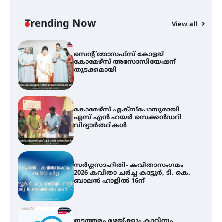
ഓഫ് ഹിന്ദ് റജബ് ” ഇരിങ്ങാലക്കുട
ഫിലിം സൊസൈറ്റി ആഗസ്റ്റ് 7
വെള്ളിയാഴ്ച സ്‌ക്രീൻ ചെയ്യുന്നു
Trending Now
View all
സെന്റ് ജോസഫ്സ് കോളജ്
കോമേഴ്‌സ് അസോസിയേഷന്
തുടക്കമായി
കോമേഴ്സ് എക്സ്പോയുമായി
എസ് എൻ ഹയർ സെക്കൻഡറി
വിദ്യാർത്ഥികൾ
സർഗ്ഗസാഹിതി- കവിതാസംഗമം
2026 കവിതാ ചർച്ച കാട്ടൂർ, ടി. കെ.
ബാലൻ ഹാളിൽ 16ന്
ഇടത്തരം മഴയ്ക്കും കാറ്റിനും