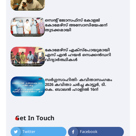
സെന്റ് ജോസഫ്സ് കോളജ്
കോമേഴ്‌സ് അസോസിയേഷന്
തുടക്കമായി
കോമേഴ്സ് എക്സ്പോയുമായി
എസ് എൻ ഹയർ സെക്കൻഡറി
വിദ്യാർത്ഥികൾ
സർഗ്ഗസാഹിതി- കവിതാസംഗമം
2026 കവിതാ ചർച്ച കാട്ടൂർ, ടി.
കെ. ബാലൻ ഹാളിൽ 16ന്
Get In Touch
Twitter
Facebook