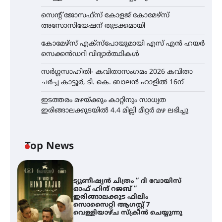
സെന്റ് ജോസഫ്സ് കോളജ് കോമേഴ്‌സ്
അസോസിയേഷന് തുടക്കമായി
കോമേഴ്സ് എക്സ്പോയുമായി എസ് എൻ ഹയർ
സെക്കൻഡറി വിദ്യാർത്ഥികൾ
സർഗ്ഗസാഹിതി- കവിതാസംഗമം 2026 കവിതാ
ചർച്ച കാട്ടൂർ, ടി. കെ. ബാലൻ ഹാളിൽ 16ന്
ഇടത്തരം മഴയ്ക്കും കാറ്റിനും സാധ്യത
ഇരിങ്ങാലക്കുടയിൽ 4.4 മില്ലി മീറ്റർ മഴ ലഭിച്ചു
Top News
ട്യുണീഷ്യൻ ചിത്രം ” ദി വോയിസ്
ഓഫ് ഹിന്ദ് റജബ് ”
ഇരിങ്ങാലക്കുട ഫിലിം
സൊസൈറ്റി ആഗസ്റ്റ് 7
വെള്ളിയാഴ്ച സ്‌ക്രീൻ ചെയ്യുന്നു