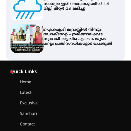
സാധ്യത ഇരിങ്ങാലക്കുടയിൽ 4.4
മില്ലി മീറ്റർ മഴ ലഭിച്ചു
ഐ.ഐ.ടി മദ്രാസ്സിൽ നിന്നും
ഡോക്ടറേറ്റ് – ഇരിങ്ങാലക്കുട
സ്വദേശി ആതിര എം കെ യുടെ
നേട്ടം പ്രതിസന്ധികളോട് പൊരുതി
ട്യുണീഷ്യൻ ചിത്രം ” ദി വോയിസ്
ഓഫ് ഹിന്ദ് റജബ് ” ഇരിങ്ങാലക്കുട
Quick Links
ഫിലിം സൊസൈറ്റി ആഗസ്റ്റ് 7
വെള്ളിയാഴ്ച സ്‌ക്രീൻ ചെയ്യുന്നു
Home
Latest
സെന്റ് ജോസഫ്സ് കോളജ്
കോമേഴ്‌സ് അസോസിയേഷന്
Exclusive
തുടക്കമായി
Sanchari
Contact
കോമേഴ്സ് എക്സ്പോയുമായി