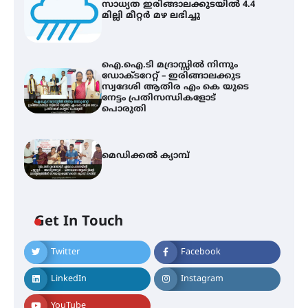
സാധ്യത ഇരിങ്ങാലക്കുടയിൽ 4.4
മില്ലി മീറ്റർ മഴ ലഭിച്ചു
ഐ.ഐ.ടി മദ്രാസ്സിൽ നിന്നും
ഡോക്ടറേറ്റ് – ഇരിങ്ങാലക്കുട
സ്വദേശി ആതിര എം കെ യുടെ
നേട്ടം പ്രതിസന്ധികളോട്
പൊരുതി
മെഡിക്കൽ ക്യാമ്പ്
Get In Touch
Twitter
Facebook
ഇടത്തരം മഴയ്ക്കും കാറ്റിനും
സാധ്യത ഇരിങ്ങാലക്കുടയിൽ 4.4
LinkedIn
Instagram
മില്ലി മീറ്റർ മഴ ലഭിച്ചു
YouTube