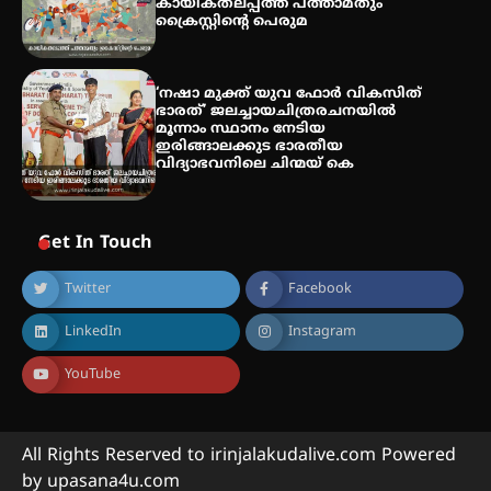
കായികതലപ്പത്ത് പത്താമതും
ക്രൈസ്റ്റിന്റെ പെരുമ
‘നഷാ മുക്ത് യുവ ഫോർ വികസിത്
ഭാരത്’ ജലച്ചായചിത്രരചനയിൽ
മൂന്നാം സ്ഥാനം നേടിയ
ഇരിങ്ങാലക്കുട ഭാരതീയ
വിദ്യാഭവനിലെ ചിന്മയ് കെ
Get In Touch
Twitter
Facebook
LinkedIn
Instagram
YouTube
All Rights Reserved to irinjalakudalive.com Powered
by upasana4u.com