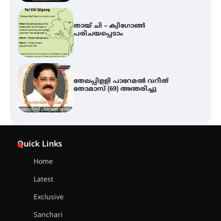
തായ് ചി – ക്വിഗോങ്ങ്
പരിചയപ്പെടാം
തേലപ്പിളളി പാറേമൽ വറീത്
തോമാസ് (69) അന്തരിച്ചു
സർഗ്ഗസാഹിതി- കവിതാസംഗമം
2026 കവിതാ ചർച്ച കാട്ടൂർ, ടി. കെ.
Quick Links
ബാലൻ ഹാളിൽ 16ന്
Home
Latest
ഇടത്തരം മഴയ്ക്കും കാറ്റിനും
സാധ്യത ഇരിങ്ങാലക്കുടയിൽ 4.4
Exclusive
മില്ലി മീറ്റർ മഴ ലഭിച്ചു
Sanchari