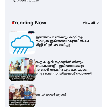
August 6, 2026
C
സർഗ്ഗസാഹിതി- കവിതാസംഗമം
ഇ
2026 കവിതാ ചർച്ച കാട്ടൂർ, ടി. കെ.
ഇ
ബാലൻ ഹാളിൽ 16ന്
ല
Trending Now
View all
ഇടത്തരം മഴയ്ക്കും കാറ്റിനും
സാധ്യത ഇരിങ്ങാലക്കുടയിൽ 4.4
മില്ലി മീറ്റർ മഴ ലഭിച്ചു
ഐ.ഐ.ടി മദ്രാസ്സിൽ നിന്നും
ഡോക്ടറേറ്റ് – ഇരിങ്ങാലക്കുട
സ്വദേശി ആതിര എം കെ യുടെ
നേട്ടം പ്രതിസന്ധികളോട് പൊരുതി
മെഡിക്കൽ ക്യാമ്പ്