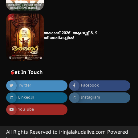
അരങ്ങ് 2026′ ആഗസ്റ്റ് 8, 9
തീയതികളിൽ
Get In Touch
Twitter
Facebook
LinkedIn
Instagram
YouTube
All Rights Reserved to irinjalakudalive.com Powered