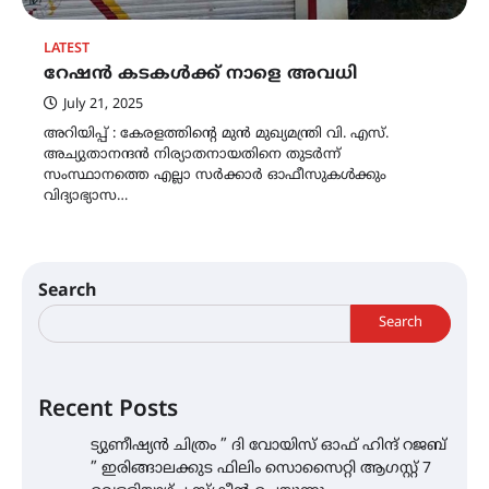
LATEST
റേഷൻ കടകൾക്ക് നാളെ അവധി
July 21, 2025
അറിയിപ്പ് : കേരളത്തിന്റെ മുൻ മുഖ്യമന്ത്രി വി. എസ്.
അച്യുതാനന്ദൻ നിര്യാതനായതിനെ തുടർന്ന്
സംസ്ഥാനത്തെ എല്ലാ സർക്കാർ ഓഫീസുകൾക്കും
വിദ്യാഭ്യാസ…
Search
Search
Recent Posts
ട്യുണീഷ്യൻ ചിത്രം ” ദി വോയിസ് ഓഫ് ഹിന്ദ് റജബ്
” ഇരിങ്ങാലക്കുട ഫിലിം സൊസൈറ്റി ആഗസ്റ്റ് 7