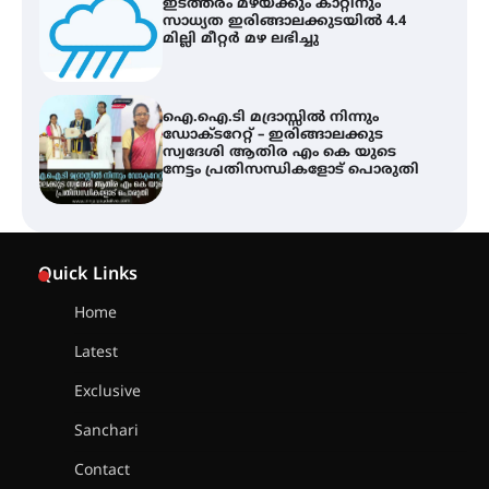
ഇടത്തരം മഴയ്ക്കും കാറ്റിനും
സാധ്യത ഇരിങ്ങാലക്കുടയിൽ 4.4
മില്ലി മീറ്റർ മഴ ലഭിച്ചു
ഐ.ഐ.ടി മദ്രാസ്സിൽ നിന്നും
ഡോക്ടറേറ്റ് – ഇരിങ്ങാലക്കുട
സ്വദേശി ആതിര എം കെ യുടെ
നേട്ടം പ്രതിസന്ധികളോട് പൊരുതി
ട്യുണീഷ്യൻ ചിത്രം ” ദി വോയിസ്
ഓഫ് ഹിന്ദ് റജബ് ” ഇരിങ്ങാലക്കുട
Quick Links
ഫിലിം സൊസൈറ്റി ആഗസ്റ്റ് 7
വെള്ളിയാഴ്ച സ്‌ക്രീൻ ചെയ്യുന്നു
Home
Latest
സെന്റ് ജോസഫ്സ് കോളജ്
കോമേഴ്‌സ് അസോസിയേഷന്
Exclusive
തുടക്കമായി
Sanchari
Contact