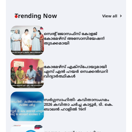
ഓഫ് ഹിന്ദ് റജബ് ” ഇരിങ്ങാലക്കുട
ഫിലിം സൊസൈറ്റി ആഗസ്റ്റ് 7
വെള്ളിയാഴ്ച സ്‌ക്രീൻ ചെയ്യുന്നു
Trending Now
View all
സെന്റ് ജോസഫ്സ് കോളജ്
കോമേഴ്‌സ് അസോസിയേഷന്
തുടക്കമായി
കോമേഴ്സ് എക്സ്പോയുമായി
എസ് എൻ ഹയർ സെക്കൻഡറി
വിദ്യാർത്ഥികൾ
സർഗ്ഗസാഹിതി- കവിതാസംഗമം
2026 കവിതാ ചർച്ച കാട്ടൂർ, ടി. കെ.
ബാലൻ ഹാളിൽ 16ന്