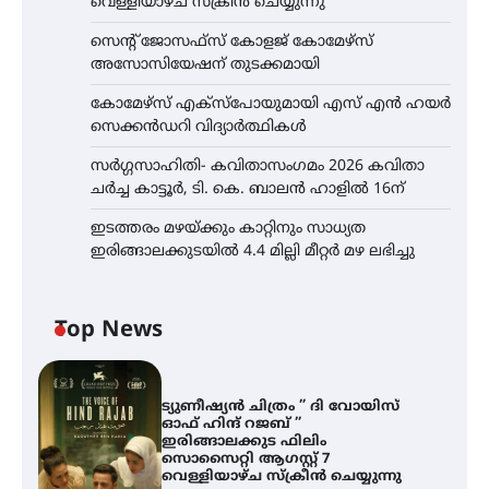
വെള്ളിയാഴ്ച സ്‌ക്രീൻ ചെയ്യുന്നു
സെന്റ് ജോസഫ്സ് കോളജ് കോമേഴ്‌സ്
അസോസിയേഷന് തുടക്കമായി
കോമേഴ്സ് എക്സ്പോയുമായി എസ് എൻ ഹയർ
സെക്കൻഡറി വിദ്യാർത്ഥികൾ
സർഗ്ഗസാഹിതി- കവിതാസംഗമം 2026 കവിതാ
ചർച്ച കാട്ടൂർ, ടി. കെ. ബാലൻ ഹാളിൽ 16ന്
ഇടത്തരം മഴയ്ക്കും കാറ്റിനും സാധ്യത
ഇരിങ്ങാലക്കുടയിൽ 4.4 മില്ലി മീറ്റർ മഴ ലഭിച്ചു
Top News
ട്യുണീഷ്യൻ ചിത്രം ” ദി വോയിസ്
ഓഫ് ഹിന്ദ് റജബ് ”
ഇരിങ്ങാലക്കുട ഫിലിം
സൊസൈറ്റി ആഗസ്റ്റ് 7
വെള്ളിയാഴ്ച സ്‌ക്രീൻ ചെയ്യുന്നു