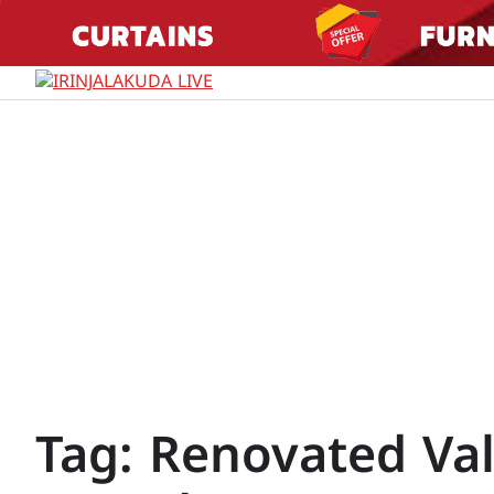
Skip
to
content
Tag:
Renovated Va