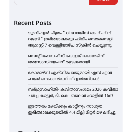
Recent Posts
ട്യുണീഷ്യൻ ചിത്രം ” ദി വോയിസ് ഓഫ് ഹിന്ദ്
റജബ് ” ഇരിങ്ങാലക്കുട ഫിലിം സൊസൈറ്റി
ആഗസ്റ്റ് 7 വെള്ളിയാഴ്ച സ്‌ക്രീൻ ചെയ്യുന്നു
സെന്റ് ജോസഫ്സ് കോളജ് കോമേഴ്‌സ്
അസോസിയേഷന് തുടക്കമായി
കോമേഴ്സ് എക്സ്പോയുമായി എസ് എൻ
ഹയർ സെക്കൻഡറി വിദ്യാർത്ഥികൾ
സർഗ്ഗസാഹിതി- കവിതാസംഗമം 2026 കവിതാ
ചർച്ച കാട്ടൂർ, ടി. കെ. ബാലൻ ഹാളിൽ 16ന്
ഇടത്തരം മഴയ്ക്കും കാറ്റിനും സാധ്യത
ഇരിങ്ങാലക്കുടയിൽ 4.4 മില്ലി മീറ്റർ മഴ ലഭിച്ചു