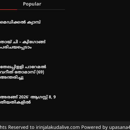
Popular
മെഡിക്കൽ ക്യാമ്പ്
തായ് ചി – ക്വിഗോങ്ങ്
പരിചയപ്പെടാം
തേലപ്പിളളി പാറേമൽ
വറീത് തോമാസ് (69)
അന്തരിച്ചു
അരങ്ങ് 2026′ ആഗസ്റ്റ് 8, 9
തീയതികളിൽ
ghts Reserved to irinjalakudalive.com Powered by upasan