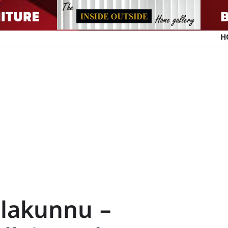
H
llakunnu –