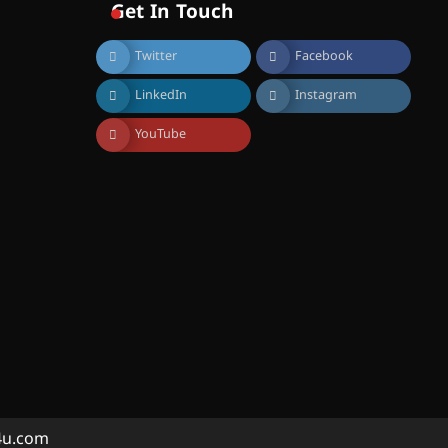
സൊസൈറ്റി ആഗസ്റ്റ് 7
Get In Touch
വെള്ളിയാഴ്ച സ്‌ക്രീൻ
ചെയ്യുന്നു
Twitter
Facebook
August 6, 2026
സെന്റ് ജോസഫ്സ് കോളജ്
LinkedIn
Instagram
കോമേഴ്‌സ്
അസോസിയേഷന്
തുടക്കമായി
YouTube
August 6, 2026
കോമേഴ്സ്
എക്സ്പോയുമായി എസ്
എൻ ഹയർ സെക്കൻഡറി
വിദ്യാർത്ഥികൾ
August 6, 2026
സർഗ്ഗസാഹിതി-
കവിതാസംഗമം 2026 കവിതാ
ചർച്ച കാട്ടൂർ, ടി. കെ. ബാലൻ
ഹാളിൽ 16ന്
August 6, 2026
ഇടത്തരം മഴയ്ക്കും കാറ്റിനും
a4u.com
സാധ്യത ഇരിങ്ങാലക്കുടയിൽ