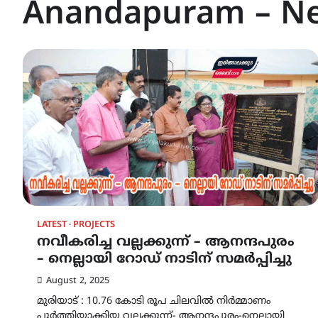
Anandapuram – Ne
LATEST
PROJECTS
നവീകരിച്ച വല്ലക്കുന്ന് – ആനന്ദപുരം
– നെല്ലായി റോഡ് നാടിന് സമർപ്പിച്ചു
August 2, 2025
മുരിയാട് : 10.76 കോടി രൂപ ചിലവിൽ നിർമ്മാണം
പൂർത്തിയാക്കിയ വല്ലക്കുന്ന്- ആനന്ദപുരം-നെല്ലായി