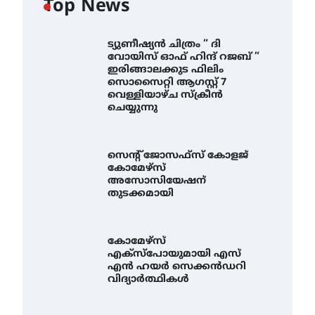
Top News
ട്യുണീഷ്യൻ ചിത്രം ” ദി
വോയിസ് ഓഫ് ഹിന്ദ് റജബ് ”
ഇരിങ്ങാലക്കുട ഫിലിം
സൊസൈറ്റി ആഗസ്റ്റ് 7
വെള്ളിയാഴ്ച സ്‌ക്രീൻ
ചെയ്യുന്നു
സെന്റ് ജോസഫ്സ് കോളജ്
കോമേഴ്‌സ്
അസോസിയേഷന്
തുടക്കമായി
കോമേഴ്സ്
എക്സ്പോയുമായി എസ്
എൻ ഹയർ സെക്കൻഡറി
വിദ്യാർത്ഥികൾ