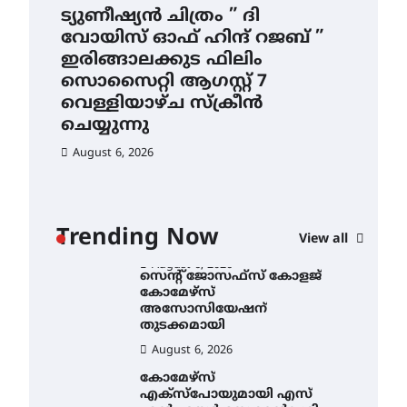
4.4 മില്ലി മീറ്റർ മഴ ലഭിച്ചു
ട്യുണീഷ്യൻ ചിത്രം ” ദി
സെ
വോയിസ് ഓഫ് ഹിന്ദ് റജബ് ”
ക
August 6, 2026
ഇരിങ്ങാലക്കുട ഫിലിം
തു
ഐ.ഐ.ടി മദ്രാസ്സിൽ നിന്നും
സൊസൈറ്റി ആഗസ്റ്റ് 7
ഡോക്ടറേറ്റ് – ഇരിങ്ങാലക്കുട
Au
സ്വദേശി ആതിര എം കെ
വെള്ളിയാഴ്ച സ്‌ക്രീൻ
യുടെ നേട്ടം പ്രതിസന്ധികളോട്
ചെയ്യുന്നു
പൊരുതി
August 6, 2026
August 5, 2026
ട്യുണീഷ്യൻ ചിത്രം ” ദി
വോയിസ് ഓഫ് ഹിന്ദ് റജബ് ”
ഇരിങ്ങാലക്കുട ഫിലിം
സൊസൈറ്റി ആഗസ്റ്റ് 7
ാ
വെള്ളിയാഴ്ച സ്‌ക്രീൻ
Trending Now
View all
ചെയ്യുന്നു
ൻ
August 6, 2026
സെന്റ് ജോസഫ്സ് കോളജ്
കോമേഴ്‌സ്
അസോസിയേഷന്
തുടക്കമായി
August 6, 2026
കോമേഴ്സ്
എക്സ്പോയുമായി എസ്