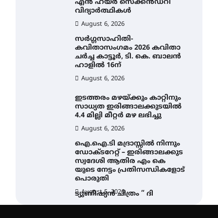
എൻ ഹയർ സെക്കൻഡറി
വിദ്യാർത്ഥികൾ
August 6, 2026
സർഗ്ഗസാഹിതി-
കവിതാസംഗമം 2026 കവിതാ
ചർച്ച കാട്ടൂർ, ടി. കെ. ബാലൻ
ഹാളിൽ 16ന്
August 6, 2026
ഇടത്തരം മഴയ്ക്കും കാറ്റിനും
സാധ്യത ഇരിങ്ങാലക്കുടയിൽ
4.4 മില്ലി മീറ്റർ മഴ ലഭിച്ചു
August 6, 2026
ഐ.ഐ.ടി മദ്രാസ്സിൽ നിന്നും
ഡോക്ടറേറ്റ് – ഇരിങ്ങാലക്കുട
സ്വദേശി ആതിര എം കെ
യുടെ നേട്ടം പ്രതിസന്ധികളോട്
പൊരുതി
August 5, 2026
ട്യുണീഷ്യൻ ചിത്രം ” ദി
വോയിസ് ഓഫ് ഹിന്ദ് റജബ് ”
ഇരിങ്ങാലക്കുട ഫിലിം