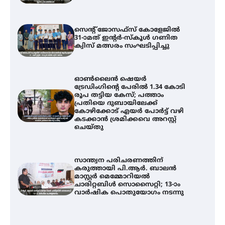
സെന്റ് ജോസഫ്സ് കോളേജിൽ
31-ാമത് ഇന്റർ-സ്കൂൾ ഗണിത
ക്വിസ് മത്സരം സംഘടിപ്പിച്ചു
ഓൺലൈൻ ഷെയർ
ട്രേഡിംഗിന്റെ പേരിൽ 1.34 കോടി
രൂപ തട്ടിയ കേസ്; പത്താം
പ്രതിയെ ദുബായിലേക്ക്
കോഴിക്കോട് എയർ പോർട്ട് വഴി
കടക്കാൻ ശ്രമിക്കവെ അറസ്റ്റ്
ചെയ്തു
സാന്ത്വന പരിചരണത്തിന്
കരുത്തായി പി.ആർ. ബാലൻ
മാസ്റ്റർ മെമ്മോറിയൽ
ചാരിറ്റബിൾ സൊസൈറ്റി; 13-ാം
വാർഷിക പൊതുയോഗം നടന്നു