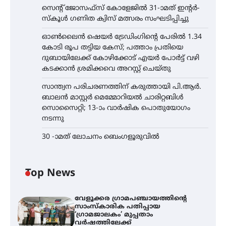
സെന്റ് ജോസഫ്സ് കോളേജിൽ 31-ാമത് ഇന്റർ-
സ്കൂൾ ഗണിത ക്വിസ് മത്സരം സംഘടിപ്പിച്ചു
ഓൺലൈൻ ഷെയർ ട്രേഡിംഗിന്റെ പേരിൽ 1.34
കോടി രൂപ തട്ടിയ കേസ്; പത്താം പ്രതിയെ
ദുബായിലേക്ക് കോഴിക്കോട് എയർ പോർട്ട് വഴി
കടക്കാൻ ശ്രമിക്കവെ അറസ്റ്റ് ചെയ്തു
സാന്ത്വന പരിചരണത്തിന് കരുത്തായി പി.ആർ.
ബാലൻ മാസ്റ്റർ മെമ്മോറിയൽ ചാരിറ്റബിൾ
സൊസൈറ്റി; 13-ാം വാർഷിക പൊതുയോഗം
നടന്നു
30 -ാമത് ലോചനം ബെംഗളൂരുവിൽ
Top News
വേളൂക്കര ഗ്രാമപഞ്ചായത്തിന്റെ
സാംസ്കാരിക പതിപ്പായ
‘ഗ്രാമജാലകം’ മുപ്പതാം
വർഷത്തിലേക്ക്