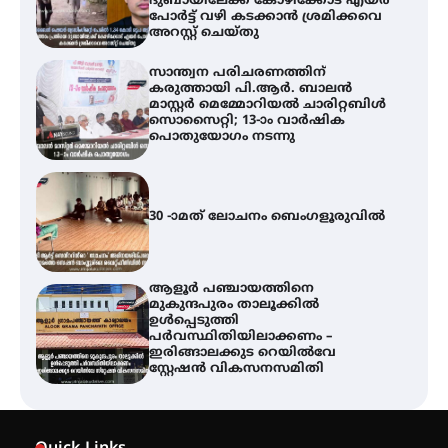
ദുബായിലേക്ക് കോഴിക്കോട് എയർ
പോർട്ട് വഴി കടക്കാൻ ശ്രമിക്കവെ
അറസ്റ്റ് ചെയ്തു
സാന്ത്വന പരിചരണത്തിന്
കരുത്തായി പി.ആർ. ബാലൻ
മാസ്റ്റർ മെമ്മോറിയൽ ചാരിറ്റബിൾ
സൊസൈറ്റി; 13-ാം വാർഷിക
പൊതുയോഗം നടന്നു
30 -ാമത് ലോചനം ബെംഗളൂരുവിൽ
ആളൂർ പഞ്ചായത്തിനെ
മുകുന്ദപുരം താലൂക്കിൽ
ഉൾപ്പെടുത്തി
പർവസ്ഥിതിയിലാക്കണം –
ഇരിങ്ങാലക്കുട റെയിൽവേ
സ്റ്റേഷൻ വികസനസമിതി
വേളൂക്കര ഗ്രാമപഞ്ചായത്തിന്റെ
സാംസ്കാരിക പതിപ്പായ