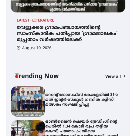
ആളൂർ പഞ്ചായത്തിനെ
LATEST
LITERATURE
C
മുകുന്ദപുരം താലൂക്കിൽ
വേളൂക്കര ഗ്രാമപഞ്ചായത്തിന്റെ
സ
ഉൾപ്പെടുത്തി
ൽ
സാംസ്കാരിക പതിപ്പായ ‘ഗ്രാമജാലകം’
ഇ
പർവസ്ഥിതിയിലാക്കണം –
മുപ്പതാം വർഷത്തിലേക്ക്
ഇരിങ്ങാലക്കുട റെയിൽവേ
സ
സ്റ്റേഷൻ വികസനസമിതി
August 10, 2026
വേളൂക്കര ഗ്രാമപഞ്ചായത്തിന്റെ
സാംസ്കാരിക പതിപ്പായ
‘ഗ്രാമജാലകം’ മുപ്പതാം
വർഷത്തിലേക്ക്
Trending Now
View all
സെന്റ് ജോസഫ്സ് കോളേജിൽ 31-ാ
മത് ഇന്റർ-സ്കൂൾ ഗണിത ക്വിസ്
മത്സരം സംഘടിപ്പിച്ചു
ഓൺലൈൻ ഷെയർ ട്രേഡിംഗിന്റെ
പേരിൽ 1.34 കോടി രൂപ തട്ടിയ
കേസ്; പത്താം പ്രതിയെ