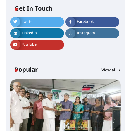
Get In Touch
Twitter
Facebook
സെന്റ് ജോസഫ്സ് കോളേജിൽ 31-ാ
മത് ഇന്റർ-സ്കൂൾ ഗണിത ക്വിസ്
LinkedIn
Instagram
മത്സരം സംഘടിപ്പിച്ചു
YouTube
ഓൺലൈൻ ഷെയർ ട്രേഡിംഗിന്റെ
പേരിൽ 1.34 കോടി രൂപ തട്ടിയ
കേസ്; പത്താം പ്രതിയെ
ദുബായിലേക്ക് കോഴിക്കോട് എയർ
Popular
View all
പോർട്ട് വഴി കടക്കാൻ ശ്രമിക്കവെ
അറസ്റ്റ് ചെയ്തു
സാന്ത്വന പരിചരണത്തിന്
കരുത്തായി പി.ആർ. ബാലൻ
മാസ്റ്റർ മെമ്മോറിയൽ ചാരിറ്റബിൾ
സൊസൈറ്റി; 13-ാം വാർഷിക
പൊതുയോഗം നടന്നു
30 -ാമത് ലോചനം ബെംഗളൂരുവിൽ