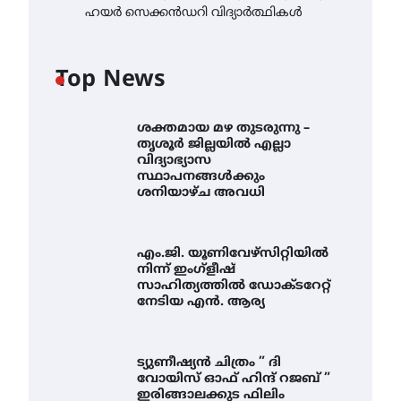
ഹയർ സെക്കൻഡറി വിദ്യാർത്ഥികൾ
Top News
ശക്തമായ മഴ തുടരുന്നു –
തൃശൂർ ജില്ലയിൽ എല്ലാ
വിദ്യാഭ്യാസ
സ്ഥാപനങ്ങൾക്കും
ശനിയാഴ്ച അവധി
എം.ജി. യൂണിവേഴ്‌സിറ്റിയിൽ
നിന്ന് ഇംഗ്ളീഷ്
സാഹിത്യത്തിൽ ഡോക്ടറേറ്റ്
നേടിയ എൻ. ആര്യ
ട്യുണീഷ്യൻ ചിത്രം ” ദി
വോയിസ് ഓഫ് ഹിന്ദ് റജബ് ”
ഇരിങ്ങാലക്കുട ഫിലിം