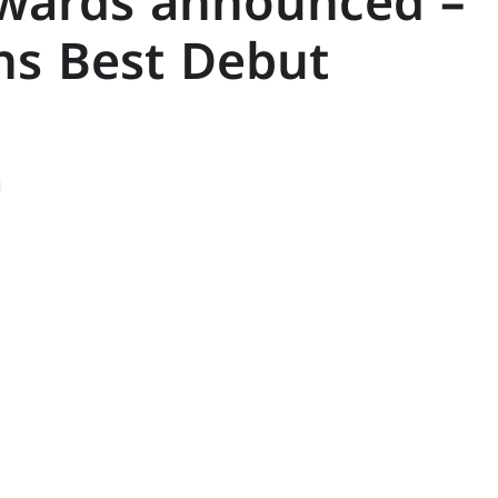
Awards announced –
ns Best Debut