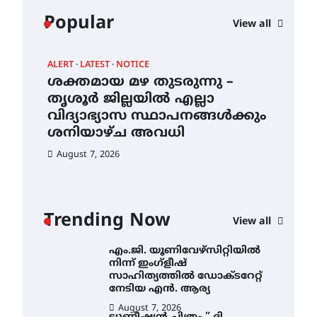
കോമേഴ്സ്
Popular
View all
എക്സ്പോയുമായി എസ്
എൻ ഹയർ സെക്കൻഡറി
വിദ്യാർത്ഥികൾ
ALERT
LATEST
NOTICE
AWA
August 6, 2026
ശക്തമായ മഴ തുടരുന്നു –
എം
സർഗ്ഗസാഹിതി-
ന്
തൃശൂർ ജില്ലയിൽ എല്ലാ
നി
കവിതാസംഗമം 2026 കവിതാ
വിദ്യാഭ്യാസ സ്ഥാപനങ്ങൾക്കും
സാ
ചർച്ച കാട്ടൂർ, ടി. കെ. ബാലൻ
ഹാളിൽ 16ന്
ശനിയാഴ്ച അവധി
ന
August 6, 2026
August 7, 2026
Au
ശക്തമായ മഴ തുടരുന്നു –
തൃശൂർ ജില്ലയിൽ എല്ലാ
വിദ്യാഭ്യാസ
സ്ഥാപനങ്ങൾക്കും
Trending Now
ശനിയാഴ്ച അവധി
View all
August 7, 2026
എം.ജി. യൂണിവേഴ്‌സിറ്റിയിൽ
നിന്ന് ഇംഗ്ളീഷ്
സാഹിത്യത്തിൽ ഡോക്ടറേറ്റ്
നേടിയ എൻ. ആര്യ
August 7, 2026