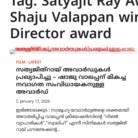
Tag:
Satyajit Ray 
Shaju Valappan wi
Director award
FILM
LATEST
സത്യജിത്‌റായ് അവാര്‍ഡുകള്‍
പ്രഖ്യാപിച്ചു – ഷാജു വാലപ്പന് മികച്ച
നവാഗത സംവിധായകനുള്ള
അവാര്‍ഡ്
January 17, 2026
ഇരിങ്ങാലക്കുട : സാമൂഹ്യ യാഥാർഥ്യങ്ങളെ ശക്തമായി
അവതരിപ്പിച്ച വാലപ്പൻ ക്രീയേഷൻസിന്റെ “നിഴൽ
വ്യാപാരികൾ”,“സ്വാലിഹ്” എന്നീ സിനിമകൾ സത്യജിത്
റായ് ഫൗണ്ടേഷന്റെ…