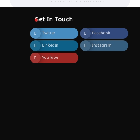
ശക്തമായ മഴ തുടരുന്നു –
തൃശൂർ ജില്ലയിൽ എല്ലാ
വിദ്യാഭ്യാസ
Get In Touch
സ്ഥാപനങ്ങൾക്കും
ശനിയാഴ്ച അവധി
Twitter
Facebook
August 7, 2026
എം.ജി. യൂണിവേഴ്‌സിറ്റിയിൽ
LinkedIn
Instagram
നിന്ന് ഇംഗ്ളീഷ്
സാഹിത്യത്തിൽ ഡോക്ടറേറ്റ്
നേടിയ എൻ. ആര്യ
YouTube
August 7, 2026
ട്യുണീഷ്യൻ ചിത്രം ” ദി
വോയിസ് ഓഫ് ഹിന്ദ് റജബ് ”
ഇരിങ്ങാലക്കുട ഫിലിം
സൊസൈറ്റി ആഗസ്റ്റ് 7
വെള്ളിയാഴ്ച സ്‌ക്രീൻ
ചെയ്യുന്നു
August 6, 2026
സെന്റ് ജോസഫ്സ് കോളജ്
കോമേഴ്‌സ്
അസോസിയേഷന്
തുടക്കമായി
August 6, 2026