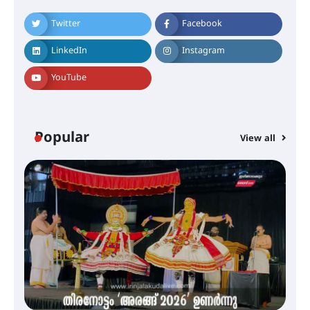
നിക്ഷേപകർക്ക് പണം തിരികെ
ലഭ്യമാക്കാൻ കേന്ദ്ര-കേരള
സർക്കാരുകൾ അടിയന്തരമായി
Twitter
Facebook
ഇടപെടണമെന്ന് ഐ.ടി.യു. ബാങ്ക്
നിക്ഷേപക സംരക്ഷണ സമിതി
LinkedIn
Instagram
YouTube
ശക്തമായ കാറ്റിന് സാധ്യത –
ആഗസ്റ്റ് 12 വരെ മഴ തുടരും,
തൃശൂർ ജില്ലയിൽ മഞ്ഞ അലർട്ട്
Popular
View all
ശക്തമായ മഴ തുടരുന്നു – തൃശൂർ
ജില്ലയിൽ എല്ലാ വിദ്യാഭ്യാസ
സ്ഥാപനങ്ങൾക്കും ശനിയാഴ്ച
അവധി
എം.ജി. യൂണിവേഴ്‌സിറ്റിയിൽ നിന്ന്
ഇംഗ്ളീഷ് സാഹിത്യത്തിൽ
ഡോക്ടറേറ്റ് നേടിയ എൻ. ആര്യ