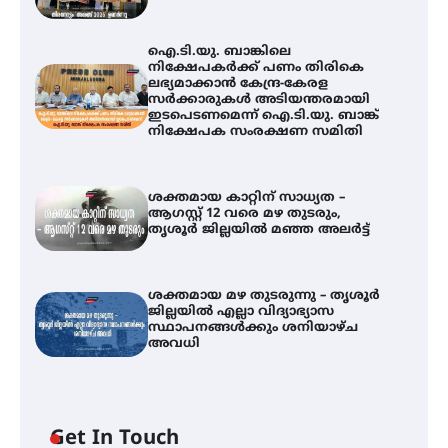
ഐ.ടി.യു. ബാങ്കിലെ
നിക്ഷേപകർക്ക് പണം തിരികെ
ലഭ്യമാക്കാൻ കേന്ദ്ര-കേരള
സർക്കാരുകൾ അടിയന്തരമായി
ഇടപെടണമെന്ന് ഐ.ടി.യു. ബാങ്ക്
നിക്ഷേപക സംരക്ഷണ സമിതി
ശക്തമായ കാറ്റിന് സാധ്യത –
ആഗസ്റ്റ് 12 വരെ മഴ തുടരും,
തൃശൂർ ജില്ലയിൽ മഞ്ഞ അലർട്ട്
ശക്തമായ മഴ തുടരുന്നു – തൃശൂർ
ജില്ലയിൽ എല്ലാ വിദ്യാഭ്യാസ
സ്ഥാപനങ്ങൾക്കും ശനിയാഴ്ച
അവധി
ഐ.ടി.യു. ബാങ്കിലെ
Get In Touch