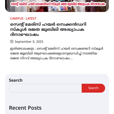
CAMPUS
LATEST
സെന്റ് മേരിസ് ഹയർ സെക്കൻഡറി
സ്കൂൾ രജത ജൂബിലി അദ്ധ്യാപക
ദിനാഘോഷം
September 9, 2025
ഇരിങ്ങാലക്കുട : സെന്റ് മേരിസ് ഹയർ സെക്കണ്ടറി സ്കൂൾ
രജത ജൂബിലി ആഘോഷങ്ങളോടനുബന്ധിച്ച് നടത്തിയ
രജത നിറവ് അദ്ധ്യാപക ദിനാഘോഷം…
Search
Search
Recent Posts