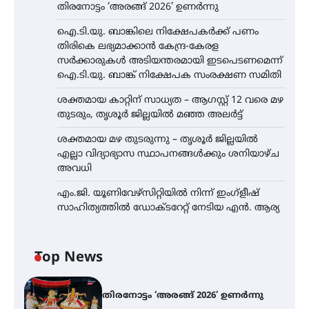
തിരനോട്ടം ‘അരങ്ങ് 2026’ ഉണർന്നു
ഐ.ടി.യു. ബാങ്കിലെ നിക്ഷേപകർക്ക് പണം
തിരികെ ലഭ്യമാക്കാൻ കേന്ദ്ര-കേരള
സർക്കാരുകൾ അടിയന്തരമായി ഇടപെടണമെന്ന്
ഐ.ടി.യു. ബാങ്ക് നിക്ഷേപക സംരക്ഷണ സമിതി
ശക്തമായ കാറ്റിന് സാധ്യത – ആഗസ്റ്റ് 12 വരെ മഴ
തുടരും, തൃശൂർ ജില്ലയിൽ മഞ്ഞ അലർട്ട്
ശക്തമായ മഴ തുടരുന്നു – തൃശൂർ ജില്ലയിൽ
എല്ലാ വിദ്യാഭ്യാസ സ്ഥാപനങ്ങൾക്കും ശനിയാഴ്ച
അവധി
എം.ജി. യൂണിവേഴ്‌സിറ്റിയിൽ നിന്ന് ഇംഗ്ളീഷ്
സാഹിത്യത്തിൽ ഡോക്ടറേറ്റ് നേടിയ എൻ. ആര്യ
Top News
തിരനോട്ടം ‘അരങ്ങ് 2026’ ഉണർന്നു