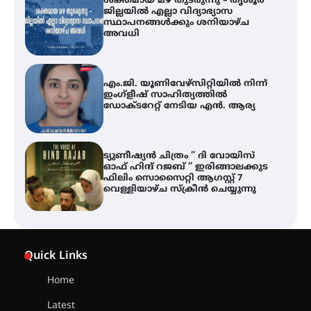
ശക്തമായ മഴ തുടരുന്നു – തൃശൂർ
ജില്ലയിൽ എല്ലാ വിദ്യാഭ്യാസ
സ്ഥാപനങ്ങൾക്കും ശനിയാഴ്ച
അവധി
എം.ജി. യൂണിവേഴ്‌സിറ്റിയിൽ നിന്ന്
ഇംഗ്ളീഷ് സാഹിത്യത്തിൽ
ഡോക്ടറേറ്റ് നേടിയ എൻ. ആര്യ
ട്യുണീഷ്യൻ ചിത്രം ” ദി വോയിസ്
ഓഫ് ഹിന്ദ് റജബ് ” ഇരിങ്ങാലക്കുട
ഫിലിം സൊസൈറ്റി ആഗസ്റ്റ് 7
വെള്ളിയാഴ്ച സ്‌ക്രീൻ ചെയ്യുന്നു
തിരനോട്ടം ‘അരങ്ങ് 2026’ ഉണർന്നു
Quick Links
Home
ഐ.ടി.യു. ബാങ്കിലെ
Latest