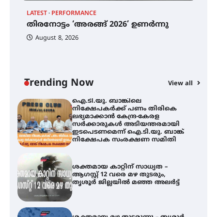
ട്യുണീഷ്യൻ ചിത്രം ” ദി വോയിസ്
ഓഫ് ഹിന്ദ് റജബ് ” ഇരിങ്ങാലക്കുട
LATEST
PERFORMANCE
EX
ഫിലിം സൊസൈറ്റി ആഗസ്റ്റ് 7
തിരനോട്ടം ‘അരങ്ങ് 2026’ ഉണർന്നു
വെള്ളിയാഴ്ച സ്‌ക്രീൻ ചെയ്യുന്നു
ഐ
പ
August 8, 2026
ി
ക
ഇ
ന
തിരനോട്ടം ‘അരങ്ങ് 2026’ ഉണർന്നു
Trending Now
View all
ഐ.ടി.യു. ബാങ്കിലെ
നിക്ഷേപകർക്ക് പണം തിരികെ
ലഭ്യമാക്കാൻ കേന്ദ്ര-കേരള
സർക്കാരുകൾ അടിയന്തരമായി
ഇടപെടണമെന്ന് ഐ.ടി.യു. ബാങ്ക്
നിക്ഷേപക സംരക്ഷണ സമിതി
ശക്തമായ കാറ്റിന് സാധ്യത –
ആഗസ്റ്റ് 12 വരെ മഴ തുടരും,
തൃശൂർ ജില്ലയിൽ മഞ്ഞ അലർട്ട്