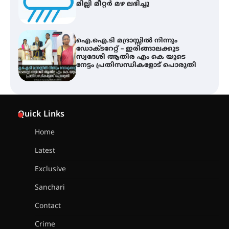
മില്ലി മീറ്റർ മഴ ലഭിച്ചു
ഐ.ഐ.ടി മദ്രാസ്സിൽ നിന്നും
ഡോക്ടറേറ്റ് – ഇരിങ്ങാലക്കുട
സ്വദേശി ആതിര എം കെ യുടെ
നേട്ടം പ്രതിസന്ധികളോട് പൊരുതി
ട്യുണീഷ്യൻ ചിത്രം ” ദി വോയിസ്
ഓഫ് ഹിന്ദ് റജബ് ” ഇരിങ്ങാലക്കുട
Quick Links
ഫിലിം സൊസൈറ്റി ആഗസ്റ്റ് 7
വെള്ളിയാഴ്ച സ്‌ക്രീൻ ചെയ്യുന്നു
Home
Latest
സെന്റ് ജോസഫ്സ് കോളജ്
കോമേഴ്‌സ് അസോസിയേഷന്
Exclusive
തുടക്കമായി
Sanchari
Contact
കോമേഴ്സ് എക്സ്പോയുമായി
Crime
എസ് എൻ ഹയർ സെക്കൻഡറി