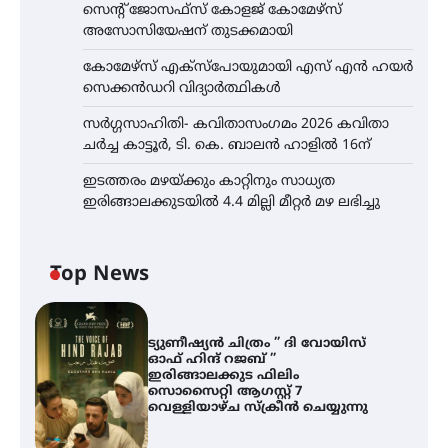
സെന്റ് ജോസഫ്സ് കോളജ് കോമേഴ്‌സ്
അസോസിയേഷന് തുടക്കമായി
കോമേഴ്സ് എക്സ്പോയുമായി എസ് എൻ ഹയർ
സെക്കൻഡറി വിദ്യാർത്ഥികൾ
സർഗ്ഗസാഹിതി- കവിതാസംഗമം 2026 കവിതാ
ചർച്ച കാട്ടൂർ, ടി. കെ. ബാലൻ ഹാളിൽ 16ന്
ഇടത്തരം മഴയ്ക്കും കാറ്റിനും സാധ്യത
ഇരിങ്ങാലക്കുടയിൽ 4.4 മില്ലി മീറ്റർ മഴ ലഭിച്ചു
Top News
ട്യുണീഷ്യൻ ചിത്രം ” ദി വോയിസ്
ഓഫ് ഹിന്ദ് റജബ് ”
ഇരിങ്ങാലക്കുട ഫിലിം
സൊസൈറ്റി ആഗസ്റ്റ് 7
വെള്ളിയാഴ്ച സ്‌ക്രീൻ ചെയ്യുന്നു