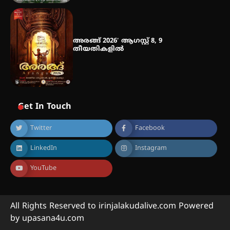
അരങ്ങ് 2026′ ആഗസ്റ്റ് 8, 9
തീയതികളിൽ
Get In Touch
Twitter
Facebook
LinkedIn
Instagram
YouTube
All Rights Reserved to irinjalakudalive.com Powered
by upasana4u.com