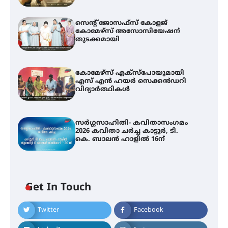
സെന്റ് ജോസഫ്സ് കോളജ്
കോമേഴ്‌സ് അസോസിയേഷന്
തുടക്കമായി
കോമേഴ്സ് എക്സ്പോയുമായി
എസ് എൻ ഹയർ സെക്കൻഡറി
വിദ്യാർത്ഥികൾ
സർഗ്ഗസാഹിതി- കവിതാസംഗമം
2026 കവിതാ ചർച്ച കാട്ടൂർ, ടി.
കെ. ബാലൻ ഹാളിൽ 16ന്
Get In Touch
Twitter
Facebook