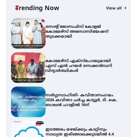
ഫിലിം സൊസൈറ്റി ആഗസ്റ്റ് 7
വെള്ളിയാഴ്ച സ്‌ക്രീൻ ചെയ്യുന്നു
Trending Now
View all
സെന്റ് ജോസഫ്സ് കോളജ്
കോമേഴ്‌സ് അസോസിയേഷന്
തുടക്കമായി
കോമേഴ്സ് എക്സ്പോയുമായി
എസ് എൻ ഹയർ സെക്കൻഡറി
വിദ്യാർത്ഥികൾ
സർഗ്ഗസാഹിതി- കവിതാസംഗമം
2026 കവിതാ ചർച്ച കാട്ടൂർ, ടി. കെ.
ബാലൻ ഹാളിൽ 16ന്
ഇടത്തരം മഴയ്ക്കും കാറ്റിനും
സാധ്യത ഇരിങ്ങാലക്കുടയിൽ 4.4