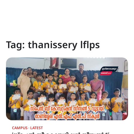
Tag:
thanissery lflps
CAMPUS
LATEST