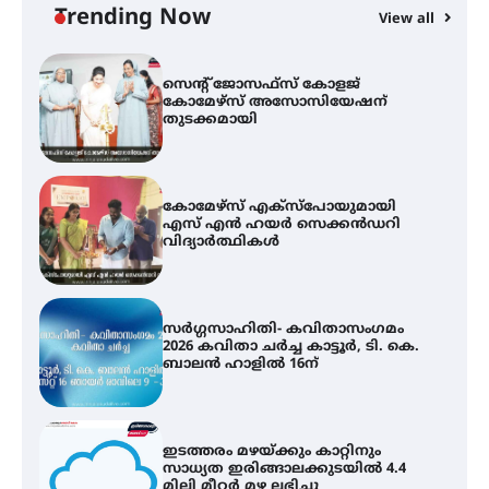
വെള്ളിയാഴ്ച സ്‌ക്രീൻ ചെയ്യുന്നു
Trending Now
View all
സെന്റ് ജോസഫ്സ് കോളജ്
കോമേഴ്‌സ് അസോസിയേഷന്
തുടക്കമായി
കോമേഴ്സ് എക്സ്പോയുമായി
എസ് എൻ ഹയർ സെക്കൻഡറി
വിദ്യാർത്ഥികൾ
സർഗ്ഗസാഹിതി- കവിതാസംഗമം
2026 കവിതാ ചർച്ച കാട്ടൂർ, ടി. കെ.
ബാലൻ ഹാളിൽ 16ന്
ഇടത്തരം മഴയ്ക്കും കാറ്റിനും
സാധ്യത ഇരിങ്ങാലക്കുടയിൽ 4.4
മില്ലി മീറ്റർ മഴ ലഭിച്ചു