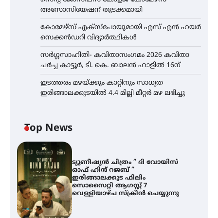
അസോസിയേഷന് തുടക്കമായി
കോമേഴ്സ് എക്സ്പോയുമായി എസ് എൻ ഹയർ
സെക്കൻഡറി വിദ്യാർത്ഥികൾ
സർഗ്ഗസാഹിതി- കവിതാസംഗമം 2026 കവിതാ
ചർച്ച കാട്ടൂർ, ടി. കെ. ബാലൻ ഹാളിൽ 16ന്
ഇടത്തരം മഴയ്ക്കും കാറ്റിനും സാധ്യത
ഇരിങ്ങാലക്കുടയിൽ 4.4 മില്ലി മീറ്റർ മഴ ലഭിച്ചു
Top News
ട്യുണീഷ്യൻ ചിത്രം ” ദി വോയിസ്
ഓഫ് ഹിന്ദ് റജബ് ”
ഇരിങ്ങാലക്കുട ഫിലിം
സൊസൈറ്റി ആഗസ്റ്റ് 7
വെള്ളിയാഴ്ച സ്‌ക്രീൻ ചെയ്യുന്നു