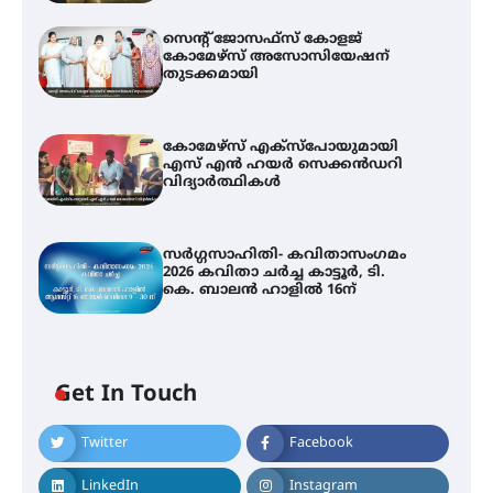
സെന്റ് ജോസഫ്സ് കോളജ്
കോമേഴ്‌സ് അസോസിയേഷന്
തുടക്കമായി
കോമേഴ്സ് എക്സ്പോയുമായി
എസ് എൻ ഹയർ സെക്കൻഡറി
വിദ്യാർത്ഥികൾ
സർഗ്ഗസാഹിതി- കവിതാസംഗമം
2026 കവിതാ ചർച്ച കാട്ടൂർ, ടി.
കെ. ബാലൻ ഹാളിൽ 16ന്
Get In Touch
Twitter
Facebook
LinkedIn
Instagram