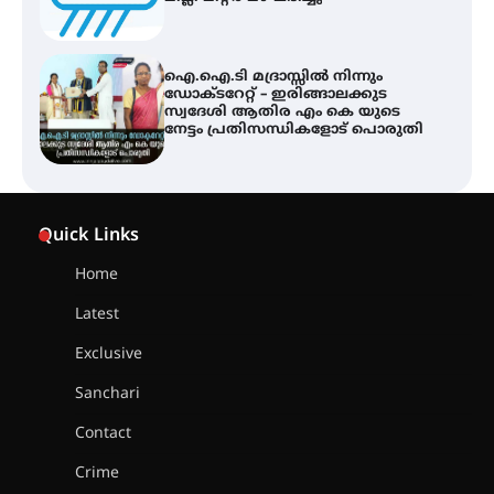
ഐ.ഐ.ടി മദ്രാസ്സിൽ നിന്നും
ഡോക്ടറേറ്റ് – ഇരിങ്ങാലക്കുട
സ്വദേശി ആതിര എം കെ യുടെ
നേട്ടം പ്രതിസന്ധികളോട് പൊരുതി
ട്യുണീഷ്യൻ ചിത്രം ” ദി വോയിസ്
ഓഫ് ഹിന്ദ് റജബ് ” ഇരിങ്ങാലക്കുട
Quick Links
ഫിലിം സൊസൈറ്റി ആഗസ്റ്റ് 7
വെള്ളിയാഴ്ച സ്‌ക്രീൻ ചെയ്യുന്നു
Home
Latest
സെന്റ് ജോസഫ്സ് കോളജ്
കോമേഴ്‌സ് അസോസിയേഷന്
Exclusive
തുടക്കമായി
Sanchari
Contact
കോമേഴ്സ് എക്സ്പോയുമായി
Crime
എസ് എൻ ഹയർ സെക്കൻഡറി
വിദ്യാർത്ഥികൾ