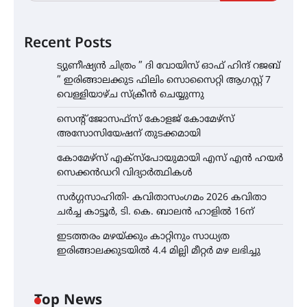
Recent Posts
ട്യുണീഷ്യൻ ചിത്രം ” ദി വോയിസ് ഓഫ് ഹിന്ദ് റജബ്
” ഇരിങ്ങാലക്കുട ഫിലിം സൊസൈറ്റി ആഗസ്റ്റ് 7
വെള്ളിയാഴ്ച സ്‌ക്രീൻ ചെയ്യുന്നു
സെന്റ് ജോസഫ്സ് കോളജ് കോമേഴ്‌സ്
അസോസിയേഷന് തുടക്കമായി
കോമേഴ്സ് എക്സ്പോയുമായി എസ് എൻ ഹയർ
സെക്കൻഡറി വിദ്യാർത്ഥികൾ
സർഗ്ഗസാഹിതി- കവിതാസംഗമം 2026 കവിതാ
ചർച്ച കാട്ടൂർ, ടി. കെ. ബാലൻ ഹാളിൽ 16ന്
ഇടത്തരം മഴയ്ക്കും കാറ്റിനും സാധ്യത
ഇരിങ്ങാലക്കുടയിൽ 4.4 മില്ലി മീറ്റർ മഴ ലഭിച്ചു
Top News