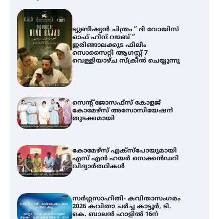
ട്യുണീഷ്യൻ ചിത്രം ” ദി വോയിസ്
ഓഫ് ഹിന്ദ് റജബ് ”
ഇരിങ്ങാലക്കുട ഫിലിം
സൊസൈറ്റി ആഗസ്റ്റ് 7
വെള്ളിയാഴ്ച സ്‌ക്രീൻ ചെയ്യുന്നു
സെന്റ് ജോസഫ്സ് കോളജ്
കോമേഴ്‌സ് അസോസിയേഷന്
തുടക്കമായി
കോമേഴ്സ് എക്സ്പോയുമായി
എസ് എൻ ഹയർ സെക്കൻഡറി
വിദ്യാർത്ഥികൾ
സർഗ്ഗസാഹിതി- കവിതാസംഗമം
2026 കവിതാ ചർച്ച കാട്ടൂർ, ടി.
കെ. ബാലൻ ഹാളിൽ 16ന്