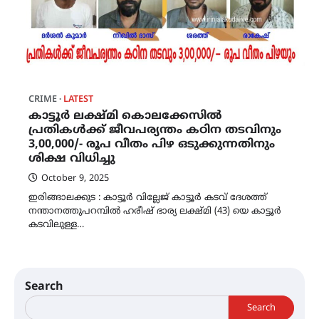
CRIME
LATEST
കാട്ടൂർ ലക്ഷ്മി കൊലക്കേസിൽ
പ്രതികൾക്ക് ജീവപര്യന്തം കഠിന തടവിനും
3,00,000/- രൂപ വീതം പിഴ ഒടുക്കുന്നതിനും
ശിക്ഷ വിധിച്ചു
October 9, 2025
ഇരിങ്ങാലക്കുട : കാട്ടൂർ വില്ലേജ് കാട്ടൂർ കടവ് ദേശത്ത്
നന്താനത്തുപറമ്പിൽ ഹരീഷ് ഭാര്യ ലക്ഷ്മി (43) യെ കാട്ടൂർ
കടവിലുള്ള…
Search
Search