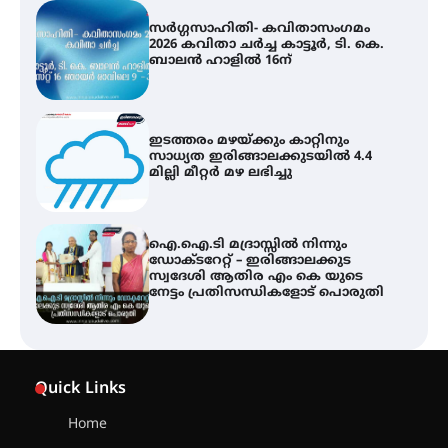
സർഗ്ഗസാഹിതി- കവിതാസംഗമം
2026 കവിതാ ചർച്ച കാട്ടൂർ, ടി. കെ.
ബാലൻ ഹാളിൽ 16ന്
ഇടത്തരം മഴയ്ക്കും കാറ്റിനും
സാധ്യത ഇരിങ്ങാലക്കുടയിൽ 4.4
മില്ലി മീറ്റർ മഴ ലഭിച്ചു
ഐ.ഐ.ടി മദ്രാസ്സിൽ നിന്നും
ഡോക്ടറേറ്റ് – ഇരിങ്ങാലക്കുട
സ്വദേശി ആതിര എം കെ യുടെ
നേട്ടം പ്രതിസന്ധികളോട് പൊരുതി
ട്യുണീഷ്യൻ ചിത്രം ” ദി വോയിസ്
ഓഫ് ഹിന്ദ് റജബ് ” ഇരിങ്ങാലക്കുട
Quick Links
ഫിലിം സൊസൈറ്റി ആഗസ്റ്റ് 7
വെള്ളിയാഴ്ച സ്‌ക്രീൻ ചെയ്യുന്നു
Home