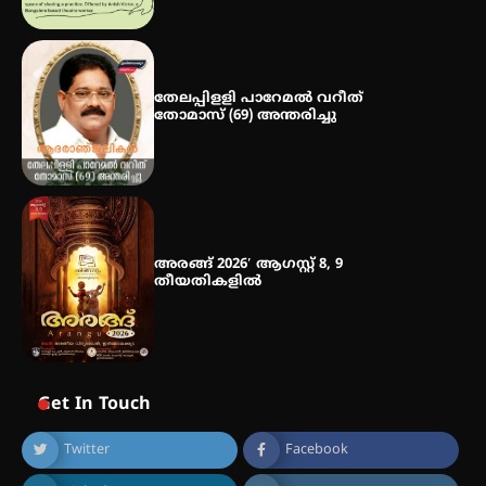
ഐ.ഐ.ടി മദ്രാസ്സിൽ നിന്നും
ഡോക്ടറേറ്റ് – ഇരിങ്ങാലക്കുട
സ്വദേശി ആതിര എം കെ യുടെ
നേട്ടം പ്രതിസന്ധികളോട് പൊരുതി
തേലപ്പിളളി പാറേമൽ വറീത്
തോമാസ് (69) അന്തരിച്ചു
അരങ്ങ് 2026′ ആഗസ്റ്റ് 8, 9
തീയതികളിൽ
Get In Touch
Twitter
Facebook