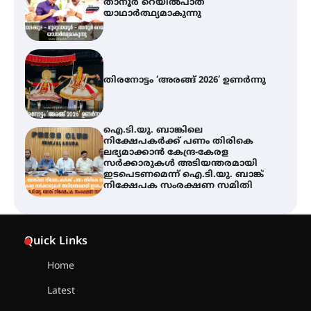
താനൂർ റെയിൽപാത
യാഥാർത്ഥ്യമാകുന്നു
തിരനോട്ടം ‘അരങ്ങ് 2026’ ഉണർന്നു
ഐ.ടി.യു. ബാങ്കിലെ
നിക്ഷേപകർക്ക് പണം തിരികെ
ലഭ്യമാക്കാൻ കേന്ദ്ര-കേരള
സർക്കാരുകൾ അടിയന്തരമായി
ഇടപെടണമെന്ന് ഐ.ടി.യു. ബാങ്ക്
നിക്ഷേപക സംരക്ഷണ സമിതി
യൂത്ത് കോൺഗ്രസ്‌ സ്ഥാപക ദിനം
– ഇരിങ്ങാലക്കുടയിൽ
Quick Links
ലഹരിവിരുദ്ധ പ്രതിജ്ഞയെടുത്ത്
യൂത്ത് കോൺഗ്രസ്
Home
Latest
അരങ്ങ് 2026-ന്