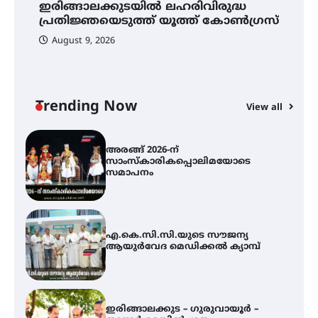
ഇരിങ്ങാലക്കുടയിൽ ലഹരിവിരുദ്ധ
സ
സർക്കാരുകൾ അടിയന്തരമായി
പ്രതിജ്ഞയെടുത്ത് യൂത്ത് കോൺഗ്രസ്
ഇടപെടണമെന്ന് ഐ.ടി.യു. ബാങ്ക്
നിക്ഷേപക സംരക്ഷണ സമിതി
August 9, 2026
യൂത്ത് കോൺഗ്രസ്‌ സ്ഥാപക ദിനം
– ഇരിങ്ങാലക്കുടയിൽ
ലഹരിവിരുദ്ധ പ്രതിജ്ഞയെടുത്ത്
യൂത്ത് കോൺഗ്രസ്
Trending Now
View all
അരങ്ങ് 2026-ന്
സാംസ്കാരികപ്പൊലിമയോടെ
സമാപനം
എ.കെ.സി.സി.യുടെ സൗജന്യ
ആയുർവേദ മെഡിക്കൽ ക്യാമ്പ്
ഇരിങ്ങാലക്കുട – ഗുരുവായൂർ –