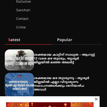
സാംസ്കാരികപ്പൊലിമയോടെ
Exclusive
സമാപനം
Sanchari
Contact
എ.കെ.സി.സി.യുടെ സൗജന്യ
Crime
ആയുർവേദ മെഡിക്കൽ ക്യാമ്പ്
Latest
Popular
ഇരിങ്ങാലക്കുട – ഗുരുവായൂർ –
താനൂർ റെയിൽപാത
ശക്തമായ കാറ്റിന് സാധ്യത – ആഗസ്റ്റ്
യാഥാർത്ഥ്യമാകുന്നു
12 വരെ മഴ തുടരും, തൃശൂർ
ജില്ലയിൽ മഞ്ഞ അലർട്ട്
ശക്തമായ മഴ തുടരുന്നു – തൃശൂർ
തിരനോട്ടം ‘അരങ്ങ് 2026’ ഉണർന്നു
ജില്ലയിൽ എല്ലാ വിദ്യാഭ്യാസ
സ്ഥാപനങ്ങൾക്കും ശനിയാഴ്ച
അവധി
×
ഐ.ടി.യു. ബാങ്കിലെ
നിക്ഷേപകർക്ക് പണം തിരികെ
ലഭ്യമാക്കാൻ കേന്ദ്ര-കേരള