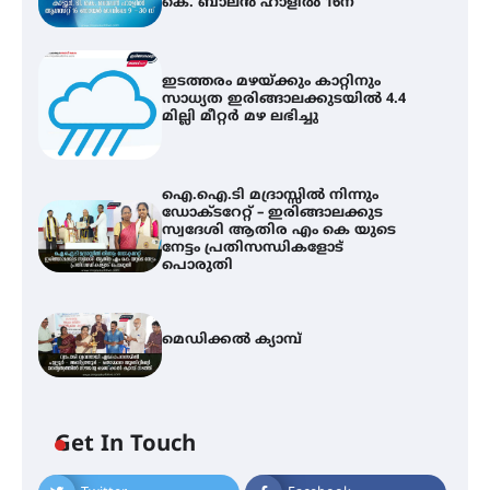
കെ. ബാലൻ ഹാളിൽ 16ന്
ഇടത്തരം മഴയ്ക്കും കാറ്റിനും
സാധ്യത ഇരിങ്ങാലക്കുടയിൽ 4.4
മില്ലി മീറ്റർ മഴ ലഭിച്ചു
ഐ.ഐ.ടി മദ്രാസ്സിൽ നിന്നും
ഡോക്ടറേറ്റ് – ഇരിങ്ങാലക്കുട
സ്വദേശി ആതിര എം കെ യുടെ
നേട്ടം പ്രതിസന്ധികളോട്
പൊരുതി
മെഡിക്കൽ ക്യാമ്പ്
Get In Touch