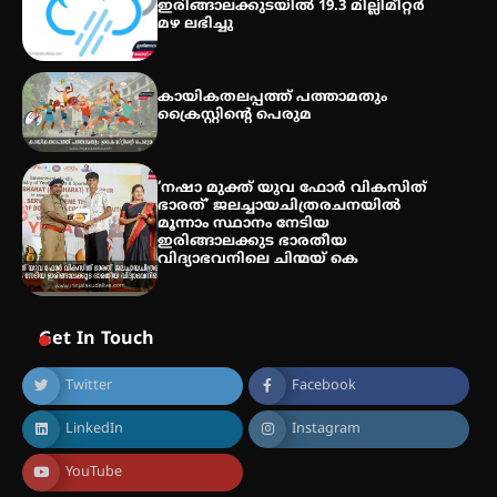
ഇരിങ്ങാലക്കുടയിൽ 19.3 മില്ലിമീറ്റർ
മഴ ലഭിച്ചു
തേലപ്പിളളി പാറേമൽ വറീത്
തോമാസ് (69) അന്തരിച്ചു
കായികതലപ്പത്ത് പത്താമതും
ക്രൈസ്റ്റിന്റെ പെരുമ
‘നഷാ മുക്ത് യുവ ഫോർ വികസിത്
ഭാരത്’ ജലച്ചായചിത്രരചനയിൽ
മൂന്നാം സ്ഥാനം നേടിയ
ഇരിങ്ങാലക്കുട ഭാരതീയ
വിദ്യാഭവനിലെ ചിന്മയ് കെ
Get In Touch
Twitter
Facebook
LinkedIn
Instagram
YouTube