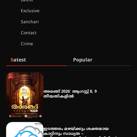
Latest
ഇടത്തരം മഴയ്ക്കും കാറ്റിനും
സാധ്യത ഇരിങ്ങാലക്കുടയിൽ 4.4
Exclusive
മില്ലി മീറ്റർ മഴ ലഭിച്ചു
Sanchari
Contact
ഐ.ഐ.ടി മദ്രാസ്സിൽ നിന്നും
ഡോക്ടറേറ്റ് – ഇരിങ്ങാലക്കുട
Crime
സ്വദേശി ആതിര എം കെ യുടെ
നേട്ടം പ്രതിസന്ധികളോട് പൊരുതി
Latest
Popular
മെഡിക്കൽ ക്യാമ്പ്
അരങ്ങ് 2026′ ആഗസ്റ്റ് 8, 9
തീയതികളിൽ
തായ് ചി – ക്വിഗോങ്ങ്
പരിചയപ്പെടാം
ഇടത്തരം മഴയ്ക്കും ശക്തമായ
കാറ്റിനും സാധ്യത –