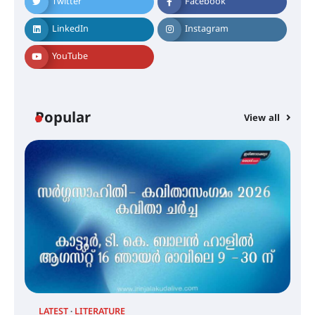
Twitter
Facebook
ഇടത്തരം മഴയ്ക്കും കാറ്റിനും
സാധ്യത ഇരിങ്ങാലക്കുടയിൽ 4.4
LinkedIn
Instagram
മില്ലി മീറ്റർ മഴ ലഭിച്ചു
YouTube
ഐ.ഐ.ടി മദ്രാസ്സിൽ നിന്നും
ഡോക്ടറേറ്റ് – ഇരിങ്ങാലക്കുട
സ്വദേശി ആതിര എം കെ യുടെ
Popular
View all
നേട്ടം പ്രതിസന്ധികളോട് പൊരുതി
മെഡിക്കൽ ക്യാമ്പ്
തായ് ചി – ക്വിഗോങ്ങ്
പരിചയപ്പെടാം
LATEST
LITERATURE