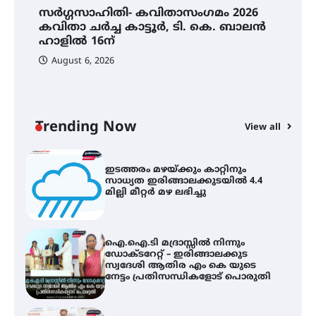
സർഗ്ഗസാഹിതി- കവിതാസംഗമം 2026
തേലപ്പിളളി പാറേമൽ വറീത്
കവിതാ ചർച്ച കാട്ടൂർ, ടി. കെ. ബാലൻ
തോമാസ് (69) അന്തരിച്ചു
ഹാളിൽ 16ന്
August 6, 2026
C
സർഗ്ഗസാഹിതി- കവിതാസംഗമം
ഇ
2026 കവിതാ ചർച്ച കാട്ടൂർ, ടി. കെ.
ഇ
ബാലൻ ഹാളിൽ 16ന്
ല
Trending Now
View all
ഇടത്തരം മഴയ്ക്കും കാറ്റിനും
സാധ്യത ഇരിങ്ങാലക്കുടയിൽ 4.4
മില്ലി മീറ്റർ മഴ ലഭിച്ചു
ഐ.ഐ.ടി മദ്രാസ്സിൽ നിന്നും
ഡോക്ടറേറ്റ് – ഇരിങ്ങാലക്കുട
സ്വദേശി ആതിര എം കെ യുടെ
നേട്ടം പ്രതിസന്ധികളോട് പൊരുതി