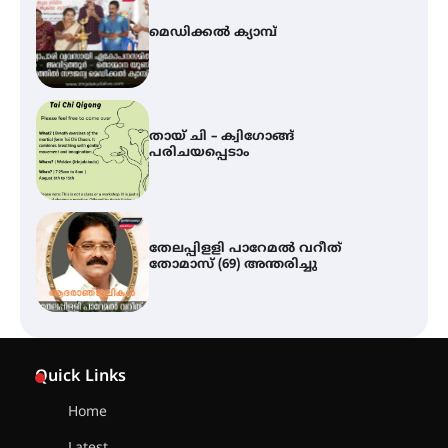
മെഡിക്കൽ ക്യാമ്പ്
തായ് ചി – ക്വിഗോങ്ങ്
പരിചയപ്പെടാം
തേലപ്പിളളി പാറേമൽ വറീത്
തോമാസ് (69) അന്തരിച്ചു
സർഗ്ഗസാഹിതി- കവിതാസംഗമം
2026 കവിതാ ചർച്ച കാട്ടൂർ, ടി. കെ.
Quick Links
ബാലൻ ഹാളിൽ 16ന്
Home