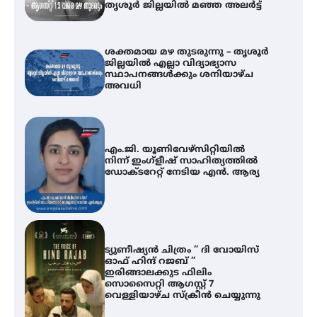
തൃശൂർ ജില്ലയിൽ മഞ്ഞ അലർട്ട്
ശക്തമായ മഴ തുടരുന്നു – തൃശൂർ
ജില്ലയിൽ എല്ലാ വിദ്യാഭ്യാസ
സ്ഥാപനങ്ങൾക്കും ശനിയാഴ്ച
അവധി
എം.ജി. യൂണിവേഴ്‌സിറ്റിയിൽ
നിന്ന് ഇംഗ്ളീഷ് സാഹിത്യത്തിൽ
ഡോക്ടറേറ്റ് നേടിയ എൻ. ആര്യ
ട്യുണീഷ്യൻ ചിത്രം ” ദി വോയിസ്
ഓഫ് ഹിന്ദ് റജബ് ”
ഇരിങ്ങാലക്കുട ഫിലിം
സൊസൈറ്റി ആഗസ്റ്റ് 7
വെള്ളിയാഴ്ച സ്‌ക്രീൻ ചെയ്യുന്നു