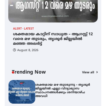
സെന്റ് ജോസഫ്സ് കോളജ്
കോമേഴ്‌സ് അസോസിയേഷന്
തുടക്കമായി
ALERT
LATEST
AL
ശക്തമായ കാറ്റിന് സാധ്യത – ആഗസ്റ്റ് 12
കോമേഴ്സ് എക്സ്പോയുമായി
ശ
എസ് എൻ ഹയർ സെക്കൻഡറി
വരെ മഴ തുടരും, തൃശൂർ ജില്ലയിൽ
ജ
വിദ്യാർത്ഥികൾ
മഞ്ഞ അലർട്ട്
സ
August 8, 2026
ശക്തമായ കാറ്റിന് സാധ്യത –
ആഗസ്റ്റ് 12 വരെ മഴ തുടരും,
തൃശൂർ ജില്ലയിൽ മഞ്ഞ അലർട്ട്
Trending Now
View all
ശക്തമായ മഴ തുടരുന്നു – തൃശൂർ
ജില്ലയിൽ എല്ലാ വിദ്യാഭ്യാസ
സ്ഥാപനങ്ങൾക്കും ശനിയാഴ്ച
അവധി