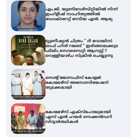
എം.ജി. യൂണിവേഴ്‌സിറ്റിയിൽ നിന്ന്
ഇംഗ്ളീഷ് സാഹിത്യത്തിൽ
ഡോക്ടറേറ്റ് നേടിയ എൻ. ആര്യ
ട്യുണീഷ്യൻ ചിത്രം ” ദി വോയിസ്
ഓഫ് ഹിന്ദ് റജബ് ” ഇരിങ്ങാലക്കുട
ഫിലിം സൊസൈറ്റി ആഗസ്റ്റ് 7
വെള്ളിയാഴ്ച സ്‌ക്രീൻ ചെയ്യുന്നു
സെന്റ് ജോസഫ്സ് കോളജ്
കോമേഴ്‌സ് അസോസിയേഷന്
തുടക്കമായി
കോമേഴ്സ് എക്സ്പോയുമായി
എസ് എൻ ഹയർ സെക്കൻഡറി
വിദ്യാർത്ഥികൾ