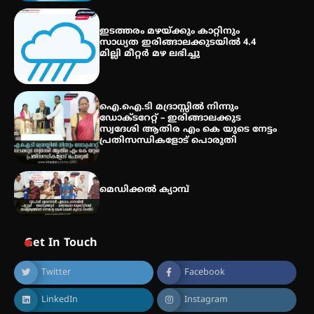
സെന്റ് ജോസഫ്സ് കോളജ്
ഇടത്തരം മഴയ്ക്കും കാറ്റിനും
കോമേഴ്‌സ് അസോസിയേഷന്
സാധ്യത ഇരിങ്ങാലക്കുടയിൽ 4.4
തുടക്കമായി
മില്ലി മീറ്റർ മഴ ലഭിച്ചു
കോമേഴ്സ് എക്സ്പോയുമായി
ഐ.ഐ.ടി മദ്രാസ്സിൽ നിന്നും
എസ് എൻ ഹയർ സെക്കൻഡറി
ഡോക്ടറേറ്റ് – ഇരിങ്ങാലക്കുട
വിദ്യാർത്ഥികൾ
സ്വദേശി ആതിര എം കെ യുടെ നേട്ടം
പ്രതിസന്ധികളോട് പൊരുതി
മെഡിക്കൽ ക്യാമ്പ്
Get In Touch
Twitter
Facebook
LinkedIn
Instagram