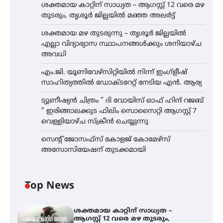
ശക്തമായ കാറ്റിന് സാധ്യത – ആഗസ്റ്റ് 12 വരെ മഴ
തുടരും, തൃശൂർ ജില്ലയിൽ മഞ്ഞ അലർട്ട്
ശക്തമായ മഴ തുടരുന്നു – തൃശൂർ ജില്ലയിൽ
എല്ലാ വിദ്യാഭ്യാസ സ്ഥാപനങ്ങൾക്കും ശനിയാഴ്ച
അവധി
എം.ജി. യൂണിവേഴ്‌സിറ്റിയിൽ നിന്ന് ഇംഗ്ളീഷ്
സാഹിത്യത്തിൽ ഡോക്ടറേറ്റ് നേടിയ എൻ. ആര്യ
ട്യുണീഷ്യൻ ചിത്രം ” ദി വോയിസ് ഓഫ് ഹിന്ദ് റജബ്
” ഇരിങ്ങാലക്കുട ഫിലിം സൊസൈറ്റി ആഗസ്റ്റ് 7
വെള്ളിയാഴ്ച സ്‌ക്രീൻ ചെയ്യുന്നു
സെന്റ് ജോസഫ്സ് കോളജ് കോമേഴ്‌സ്
അസോസിയേഷന് തുടക്കമായി
Top News
ശക്തമായ കാറ്റിന് സാധ്യത –
ആഗസ്റ്റ് 12 വരെ മഴ തുടരും,