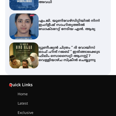
അവധി
എം.ജി. യൂണിവേഴ്‌സിറ്റിയിൽ നിന്ന്
ഇംഗ്ളീഷ് സാഹിത്യത്തിൽ
ഡോക്ടറേറ്റ് നേടിയ എൻ. ആര്യ
ട്യുണീഷ്യൻ ചിത്രം ” ദി വോയിസ്
ഓഫ് ഹിന്ദ് റജബ് ” ഇരിങ്ങാലക്കുട
ഫിലിം സൊസൈറ്റി ആഗസ്റ്റ് 7
വെള്ളിയാഴ്ച സ്‌ക്രീൻ ചെയ്യുന്നു
തിരനോട്ടം ‘അരങ്ങ് 2026’ ഉണർന്നു
Quick Links
Home
ഐ.ടി.യു. ബാങ്കിലെ
Latest
നിക്ഷേപകർക്ക് പണം തിരികെ
ലഭ്യമാക്കാൻ കേന്ദ്ര-കേരള
Exclusive
സർക്കാരുകൾ അടിയന്തരമായി