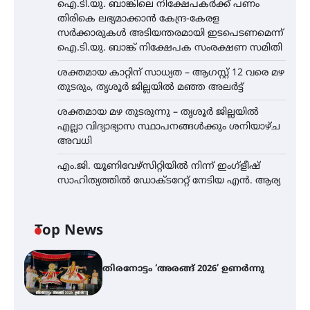
ഐ.ടി.യു. ബാങ്കിലെ നിക്ഷേപകർക്ക് പണം
തിരികെ ലഭ്യമാക്കാൻ കേന്ദ്ര-കേരള
സർക്കാരുകൾ അടിയന്തരമായി ഇടപെടണമെന്ന്
ഐ.ടി.യു. ബാങ്ക് നിക്ഷേപക സംരക്ഷണ സമിതി
ശക്തമായ കാറ്റിന് സാധ്യത – ആഗസ്റ്റ് 12 വരെ മഴ
തുടരും, തൃശൂർ ജില്ലയിൽ മഞ്ഞ അലർട്ട്
ശക്തമായ മഴ തുടരുന്നു – തൃശൂർ ജില്ലയിൽ
എല്ലാ വിദ്യാഭ്യാസ സ്ഥാപനങ്ങൾക്കും ശനിയാഴ്ച
അവധി
എം.ജി. യൂണിവേഴ്‌സിറ്റിയിൽ നിന്ന് ഇംഗ്ളീഷ്
സാഹിത്യത്തിൽ ഡോക്ടറേറ്റ് നേടിയ എൻ. ആര്യ
Top News
തിരനോട്ടം ‘അരങ്ങ് 2026’ ഉണർന്നു