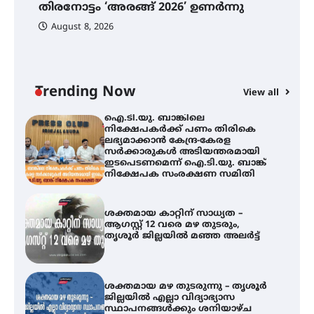
തിരനോട്ടം ‘അരങ്ങ് 2026’ ഉണർന്നു
വെള്ളിയാഴ്ച സ്‌ക്രീൻ ചെയ്യുന്നു
ഐ
പ
August 8, 2026
ി
ക
ഇ
ന
തിരനോട്ടം ‘അരങ്ങ് 2026’ ഉണർന്നു
Trending Now
View all
ഐ.ടി.യു. ബാങ്കിലെ
നിക്ഷേപകർക്ക് പണം തിരികെ
ലഭ്യമാക്കാൻ കേന്ദ്ര-കേരള
സർക്കാരുകൾ അടിയന്തരമായി
ഇടപെടണമെന്ന് ഐ.ടി.യു. ബാങ്ക്
നിക്ഷേപക സംരക്ഷണ സമിതി
ശക്തമായ കാറ്റിന് സാധ്യത –
ആഗസ്റ്റ് 12 വരെ മഴ തുടരും,
തൃശൂർ ജില്ലയിൽ മഞ്ഞ അലർട്ട്
ശക്തമായ മഴ തുടരുന്നു – തൃശൂർ
ജില്ലയിൽ എല്ലാ വിദ്യാഭ്യാസ
സ്ഥാപനങ്ങൾക്കും ശനിയാഴ്ച